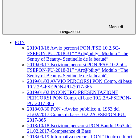
Menu di
navigazione
PON
2019/10/16 Avvio percorsi PON /FSE 10.2.5C-
FSEPON-PU-2018-31” “Art@bility” Modulo “The
Sentry of Beauty- Sentinelle de la beautè”
2019/09/17 Iscrizione percorsi PON /FSE 10.2.5C-
FSEPON-PU-2018-31” “Art@bility” Modulo “The
Sentry of Beauty- Sentinelle de la beautè”
2019/01/03 AVVIO PERCORSI PON Comp. di base
10.2.2A-FSEPON-PU-2017-365
2019/01/02 INCONTRO PRESENTAZIONE
PERCORSI PON Comp. di base 10.2.2A-FSEPON-
PU-2017-365
2018/09/30 PON - Avviso pubblico n. 1953 del
21/02/2017 Comp. di base 10.2.2A-FSEPON-PU-
2017-365
2018/10/18 Iscrizione perscorsi PON Bando 1953 del
21.02.2017-Competenze di Base
2018/09/19 Informativa percorsi PON "Dentro e fuori