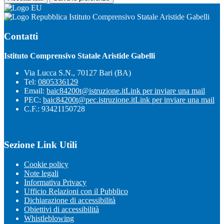
Istituto Comprensivo Statale Aristide Gabelli
Contatti
Istituto Comprensivo Statale Aristide Gabelli
Via Lucca S.N., 70127 Bari (BA)
Tel:
0805336129
Email:
baic84200t@istruzione.it
Link per inviare una mail
PEC:
baic84200t@pec.istruzione.it
Link per inviare una mail
C.F.: 93421150728
Sezione Link Utili
Cookie policy
Note legali
Informativa Privacy
Ufficio Relazioni con il Pubblico
Dichiarazione di accessibilità
Obiettivi di accessibilità
Whistleblowing