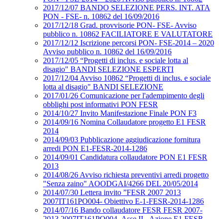
2017/12/07 BANDO SELEZIONE PERS. INT. ATA
PON - FSE- n. 10862 del 16/09/2016
2017/12/18 Grad. provvisorie PON- FSE- Avviso
pubblico n. 10862 FACILIATORE E VALUTATORE
2017/12/12 Iscrizione percorsi PON- FSE-2014 – 2020
Avviso pubblico n. 10862 del 16/09/2016
2017/12/05 “Progetti di inclus. e sociale lotta al
disagio" BANDI SELEZIONE ESPERTI
2017/12/04 Avviso 10862 “Progetti di inclus. e sociale
lotta al disagio" BANDI SELEZIONE
2017/01/26 Comunicazione per l'adempimento degli
obblighi post informativi PON FESR
2014/10/27 Invito Manifestazione Finale PON F3
2014/09/16 Nomina Collaudatore progetto E1 FESR
2014
2014/09/03 Pubblicazione aggiudicazione fornitura
arredi PON E1-FESR-2014-1286
2014/09/01 Candidatura collaudatore PON E1 FESR
2013
2014/08/26 Avviso richiesta preventivi arredi progetto
"Senza zaino" AOODGAI/4266 DEL 20/05/2014
2014/07/30 Lettera invito ”FESR 2007 2013
2007IT161PO004- Obiettivo E-1-FESR-2014-1286
2014/07/16 Bando collaudatore FESR FESR 2007-
2013 2007IT161PO004- Asse II - Azione E1 FESR