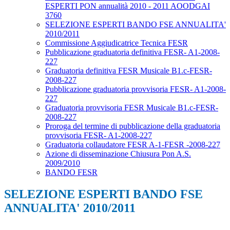
ESPERTI PON annualità 2010 - 2011 AOODGAI
3760
SELEZIONE ESPERTI BANDO FSE ANNUALITA'
2010/2011
Commissione Aggiudicatrice Tecnica FESR
Pubblicazione graduatoria definitiva FESR- A1-2008-
227
Graduatoria definitiva FESR Musicale B1.c-FESR-
2008-227
Pubblicazione graduatoria provvisoria FESR- A1-2008-
227
Graduatoria provvisoria FESR Musicale B1.c-FESR-
2008-227
Proroga del termine di pubblicazione della graduatoria
provvisoria FESR- A1-2008-227
Graduatoria collaudatore FESR A-1-FESR -2008-227
Azione di disseminazione Chiusura Pon A.S.
2009/2010
BANDO FESR
SELEZIONE ESPERTI BANDO FSE
ANNUALITA' 2010/2011