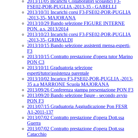
2013/11/05 Incarichi Collaboratori scolastici F3-
FSE02-POR-PUGLIA -2013-35 - GABELLI
2013/10/31 Incarichi corsi F3-FSE02-POR-PUGLIA
-2013-35- MAJORANA
2013/10/29 Bando selezione FIGURE INTERNE
PON. a.s. 2013/2014
2013/10/23 Incarichi corsi F3-FSE02-POR-PUGLIA
-2013-35- GRIMALDI
2013/10/15 Bando selezione assistenti mensa-esperti-
F3
2013/10/15 Contratto prestazione d'opera tutor Marino
PON C3
2013/10/11 Graduatoria selezione
esperti/tutor/assistenza parentale
2013/10/02 Incarico F3-FSE02-POR-PUGLIA -2013-
35 a.a MARRONE Scuola MAJORANA
2013/09/26 Conferenza stampa presentazione PON F3
2013/09/20 Bando selezione figure - secondo avvio
PON F3
2013/07/15 Graduatoria Aggiudicazione Pon FESR
A1-2011-137
2013/07/02 Contratto prestazione d'opera Dott.ssa
Guerra
2013/07/02 Contratto prestazione d'opera Dott.ssa
Catacchio