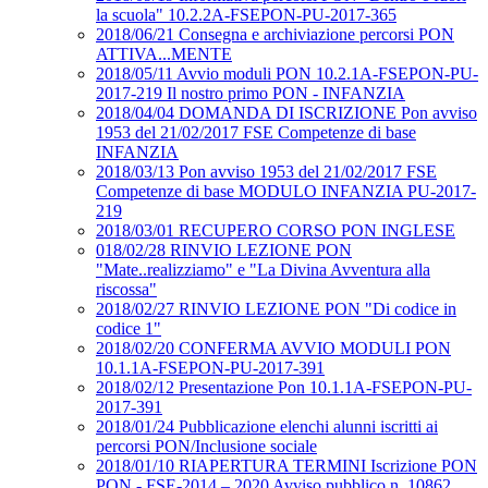
la scuola" 10.2.2A-FSEPON-PU-2017-365
2018/06/21 Consegna e archiviazione percorsi PON
ATTIVA...MENTE
2018/05/11 Avvio moduli PON 10.2.1A-FSEPON-PU-
2017-219 Il nostro primo PON - INFANZIA
2018/04/04 DOMANDA DI ISCRIZIONE Pon avviso
1953 del 21/02/2017 FSE Competenze di base
INFANZIA
2018/03/13 Pon avviso 1953 del 21/02/2017 FSE
Competenze di base MODULO INFANZIA PU-2017-
219
2018/03/01 RECUPERO CORSO PON INGLESE
018/02/28 RINVIO LEZIONE PON
"Mate..realizziamo" e "La Divina Avventura alla
riscossa"
2018/02/27 RINVIO LEZIONE PON "Di codice in
codice 1"
2018/02/20 CONFERMA AVVIO MODULI PON
10.1.1A-FSEPON-PU-2017-391
2018/02/12 Presentazione Pon 10.1.1A-FSEPON-PU-
2017-391
2018/01/24 Pubblicazione elenchi alunni iscritti ai
percorsi PON/Inclusione sociale
2018/01/10 RIAPERTURA TERMINI Iscrizione PON
PON - FSE-2014 – 2020 Avviso pubblico n. 10862