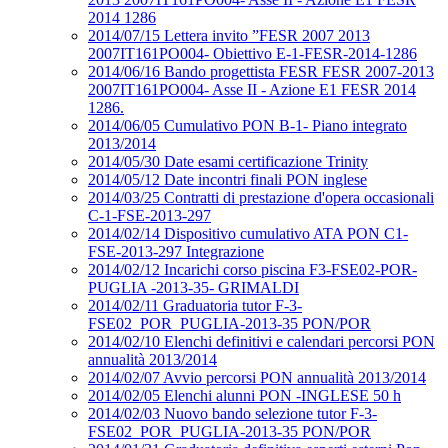
2014 1286
2014/07/15 Lettera invito ”FESR 2007 2013
2007IT161PO004- Obiettivo E-1-FESR-2014-1286
2014/06/16 Bando progettista FESR FESR 2007-2013
2007IT161PO004- Asse II - Azione E1 FESR 2014
1286.
2014/06/05 Cumulativo PON B-1- Piano integrato
2013/2014
2014/05/30 Date esami certificazione Trinity
2014/05/12 Date incontri finali PON inglese
2014/03/25 Contratti di prestazione d'opera occasionali
C-1-FSE-2013-297
2014/02/14 Dispositivo cumulativo ATA PON C1-
FSE-2013-297 Integrazione
2014/02/12 Incarichi corso piscina F3-FSE02-POR-
PUGLIA -2013-35- GRIMALDI
2014/02/11 Graduatoria tutor F-3-
FSE02_POR_PUGLIA-2013-35 PON/POR
2014/02/10 Elenchi definitivi e calendari percorsi PON
annualità 2013/2014
2014/02/07 Avvio percorsi PON annualità 2013/2014
2014/02/05 Elenchi alunni PON -INGLESE 50 h
2014/02/03 Nuovo bando selezione tutor F-3-
FSE02_POR_PUGLIA-2013-35 PON/POR