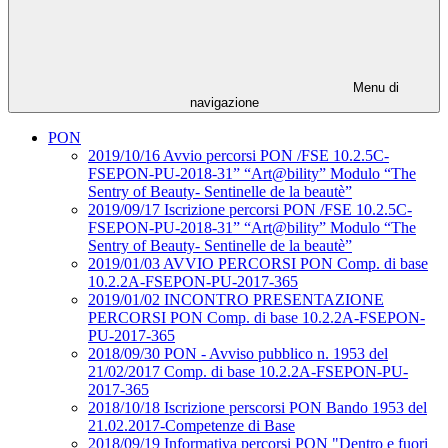
Menu di
navigazione
PON
2019/10/16 Avvio percorsi PON /FSE 10.2.5C-
FSEPON-PU-2018-31” “Art@bility” Modulo “The
Sentry of Beauty- Sentinelle de la beautè”
2019/09/17 Iscrizione percorsi PON /FSE 10.2.5C-
FSEPON-PU-2018-31” “Art@bility” Modulo “The
Sentry of Beauty- Sentinelle de la beautè”
2019/01/03 AVVIO PERCORSI PON Comp. di base
10.2.2A-FSEPON-PU-2017-365
2019/01/02 INCONTRO PRESENTAZIONE
PERCORSI PON Comp. di base 10.2.2A-FSEPON-
PU-2017-365
2018/09/30 PON - Avviso pubblico n. 1953 del
21/02/2017 Comp. di base 10.2.2A-FSEPON-PU-
2017-365
2018/10/18 Iscrizione perscorsi PON Bando 1953 del
21.02.2017-Competenze di Base
2018/09/19 Informativa percorsi PON "Dentro e fuori