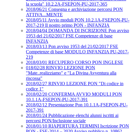
la scuola" 10.2.2A-FSEPON-PU-2017-365
2018/06/21 Consegna e archiviazione percorsi PON
ATTIVA...MENTE
2018/05/11 Avvio moduli PON 10.2.1A-FSEPON-PU-
2017-219 Il nostro primo PON - INFANZIA
2018/04/04 DOMANDA DI ISCRIZIONE Pon avviso
1953 del 21/02/2017 FSE Competenze di base
INFANZIA
2018/03/13 Pon avviso 1953 del 21/02/2017 FSE
Competenze di base MODULO INFANZIA PU-2017-
219
2018/03/01 RECUPERO CORSO PON INGLESE
018/02/28 RINVIO LEZIONE PON
"Mate..realizziamo" e "La Divina Avventura alla
riscossa"
2018/02/27 RINVIO LEZIONE PON "Di codice in
codice 1"
2018/02/20 CONFERMA AVVIO MODULI PON
10.1.1A-FSEPON-PU-2017-391
2018/02/12 Presentazione Pon 10.1.1A-FSEPON-PU-
2017-391
2018/01/24 Pubblicazione elenchi alunni iscritti ai
percorsi PON/Inclusione sociale
2018/01/10 RIAPERTURA TERMINI Iscrizione PON
PON - FSE-2014 – 2020 Avviso pubblico n. 10862