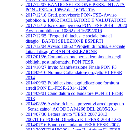
2017/12/07 BANDO SELEZIONE PERS. INT. ATA
PON - FSE- n. 10862 del 16/09/2016
2017/12/18 Grad. provvisorie PON- FSE- Avviso
pubblico n. 10862 FACILIATORE E VALUTATORE
2017/12/12 Iscrizione percorsi PON- FSE-2014 – 2020
Avviso pubblico n. 10862 del 16/09/2016
2017/12/05 “Progetti di inclus. e sociale lotta al
disagio" BANDI SELEZIONE ESPERTI
2017/12/04 Avviso 10862 “Progetti di inclus. e sociale
lotta al disagio" BANDI SELEZIONE
2017/01/26 Comunicazione per l'adempimento degli
obblighi post informativi PON FESR
2014/10/27 Invito Manifestazione Finale PON F3
2014/09/16 Nomina Collaudatore progetto E1 FESR
2014
2014/09/03 Pubblicazione aggiudicazione fornitura
arredi PON E1-FESR-2014-1286
2014/09/01 Candidatura collaudatore PON E1 FESR
2013
2014/08/26 Avviso richiesta preventivi arredi progetto
"Senza zaino" AOODGAI/4266 DEL 20/05/2014
2014/07/30 Lettera invito ”FESR 2007 2013
2007IT161PO004- Obiettivo E-1-FESR-2014-1286
2014/07/16 Bando collaudatore FESR FESR 2007-
2013 2007IT161PO004- Asse II - Azione E1 FESR