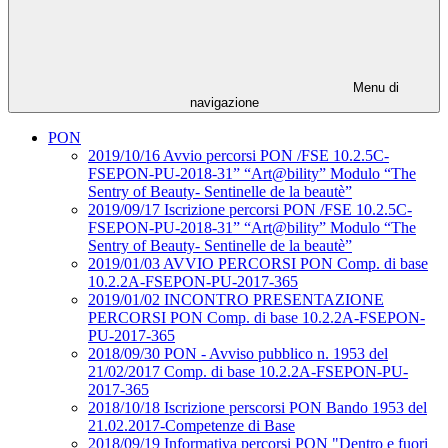
Menu di
navigazione
PON
2019/10/16 Avvio percorsi PON /FSE 10.2.5C-
FSEPON-PU-2018-31” “Art@bility” Modulo “The
Sentry of Beauty- Sentinelle de la beautè”
2019/09/17 Iscrizione percorsi PON /FSE 10.2.5C-
FSEPON-PU-2018-31” “Art@bility” Modulo “The
Sentry of Beauty- Sentinelle de la beautè”
2019/01/03 AVVIO PERCORSI PON Comp. di base
10.2.2A-FSEPON-PU-2017-365
2019/01/02 INCONTRO PRESENTAZIONE
PERCORSI PON Comp. di base 10.2.2A-FSEPON-
PU-2017-365
2018/09/30 PON - Avviso pubblico n. 1953 del
21/02/2017 Comp. di base 10.2.2A-FSEPON-PU-
2017-365
2018/10/18 Iscrizione perscorsi PON Bando 1953 del
21.02.2017-Competenze di Base
2018/09/19 Informativa percorsi PON "Dentro e fuori