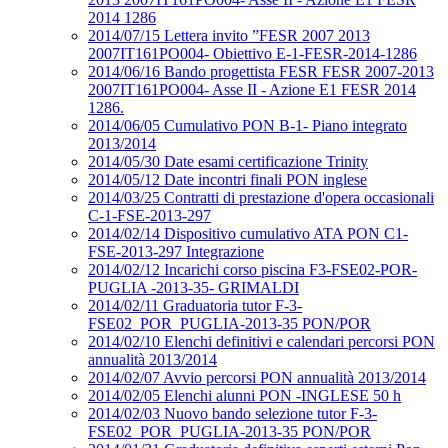
2014 1286
2014/07/15 Lettera invito ”FESR 2007 2013
2007IT161PO004- Obiettivo E-1-FESR-2014-1286
2014/06/16 Bando progettista FESR FESR 2007-2013
2007IT161PO004- Asse II - Azione E1 FESR 2014
1286.
2014/06/05 Cumulativo PON B-1- Piano integrato
2013/2014
2014/05/30 Date esami certificazione Trinity
2014/05/12 Date incontri finali PON inglese
2014/03/25 Contratti di prestazione d'opera occasionali
C-1-FSE-2013-297
2014/02/14 Dispositivo cumulativo ATA PON C1-
FSE-2013-297 Integrazione
2014/02/12 Incarichi corso piscina F3-FSE02-POR-
PUGLIA -2013-35- GRIMALDI
2014/02/11 Graduatoria tutor F-3-
FSE02_POR_PUGLIA-2013-35 PON/POR
2014/02/10 Elenchi definitivi e calendari percorsi PON
annualità 2013/2014
2014/02/07 Avvio percorsi PON annualità 2013/2014
2014/02/05 Elenchi alunni PON -INGLESE 50 h
2014/02/03 Nuovo bando selezione tutor F-3-
FSE02_POR_PUGLIA-2013-35 PON/POR