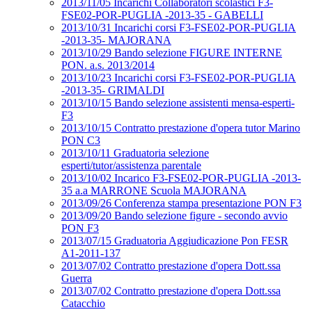
2013/11/05 Incarichi Collaboratori scolastici F3-
FSE02-POR-PUGLIA -2013-35 - GABELLI
2013/10/31 Incarichi corsi F3-FSE02-POR-PUGLIA
-2013-35- MAJORANA
2013/10/29 Bando selezione FIGURE INTERNE
PON. a.s. 2013/2014
2013/10/23 Incarichi corsi F3-FSE02-POR-PUGLIA
-2013-35- GRIMALDI
2013/10/15 Bando selezione assistenti mensa-esperti-
F3
2013/10/15 Contratto prestazione d'opera tutor Marino
PON C3
2013/10/11 Graduatoria selezione
esperti/tutor/assistenza parentale
2013/10/02 Incarico F3-FSE02-POR-PUGLIA -2013-
35 a.a MARRONE Scuola MAJORANA
2013/09/26 Conferenza stampa presentazione PON F3
2013/09/20 Bando selezione figure - secondo avvio
PON F3
2013/07/15 Graduatoria Aggiudicazione Pon FESR
A1-2011-137
2013/07/02 Contratto prestazione d'opera Dott.ssa
Guerra
2013/07/02 Contratto prestazione d'opera Dott.ssa
Catacchio