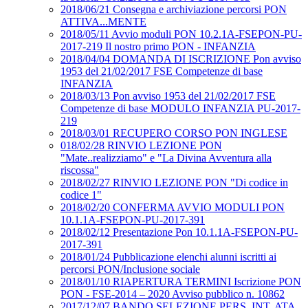
2018/06/21 Consegna e archiviazione percorsi PON
ATTIVA...MENTE
2018/05/11 Avvio moduli PON 10.2.1A-FSEPON-PU-
2017-219 Il nostro primo PON - INFANZIA
2018/04/04 DOMANDA DI ISCRIZIONE Pon avviso
1953 del 21/02/2017 FSE Competenze di base
INFANZIA
2018/03/13 Pon avviso 1953 del 21/02/2017 FSE
Competenze di base MODULO INFANZIA PU-2017-
219
2018/03/01 RECUPERO CORSO PON INGLESE
018/02/28 RINVIO LEZIONE PON
"Mate..realizziamo" e "La Divina Avventura alla
riscossa"
2018/02/27 RINVIO LEZIONE PON "Di codice in
codice 1"
2018/02/20 CONFERMA AVVIO MODULI PON
10.1.1A-FSEPON-PU-2017-391
2018/02/12 Presentazione Pon 10.1.1A-FSEPON-PU-
2017-391
2018/01/24 Pubblicazione elenchi alunni iscritti ai
percorsi PON/Inclusione sociale
2018/01/10 RIAPERTURA TERMINI Iscrizione PON
PON - FSE-2014 – 2020 Avviso pubblico n. 10862
2017/12/07 BANDO SELEZIONE PERS. INT. ATA