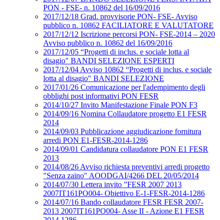
PON - FSE- n. 10862 del 16/09/2016
2017/12/18 Grad. provvisorie PON- FSE- Avviso
pubblico n. 10862 FACILIATORE E VALUTATORE
2017/12/12 Iscrizione percorsi PON- FSE-2014 – 2020
Avviso pubblico n. 10862 del 16/09/2016
2017/12/05 “Progetti di inclus. e sociale lotta al
disagio" BANDI SELEZIONE ESPERTI
2017/12/04 Avviso 10862 “Progetti di inclus. e sociale
lotta al disagio" BANDI SELEZIONE
2017/01/26 Comunicazione per l'adempimento degli
obblighi post informativi PON FESR
2014/10/27 Invito Manifestazione Finale PON F3
2014/09/16 Nomina Collaudatore progetto E1 FESR
2014
2014/09/03 Pubblicazione aggiudicazione fornitura
arredi PON E1-FESR-2014-1286
2014/09/01 Candidatura collaudatore PON E1 FESR
2013
2014/08/26 Avviso richiesta preventivi arredi progetto
"Senza zaino" AOODGAI/4266 DEL 20/05/2014
2014/07/30 Lettera invito ”FESR 2007 2013
2007IT161PO004- Obiettivo E-1-FESR-2014-1286
2014/07/16 Bando collaudatore FESR FESR 2007-
2013 2007IT161PO004- Asse II - Azione E1 FESR
2014 1286