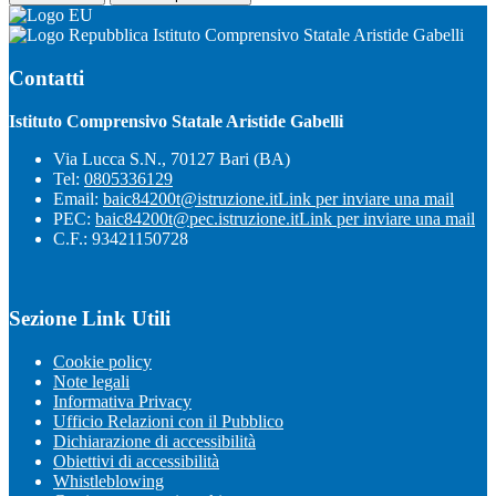
Istituto Comprensivo Statale Aristide Gabelli
Contatti
Istituto Comprensivo Statale Aristide Gabelli
Via Lucca S.N., 70127 Bari (BA)
Tel:
0805336129
Email:
baic84200t@istruzione.it
Link per inviare una mail
PEC:
baic84200t@pec.istruzione.it
Link per inviare una mail
C.F.: 93421150728
Sezione Link Utili
Cookie policy
Note legali
Informativa Privacy
Ufficio Relazioni con il Pubblico
Dichiarazione di accessibilità
Obiettivi di accessibilità
Whistleblowing