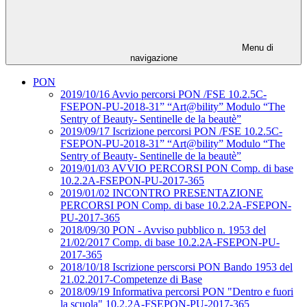
Menu di
navigazione
PON
2019/10/16 Avvio percorsi PON /FSE 10.2.5C-
FSEPON-PU-2018-31” “Art@bility” Modulo “The
Sentry of Beauty- Sentinelle de la beautè”
2019/09/17 Iscrizione percorsi PON /FSE 10.2.5C-
FSEPON-PU-2018-31” “Art@bility” Modulo “The
Sentry of Beauty- Sentinelle de la beautè”
2019/01/03 AVVIO PERCORSI PON Comp. di base
10.2.2A-FSEPON-PU-2017-365
2019/01/02 INCONTRO PRESENTAZIONE
PERCORSI PON Comp. di base 10.2.2A-FSEPON-
PU-2017-365
2018/09/30 PON - Avviso pubblico n. 1953 del
21/02/2017 Comp. di base 10.2.2A-FSEPON-PU-
2017-365
2018/10/18 Iscrizione perscorsi PON Bando 1953 del
21.02.2017-Competenze di Base
2018/09/19 Informativa percorsi PON "Dentro e fuori
la scuola" 10.2.2A-FSEPON-PU-2017-365