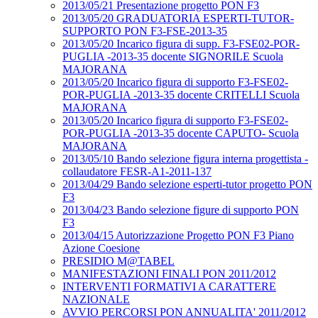
2013/05/21 Presentazione progetto PON F3
2013/05/20 GRADUATORIA ESPERTI-TUTOR-
SUPPORTO PON F3-FSE-2013-35
2013/05/20 Incarico figura di supp. F3-FSE02-POR-
PUGLIA -2013-35 docente SIGNORILE Scuola
MAJORANA
2013/05/20 Incarico figura di supporto F3-FSE02-
POR-PUGLIA -2013-35 docente CRITELLI Scuola
MAJORANA
2013/05/20 Incarico figura di supporto F3-FSE02-
POR-PUGLIA -2013-35 docente CAPUTO- Scuola
MAJORANA
2013/05/10 Bando selezione figura interna progettista -
collaudatore FESR-A1-2011-137
2013/04/29 Bando selezione esperti-tutor progetto PON
F3
2013/04/23 Bando selezione figure di supporto PON
F3
2013/04/15 Autorizzazione Progetto PON F3 Piano
Azione Coesione
PRESIDIO M@TABEL
MANIFESTAZIONI FINALI PON 2011/2012
INTERVENTI FORMATIVI A CARATTERE
NAZIONALE
AVVIO PERCORSI PON ANNUALITA' 2011/2012