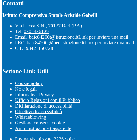
Contatti
Istituto Comprensivo Statale Aristide Gabelli
Via Lucca S.N., 70127 Bari (BA)
Tel:
0805336129
Email:
baic84200t@istruzione.it
Link per inviare una mail
PEC:
baic84200t@pec.istruzione.it
Link per inviare una mail
C.F.: 93421150728
Sezione Link Utili
Cookie policy
Note legali
Informativa Privacy
Ufficio Relazioni con il Pubblico
Dichiarazione di accessibilità
Obiettivi di accessibilità
Whistleblowing
Gestione consensi cookie
Amministrazione trasparente
Pagina visualizzata
2226
volte