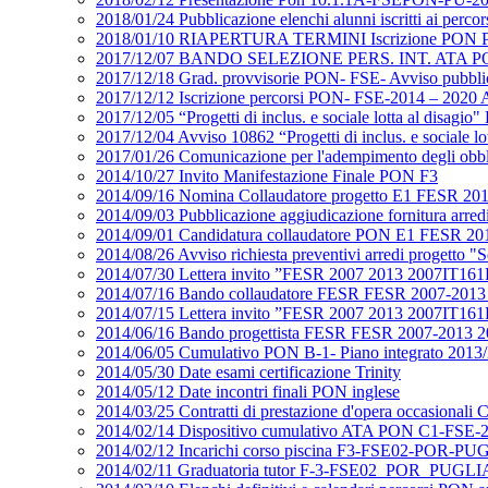
2018/01/24 Pubblicazione elenchi alunni iscritti ai perco
2018/01/10 RIAPERTURA TERMINI Iscrizione PON PON
2017/12/07 BANDO SELEZIONE PERS. INT. ATA PON 
2017/12/18 Grad. provvisorie PON- FSE- Avviso p
2017/12/12 Iscrizione percorsi PON- FSE-2014 – 2020 A
2017/12/05 “Progetti di inclus. e sociale lotta al d
2017/12/04 Avviso 10862 “Progetti di inclus. e social
2017/01/26 Comunicazione per l'adempimento degli obb
2014/10/27 Invito Manifestazione Finale PON F3
2014/09/16 Nomina Collaudatore progetto E1 FESR 20
2014/09/03 Pubblicazione aggiudicazione fornitura ar
2014/09/01 Candidatura collaudatore PON E1 FESR 20
2014/08/26 Avviso richiesta preventivi arredi proget
2014/07/30 Lettera invito ”FESR 2007 2013 2007IT16
2014/07/16 Bando collaudatore FESR FESR 2007-2013
2014/07/15 Lettera invito ”FESR 2007 2013 2007IT16
2014/06/16 Bando progettista FESR FESR 2007-2013 2
2014/06/05 Cumulativo PON B-1- Piano integrato 2013
2014/05/30 Date esami certificazione Trinity
2014/05/12 Date incontri finali PON inglese
2014/03/25 Contratti di prestazione d'opera occasional
2014/02/14 Dispositivo cumulativo ATA PON C1-FSE-2
2014/02/12 Incarichi corso piscina F3-FSE02-POR-
2014/02/11 Graduatoria tutor F-3-FSE02_POR_PUGL