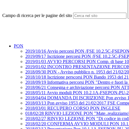
Campo di ricerca per le pagine del sito
PON
2019/10/16 Avvio percorsi PON /FSE 10.2.5C-FSEPON-P
2019/09/17 Iscrizione percorsi PON /FSE 10.2.5C-FSEP
2019/01/03 AVVIO PERCORSI PON Comp. di base 1
2019/01/02 INCONTRO PRESENTAZIONE PERCORSI 
2018/09/30 PON - Avviso pubblico n. 1953 del 21/02
2018/10/18 Iscrizione perscorsi PON Bando 1953 del 2
2018/09/19 Informativa percorsi PON "Dentro e fuori
2018/06/21 Consegna e archiviazione percorsi PON 
2018/05/11 Avvio moduli PON 10.2.1A-FSEPON-PU-20
2018/04/04 DOMANDA DI ISCRIZIONE Pon avviso 19
2018/03/13 Pon avviso 1953 del 21/02/2017 FSE Co
2018/03/01 RECUPERO CORSO PON INGLESE
018/02/28 RINVIO LEZIONE PON "Mate..realizziamo" e 
2018/02/27 RINVIO LEZIONE PON "Di codice in codi
2018/02/20 CONFERMA AVVIO MODULI PON 10.1.
2018/02/12 Presentazione Pon 10.1.1A-FSEPON-PU-2