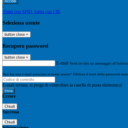
-
Entra con SPID
Entra con CIE
Seleziona utente
button close
×
Recupero password
button close
×
E-mail
Verrà inviato un messaggio all'indirizz
Non hai una e-mail associata al nome utente? Effettua il reset della password tram
E-mail inviata, si prega di controllare la casella di posta elettronica!
Errore
Chiudi
Successo
Chiudi
Informazione