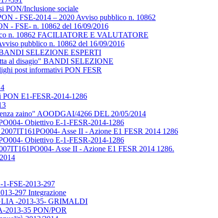
rsi PON/Inclusione sociale
 - FSE-2014 – 2020 Avviso pubblico n. 10862
- FSE- n. 10862 del 16/09/2016
ubblico n. 10862 FACILIATORE E VALUTATORE
vviso pubblico n. 10862 del 16/09/2016
isagio" BANDI SELEZIONE ESPERTI
e lotta al disagio" BANDI SELEZIONE
lighi post informativi PON FESR
14
redi PON E1-FESR-2014-1286
13
to "Senza zaino" AOODGAI/4266 DEL 20/05/2014
1PO004- Obiettivo E-1-FESR-2014-1286
 2007IT161PO004- Asse II - Azione E1 FESR 2014 1286
1PO004- Obiettivo E-1-FESR-2014-1286
007IT161PO004- Asse II - Azione E1 FESR 2014 1286.
/2014
i C-1-FSE-2013-297
013-297 Integrazione
PUGLIA -2013-35- GRIMALDI
IA-2013-35 PON/POR