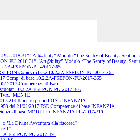
U-2018-31” “Art@bility” Modulo “The Sentry of Beauty- Sentinelle 
ON-PU-2018-31” “Art@bility” Modulo “The Sentry of Beauty- Sentine
0.2.2A-FSEPON-PU-2017-365
PON Comp. di base 10.2.2A-FSEPON-PU-2017-365
/2017 Comp. di base 10.2.2A-FSEPON-PU-2017-365
1.02.2017-Competenze di Base
 la scuola" 10.2.2A-FSEPON-PU-2017-365
ATTIVA...MENTE
17-219 Il nostro primo PON - INFANZIA
53 del 21/02/2017 FSE Competenze di base INFANZIA
mpetenze di base MODULO INFANZIA PU-2017-219
"La Divina Avventura alla riscossa"
ce 1"
1A-FSEPON-PU-2017-391
017-391