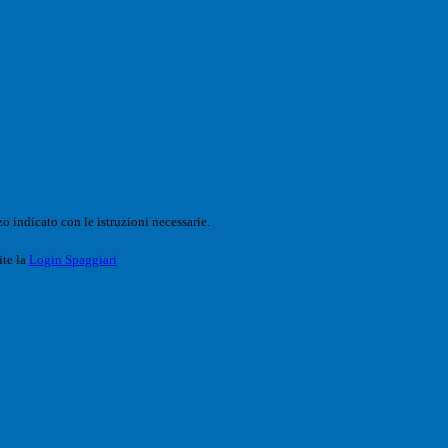
o indicato con le istruzioni necessarie.
ite la
Login Spaggiari