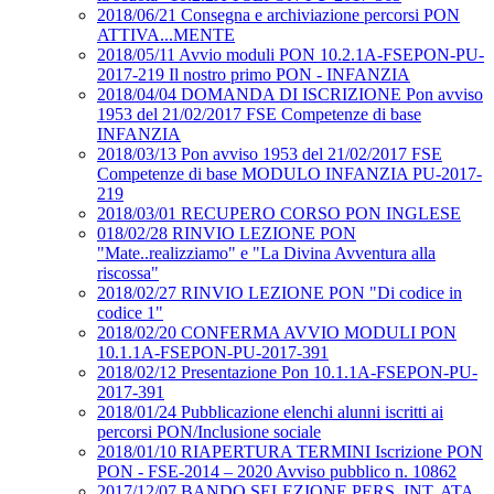
2018/06/21 Consegna e archiviazione percorsi PON
ATTIVA...MENTE
2018/05/11 Avvio moduli PON 10.2.1A-FSEPON-PU-
2017-219 Il nostro primo PON - INFANZIA
2018/04/04 DOMANDA DI ISCRIZIONE Pon avviso
1953 del 21/02/2017 FSE Competenze di base
INFANZIA
2018/03/13 Pon avviso 1953 del 21/02/2017 FSE
Competenze di base MODULO INFANZIA PU-2017-
219
2018/03/01 RECUPERO CORSO PON INGLESE
018/02/28 RINVIO LEZIONE PON
"Mate..realizziamo" e "La Divina Avventura alla
riscossa"
2018/02/27 RINVIO LEZIONE PON "Di codice in
codice 1"
2018/02/20 CONFERMA AVVIO MODULI PON
10.1.1A-FSEPON-PU-2017-391
2018/02/12 Presentazione Pon 10.1.1A-FSEPON-PU-
2017-391
2018/01/24 Pubblicazione elenchi alunni iscritti ai
percorsi PON/Inclusione sociale
2018/01/10 RIAPERTURA TERMINI Iscrizione PON
PON - FSE-2014 – 2020 Avviso pubblico n. 10862
2017/12/07 BANDO SELEZIONE PERS. INT. ATA