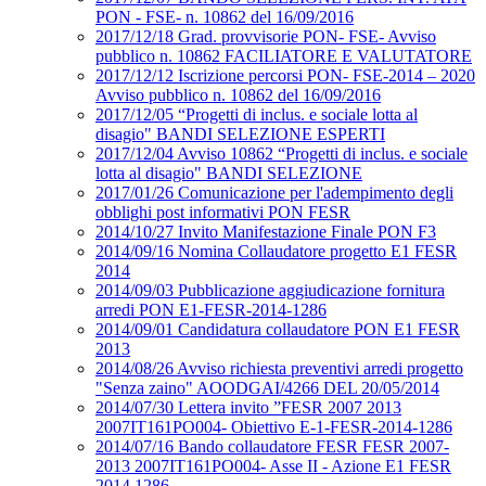
PON - FSE- n. 10862 del 16/09/2016
2017/12/18 Grad. provvisorie PON- FSE- Avviso
pubblico n. 10862 FACILIATORE E VALUTATORE
2017/12/12 Iscrizione percorsi PON- FSE-2014 – 2020
Avviso pubblico n. 10862 del 16/09/2016
2017/12/05 “Progetti di inclus. e sociale lotta al
disagio" BANDI SELEZIONE ESPERTI
2017/12/04 Avviso 10862 “Progetti di inclus. e sociale
lotta al disagio" BANDI SELEZIONE
2017/01/26 Comunicazione per l'adempimento degli
obblighi post informativi PON FESR
2014/10/27 Invito Manifestazione Finale PON F3
2014/09/16 Nomina Collaudatore progetto E1 FESR
2014
2014/09/03 Pubblicazione aggiudicazione fornitura
arredi PON E1-FESR-2014-1286
2014/09/01 Candidatura collaudatore PON E1 FESR
2013
2014/08/26 Avviso richiesta preventivi arredi progetto
"Senza zaino" AOODGAI/4266 DEL 20/05/2014
2014/07/30 Lettera invito ”FESR 2007 2013
2007IT161PO004- Obiettivo E-1-FESR-2014-1286
2014/07/16 Bando collaudatore FESR FESR 2007-
2013 2007IT161PO004- Asse II - Azione E1 FESR
2014 1286