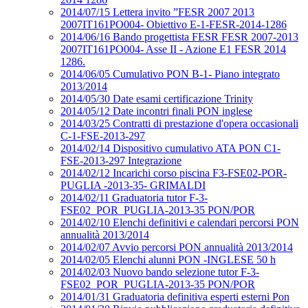
2014/07/15 Lettera invito ”FESR 2007 2013
2007IT161PO004- Obiettivo E-1-FESR-2014-1286
2014/06/16 Bando progettista FESR FESR 2007-2013
2007IT161PO004- Asse II - Azione E1 FESR 2014
1286.
2014/06/05 Cumulativo PON B-1- Piano integrato
2013/2014
2014/05/30 Date esami certificazione Trinity
2014/05/12 Date incontri finali PON inglese
2014/03/25 Contratti di prestazione d'opera occasionali
C-1-FSE-2013-297
2014/02/14 Dispositivo cumulativo ATA PON C1-
FSE-2013-297 Integrazione
2014/02/12 Incarichi corso piscina F3-FSE02-POR-
PUGLIA -2013-35- GRIMALDI
2014/02/11 Graduatoria tutor F-3-
FSE02_POR_PUGLIA-2013-35 PON/POR
2014/02/10 Elenchi definitivi e calendari percorsi PON
annualità 2013/2014
2014/02/07 Avvio percorsi PON annualità 2013/2014
2014/02/05 Elenchi alunni PON -INGLESE 50 h
2014/02/03 Nuovo bando selezione tutor F-3-
FSE02_POR_PUGLIA-2013-35 PON/POR
2014/01/31 Graduatoria definitiva esperti esterni Pon