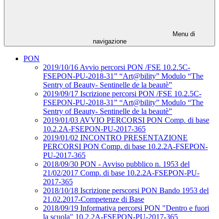
Menu di
navigazione
PON
2019/10/16 Avvio percorsi PON /FSE 10.2.5C-
FSEPON-PU-2018-31” “Art@bility” Modulo “The
Sentry of Beauty- Sentinelle de la beautè”
2019/09/17 Iscrizione percorsi PON /FSE 10.2.5C-
FSEPON-PU-2018-31” “Art@bility” Modulo “The
Sentry of Beauty- Sentinelle de la beautè”
2019/01/03 AVVIO PERCORSI PON Comp. di base
10.2.2A-FSEPON-PU-2017-365
2019/01/02 INCONTRO PRESENTAZIONE
PERCORSI PON Comp. di base 10.2.2A-FSEPON-
PU-2017-365
2018/09/30 PON - Avviso pubblico n. 1953 del
21/02/2017 Comp. di base 10.2.2A-FSEPON-PU-
2017-365
2018/10/18 Iscrizione perscorsi PON Bando 1953 del
21.02.2017-Competenze di Base
2018/09/19 Informativa percorsi PON "Dentro e fuori
la scuola" 10.2.2A-FSEPON-PU-2017-365