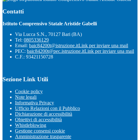
Contatti
Istituto Comprensivo Statale Aristide Gabelli
Via Lucca S.N., 70127 Bari (BA)
Tel:
0805336129
Email:
baic84200t@istruzione.it
Link per inviare una mail
PEC:
baic84200t@pec.istruzione.it
Link per inviare una mail
C.F.: 93421150728
Sezione Link Utili
Cookie policy
Note legali
Informativa Privacy
Ufficio Relazioni con il Pubblico
Dichiarazione di accessibilità
Obiettivi di accessibilità
Whistleblowing
Gestione consensi cookie
Amministrazione trasparente