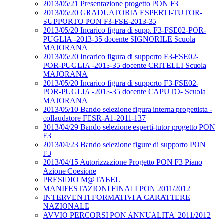
2013/05/21 Presentazione progetto PON F3
2013/05/20 GRADUATORIA ESPERTI-TUTOR-
SUPPORTO PON F3-FSE-2013-35
2013/05/20 Incarico figura di supp. F3-FSE02-POR-
PUGLIA -2013-35 docente SIGNORILE Scuola
MAJORANA
2013/05/20 Incarico figura di supporto F3-FSE02-
POR-PUGLIA -2013-35 docente CRITELLI Scuola
MAJORANA
2013/05/20 Incarico figura di supporto F3-FSE02-
POR-PUGLIA -2013-35 docente CAPUTO- Scuola
MAJORANA
2013/05/10 Bando selezione figura interna progettista -
collaudatore FESR-A1-2011-137
2013/04/29 Bando selezione esperti-tutor progetto PON
F3
2013/04/23 Bando selezione figure di supporto PON
F3
2013/04/15 Autorizzazione Progetto PON F3 Piano
Azione Coesione
PRESIDIO M@TABEL
MANIFESTAZIONI FINALI PON 2011/2012
INTERVENTI FORMATIVI A CARATTERE
NAZIONALE
AVVIO PERCORSI PON ANNUALITA' 2011/2012