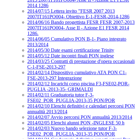
2014 1286
2014/07/15 Lettera invito ”FESR 2007 2013
2007IT161PO004- Obiettivo E-1-FESR-2014-1286
2014/06/16 Bando progettista FESR FESR 2007-2013
2007IT161PO004- Asse II - Azione E1 FESR 2014
1286.
2014/06/05 Cumulativo PON B-1- Piano integrato
2013/2014
2014/05/30 Date esami certificazione Trinity
2014/05/12 Date incontri finali PON inglese
2014/03/25 Contratti di prestazione d'opera occasionali
C-1-FSE-2013-297
2014/02/14 Dispositivo cumulativo ATA PON C1-
FSE-2013-297 Integrazione
2014/02/12 Incarichi corso piscina F3-FSE02-POR-
PUGLIA -2013-35- GRIMALDI
2014/02/11 Graduatoria tutor F-3-
FSE02_POR_PUGLIA-2013-35 PON/POR
2014/02/10 Elenchi definitivi e calendari percorsi PON
annualità 2013/2014
2014/02/07 Avvio percorsi PON annualità 2013/2014
2014/02/05 Elenchi alunni PON -INGLESE 50 h
2014/02/03 Nuovo bando selezione tutor F-3-
FSE02_POR_PUGLIA-2013-35 PON/POR