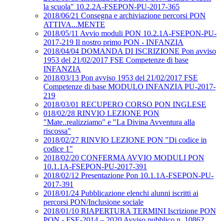
la scuola" 10.2.2A-FSEPON-PU-2017-365
2018/06/21 Consegna e archiviazione percorsi PON
ATTIVA...MENTE
2018/05/11 Avvio moduli PON 10.2.1A-FSEPON-PU-
2017-219 Il nostro primo PON - INFANZIA
2018/04/04 DOMANDA DI ISCRIZIONE Pon avviso
1953 del 21/02/2017 FSE Competenze di base
INFANZIA
2018/03/13 Pon avviso 1953 del 21/02/2017 FSE
Competenze di base MODULO INFANZIA PU-2017-
219
2018/03/01 RECUPERO CORSO PON INGLESE
018/02/28 RINVIO LEZIONE PON
"Mate..realizziamo" e "La Divina Avventura alla
riscossa"
2018/02/27 RINVIO LEZIONE PON "Di codice in
codice 1"
2018/02/20 CONFERMA AVVIO MODULI PON
10.1.1A-FSEPON-PU-2017-391
2018/02/12 Presentazione Pon 10.1.1A-FSEPON-PU-
2017-391
2018/01/24 Pubblicazione elenchi alunni iscritti ai
percorsi PON/Inclusione sociale
2018/01/10 RIAPERTURA TERMINI Iscrizione PON
PON - FSE-2014 – 2020 Avviso pubblico n. 10862