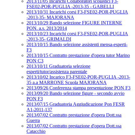
2013/11/05 Incarichi Collaboratori scolastici F3-
FSE02-POR-PUGLIA -2013-35 - GABELLI
2013/10/31 Incarichi corsi F3-FSE02-POR-PUGLIA
-2013-35- MAJORANA
2013/10/29 Bando selezione FIGURE INTERNE
PON. a.s. 2013/2014
2013/10/23 Incarichi corsi F3-FSE02-POR-PUGLIA
-2013-35- GRIMALDI
2013/10/15 Bando selezione assistenti mensa-esperti-
F3
2013/10/15 Contratto prestazione d'opera tutor Marino
PON C3
2013/10/11 Graduatoria selezione
esperti/tutor/assistenza parentale
2013/10/02 Incarico F3-FSE02-POR-PUGLIA -2013-
35 a.a MARRONE Scuola MAJORANA
2013/09/26 Conferenza stampa presentazione PON F3
2013/09/20 Bando selezione figure - secondo avvio
PON F3
2013/07/15 Graduatoria Aggiudicazione Pon FESR
A1-2011-137
2013/07/02 Contratto prestazione d'opera Dott.ssa
Guerra
2013/07/02 Contratto prestazione d'opera Dott.ssa
Catacchio