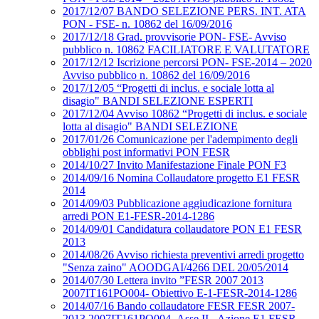
2017/12/07 BANDO SELEZIONE PERS. INT. ATA
PON - FSE- n. 10862 del 16/09/2016
2017/12/18 Grad. provvisorie PON- FSE- Avviso
pubblico n. 10862 FACILIATORE E VALUTATORE
2017/12/12 Iscrizione percorsi PON- FSE-2014 – 2020
Avviso pubblico n. 10862 del 16/09/2016
2017/12/05 “Progetti di inclus. e sociale lotta al
disagio" BANDI SELEZIONE ESPERTI
2017/12/04 Avviso 10862 “Progetti di inclus. e sociale
lotta al disagio" BANDI SELEZIONE
2017/01/26 Comunicazione per l'adempimento degli
obblighi post informativi PON FESR
2014/10/27 Invito Manifestazione Finale PON F3
2014/09/16 Nomina Collaudatore progetto E1 FESR
2014
2014/09/03 Pubblicazione aggiudicazione fornitura
arredi PON E1-FESR-2014-1286
2014/09/01 Candidatura collaudatore PON E1 FESR
2013
2014/08/26 Avviso richiesta preventivi arredi progetto
"Senza zaino" AOODGAI/4266 DEL 20/05/2014
2014/07/30 Lettera invito ”FESR 2007 2013
2007IT161PO004- Obiettivo E-1-FESR-2014-1286
2014/07/16 Bando collaudatore FESR FESR 2007-
2013 2007IT161PO004- Asse II - Azione E1 FESR