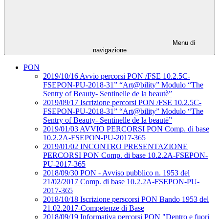
Menu di
navigazione
PON
2019/10/16 Avvio percorsi PON /FSE 10.2.5C-
FSEPON-PU-2018-31” “Art@bility” Modulo “The
Sentry of Beauty- Sentinelle de la beautè”
2019/09/17 Iscrizione percorsi PON /FSE 10.2.5C-
FSEPON-PU-2018-31” “Art@bility” Modulo “The
Sentry of Beauty- Sentinelle de la beautè”
2019/01/03 AVVIO PERCORSI PON Comp. di base
10.2.2A-FSEPON-PU-2017-365
2019/01/02 INCONTRO PRESENTAZIONE
PERCORSI PON Comp. di base 10.2.2A-FSEPON-
PU-2017-365
2018/09/30 PON - Avviso pubblico n. 1953 del
21/02/2017 Comp. di base 10.2.2A-FSEPON-PU-
2017-365
2018/10/18 Iscrizione perscorsi PON Bando 1953 del
21.02.2017-Competenze di Base
2018/09/19 Informativa percorsi PON "Dentro e fuori