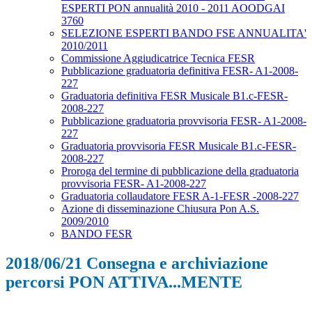
ESPERTI PON annualità 2010 - 2011 AOODGAI
3760
SELEZIONE ESPERTI BANDO FSE ANNUALITA'
2010/2011
Commissione Aggiudicatrice Tecnica FESR
Pubblicazione graduatoria definitiva FESR- A1-2008-
227
Graduatoria definitiva FESR Musicale B1.c-FESR-
2008-227
Pubblicazione graduatoria provvisoria FESR- A1-2008-
227
Graduatoria provvisoria FESR Musicale B1.c-FESR-
2008-227
Proroga del termine di pubblicazione della graduatoria
provvisoria FESR- A1-2008-227
Graduatoria collaudatore FESR A-1-FESR -2008-227
Azione di disseminazione Chiusura Pon A.S.
2009/2010
BANDO FESR
2018/06/21 Consegna e archiviazione
percorsi PON ATTIVA...MENTE