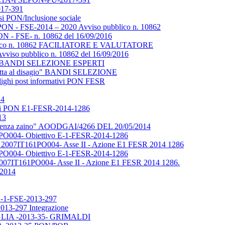
017-391
rsi PON/Inclusione sociale
 - FSE-2014 – 2020 Avviso pubblico n. 10862
- FSE- n. 10862 del 16/09/2016
ubblico n. 10862 FACILIATORE E VALUTATORE
vviso pubblico n. 10862 del 16/09/2016
isagio" BANDI SELEZIONE ESPERTI
e lotta al disagio" BANDI SELEZIONE
lighi post informativi PON FESR
14
redi PON E1-FESR-2014-1286
13
to "Senza zaino" AOODGAI/4266 DEL 20/05/2014
1PO004- Obiettivo E-1-FESR-2014-1286
 2007IT161PO004- Asse II - Azione E1 FESR 2014 1286
1PO004- Obiettivo E-1-FESR-2014-1286
007IT161PO004- Asse II - Azione E1 FESR 2014 1286.
/2014
i C-1-FSE-2013-297
013-297 Integrazione
PUGLIA -2013-35- GRIMALDI