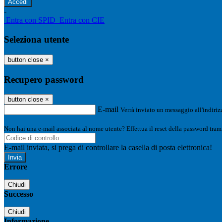
-
Entra con SPID
Entra con CIE
Seleziona utente
button close
×
Recupero password
button close
×
E-mail
Verrà inviato un messaggio all'indirizz
Non hai una e-mail associata al nome utente? Effettua il reset della password tram
E-mail inviata, si prega di controllare la casella di posta elettronica!
Errore
Chiudi
Successo
Chiudi
Informazione