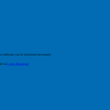
o indicato con le istruzioni necessarie.
ite la
Login Spaggiari