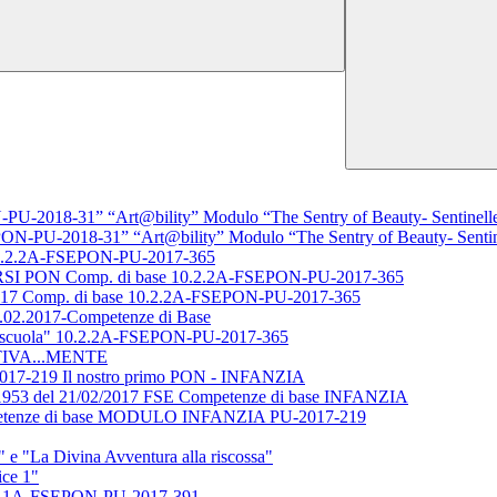
U-2018-31” “Art@bility” Modulo “The Sentry of Beauty- Sentinelle 
ON-PU-2018-31” “Art@bility” Modulo “The Sentry of Beauty- Sentine
0.2.2A-FSEPON-PU-2017-365
PON Comp. di base 10.2.2A-FSEPON-PU-2017-365
/2017 Comp. di base 10.2.2A-FSEPON-PU-2017-365
1.02.2017-Competenze di Base
 la scuola" 10.2.2A-FSEPON-PU-2017-365
ATTIVA...MENTE
17-219 Il nostro primo PON - INFANZIA
53 del 21/02/2017 FSE Competenze di base INFANZIA
mpetenze di base MODULO INFANZIA PU-2017-219
"La Divina Avventura alla riscossa"
ce 1"
1A-FSEPON-PU-2017-391