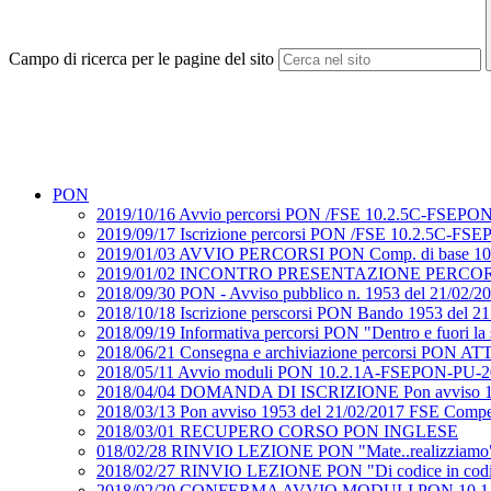
Campo di ricerca per le pagine del sito
PON
2019/10/16 Avvio percorsi PON /FSE 10.2.5C-FSEPON-P
2019/09/17 Iscrizione percorsi PON /FSE 10.2.5C-FSEP
2019/01/03 AVVIO PERCORSI PON Comp. di base 1
2019/01/02 INCONTRO PRESENTAZIONE PERCORSI 
2018/09/30 PON - Avviso pubblico n. 1953 del 21/02
2018/10/18 Iscrizione perscorsi PON Bando 1953 del 2
2018/09/19 Informativa percorsi PON "Dentro e fuori
2018/06/21 Consegna e archiviazione percorsi PON 
2018/05/11 Avvio moduli PON 10.2.1A-FSEPON-PU-20
2018/04/04 DOMANDA DI ISCRIZIONE Pon avviso 19
2018/03/13 Pon avviso 1953 del 21/02/2017 FSE Co
2018/03/01 RECUPERO CORSO PON INGLESE
018/02/28 RINVIO LEZIONE PON "Mate..realizziamo" e 
2018/02/27 RINVIO LEZIONE PON "Di codice in codi
2018/02/20 CONFERMA AVVIO MODULI PON 10.1.