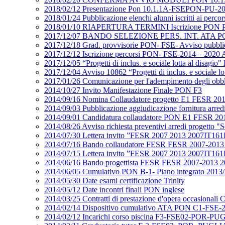
2018/02/12 Presentazione Pon 10.1.1A-FSEPON-PU-2
2018/01/24 Pubblicazione elenchi alunni iscritti ai perco
2018/01/10 RIAPERTURA TERMINI Iscrizione PON PON
2017/12/07 BANDO SELEZIONE PERS. INT. ATA PON 
2017/12/18 Grad. provvisorie PON- FSE- Avviso p
2017/12/12 Iscrizione percorsi PON- FSE-2014 – 2020 A
2017/12/05 “Progetti di inclus. e sociale lotta al d
2017/12/04 Avviso 10862 “Progetti di inclus. e social
2017/01/26 Comunicazione per l'adempimento degli obb
2014/10/27 Invito Manifestazione Finale PON F3
2014/09/16 Nomina Collaudatore progetto E1 FESR 20
2014/09/03 Pubblicazione aggiudicazione fornitura ar
2014/09/01 Candidatura collaudatore PON E1 FESR 20
2014/08/26 Avviso richiesta preventivi arredi proget
2014/07/30 Lettera invito ”FESR 2007 2013 2007IT16
2014/07/16 Bando collaudatore FESR FESR 2007-2013
2014/07/15 Lettera invito ”FESR 2007 2013 2007IT16
2014/06/16 Bando progettista FESR FESR 2007-2013 2
2014/06/05 Cumulativo PON B-1- Piano integrato 2013
2014/05/30 Date esami certificazione Trinity
2014/05/12 Date incontri finali PON inglese
2014/03/25 Contratti di prestazione d'opera occasional
2014/02/14 Dispositivo cumulativo ATA PON C1-FSE-2
2014/02/12 Incarichi corso piscina F3-FSE02-POR-