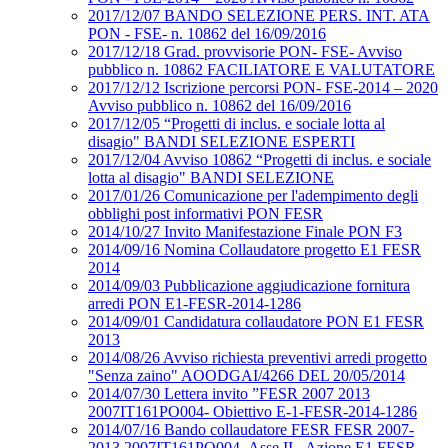
2017/12/07 BANDO SELEZIONE PERS. INT. ATA
PON - FSE- n. 10862 del 16/09/2016
2017/12/18 Grad. provvisorie PON- FSE- Avviso
pubblico n. 10862 FACILIATORE E VALUTATORE
2017/12/12 Iscrizione percorsi PON- FSE-2014 – 2020
Avviso pubblico n. 10862 del 16/09/2016
2017/12/05 “Progetti di inclus. e sociale lotta al
disagio" BANDI SELEZIONE ESPERTI
2017/12/04 Avviso 10862 “Progetti di inclus. e sociale
lotta al disagio" BANDI SELEZIONE
2017/01/26 Comunicazione per l'adempimento degli
obblighi post informativi PON FESR
2014/10/27 Invito Manifestazione Finale PON F3
2014/09/16 Nomina Collaudatore progetto E1 FESR
2014
2014/09/03 Pubblicazione aggiudicazione fornitura
arredi PON E1-FESR-2014-1286
2014/09/01 Candidatura collaudatore PON E1 FESR
2013
2014/08/26 Avviso richiesta preventivi arredi progetto
"Senza zaino" AOODGAI/4266 DEL 20/05/2014
2014/07/30 Lettera invito ”FESR 2007 2013
2007IT161PO004- Obiettivo E-1-FESR-2014-1286
2014/07/16 Bando collaudatore FESR FESR 2007-
2013 2007IT161PO004- Asse II - Azione E1 FESR