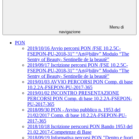
Menu di
navigazione
PON
2019/10/16 Avvio percorsi PON /FSE 10.2.5C-
FSEPON-PU-2018-31” “Art@bility” Modulo “The
Sentry of Beauty- Sentinelle de la beautè”
2019/09/17 Iscrizione percorsi PON /FSE 10.2.5C-
FSEPON-PU-2018-31” “Art@bility” Modulo “The
Sentry of Beauty- Sentinelle de la beautè”
2019/01/03 AVVIO PERCORSI PON Comp. di base
10.2.2A-FSEPON-PU-2017-365
2019/01/02 INCONTRO PRESENTAZIONE
PERCORSI PON Comp. di base 10.2.2A-FSEPON-
PU-2017-365
2018/09/30 PON - Avviso pubblico n. 1953 del
21/02/2017 Comp. di base 10.2.2A-FSEPON-PU-
2017-365
2018/10/18 Iscrizione perscorsi PON Bando 1953 del
21.02.2017-Competenze di Base
2018/09/19 Informativa percorsi PON "Dentro e fuori