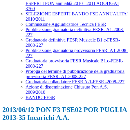
ESPERTI PON annualità 2010 - 2011 AOODGAI
3760
SELEZIONE ESPERTI BANDO FSE ANNUALITA'
2010/2011
Commissione Aggiudicatrice Tecnica FESR
Pubblicazione graduatoria definitiva FESR- A1-2008-
227
Graduatoria definitiva FESR Musicale B1.c-FESR-
2008-227
Pubblicazione graduatoria provvisoria FESR- A1-2008-
227
Graduatoria provvisoria FESR Musicale B1.c-FESR-
2008-227
Proroga del termine di pubblicazione della graduatoria
provvisoria FESR- A1-2008-227
Graduatoria collaudatore FESR A-1-FESR -2008-227
Azione di disseminazione Chiusura Pon A.S.
2009/2010
BANDO FESR
2013/06/12 PON F3 FSE02 POR PUGLIA
2013-35 Incarichi A.A.