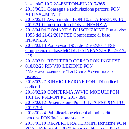
la scuola" 10.2.2A-FSEPON-PU-2017-365
2018/06/21 Consegna e archiviazione percorsi PON
ATTIVA...MENTE
2018/05/11 Avvio moduli PON 10.2.1A-FSEPON-PU-
2017-219 Il nostro primo PON - INFANZIA
2018/04/04 DOMANDA DI ISCRIZIONE Pon avviso
1953 del 21/02/2017 FSE Competenze di base
INFANZIA
2018/03/13 Pon avviso 1953 del 21/02/2017 FSE
Competenze di base MODULO INFANZIA PU-2017-
219
2018/03/01 RECUPERO CORSO PON INGLESE
018/02/28 RINVIO LEZIONE PON
"Mate..realizziamo" e "La Divina Avventura alla
riscossa"
2018/02/27 RINVIO LEZIONE PON "Di codice in
codice 1"
2018/02/20 CONFERMA AVVIO MODULI PON
10.1.1A-FSEPON-PU-2017-391
2018/02/12 Presentazione Pon 10.1.1A-FSEPON-PU-
2017-391
2018/01/24 Pubblicazione elenchi alunni iscritti ai
percorsi PON/Inclusione sociale
2018/01/10 RIAPERTURA TERMINI Iscrizione PON
PON - FSE-2014 – 2020 Avviso pubblico n. 10862