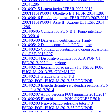
2014 1286
2014/07/15 Lettera invito ”FESR 2007 2013
2007IT161PO004- Obiettivo E-1-FESR-2014-1286
2014/06/16 Bando progettista FESR FESR 2007-2013
2007IT161PO004- Asse II - Azione E1 FESR 2014
1286.
2014/06/05 Cumulativo PON B-1- Piano integrato
2013/2014
2014/05/30 Date esami certificazione Trinity
2014/05/12 Date incontri finali PON inglese
2014/03/25 Contratti di prestazione d'opera occasionali
C-1-FSE-2013-297
2014/02/14 Dispositivo cumulativo ATA PON C1-
FSE-2013-297 Integrazione
2014/02/12 Incarichi corso piscina F3-FSE02-POR-
PUGLIA -2013-35- GRIMALDI
2014/02/11 Graduatoria tutor F-3-
FSE02_POR_PUGLIA-2013-35 PON/POR
2014/02/10 Elenchi definitivi e calendari percorsi PON
annualità 2013/2014
2014/02/07 Avvio percorsi PON annualità 2013/2014
2014/02/05 Elenchi alunni PON -INGLESE 50 h
2014/02/03 Nuovo bando selezione tutor F-3-
FSE02_POR_PUGLIA-2013-35 PON/POR