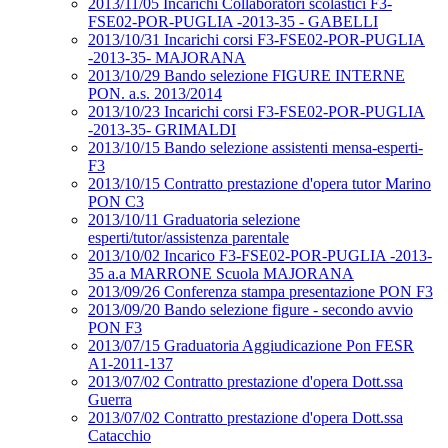
2013/11/05 Incarichi Collaboratori scolastici F3-
FSE02-POR-PUGLIA -2013-35 - GABELLI
2013/10/31 Incarichi corsi F3-FSE02-POR-PUGLIA
-2013-35- MAJORANA
2013/10/29 Bando selezione FIGURE INTERNE
PON. a.s. 2013/2014
2013/10/23 Incarichi corsi F3-FSE02-POR-PUGLIA
-2013-35- GRIMALDI
2013/10/15 Bando selezione assistenti mensa-esperti-
F3
2013/10/15 Contratto prestazione d'opera tutor Marino
PON C3
2013/10/11 Graduatoria selezione
esperti/tutor/assistenza parentale
2013/10/02 Incarico F3-FSE02-POR-PUGLIA -2013-
35 a.a MARRONE Scuola MAJORANA
2013/09/26 Conferenza stampa presentazione PON F3
2013/09/20 Bando selezione figure - secondo avvio
PON F3
2013/07/15 Graduatoria Aggiudicazione Pon FESR
A1-2011-137
2013/07/02 Contratto prestazione d'opera Dott.ssa
Guerra
2013/07/02 Contratto prestazione d'opera Dott.ssa
Catacchio