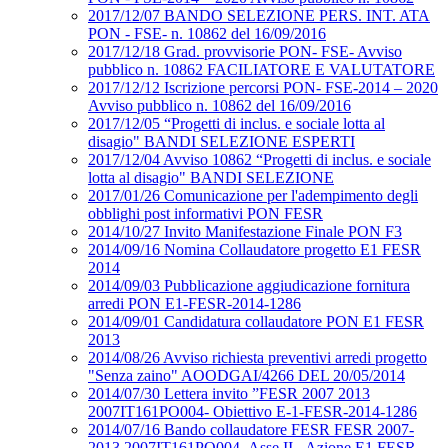
2017/12/07 BANDO SELEZIONE PERS. INT. ATA
PON - FSE- n. 10862 del 16/09/2016
2017/12/18 Grad. provvisorie PON- FSE- Avviso
pubblico n. 10862 FACILIATORE E VALUTATORE
2017/12/12 Iscrizione percorsi PON- FSE-2014 – 2020
Avviso pubblico n. 10862 del 16/09/2016
2017/12/05 “Progetti di inclus. e sociale lotta al
disagio" BANDI SELEZIONE ESPERTI
2017/12/04 Avviso 10862 “Progetti di inclus. e sociale
lotta al disagio" BANDI SELEZIONE
2017/01/26 Comunicazione per l'adempimento degli
obblighi post informativi PON FESR
2014/10/27 Invito Manifestazione Finale PON F3
2014/09/16 Nomina Collaudatore progetto E1 FESR
2014
2014/09/03 Pubblicazione aggiudicazione fornitura
arredi PON E1-FESR-2014-1286
2014/09/01 Candidatura collaudatore PON E1 FESR
2013
2014/08/26 Avviso richiesta preventivi arredi progetto
"Senza zaino" AOODGAI/4266 DEL 20/05/2014
2014/07/30 Lettera invito ”FESR 2007 2013
2007IT161PO004- Obiettivo E-1-FESR-2014-1286
2014/07/16 Bando collaudatore FESR FESR 2007-
2013 2007IT161PO004- Asse II - Azione E1 FESR