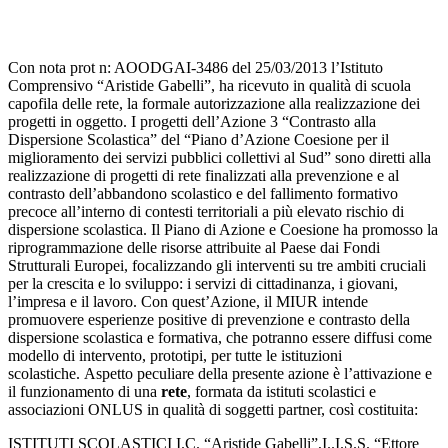
Con nota prot n: AOODGAI-3486 del 25/03/2013 l’Istituto
Comprensivo “Aristide Gabelli”, ha ricevuto in qualità di scuola
capofila delle rete, la formale autorizzazione alla realizzazione dei
progetti in oggetto. I progetti dell’Azione 3 “Contrasto alla
Dispersione Scolastica” del “Piano d’Azione Coesione per il
miglioramento dei servizi pubblici collettivi al Sud” sono diretti alla
realizzazione di progetti di rete finalizzati alla prevenzione e al
contrasto dell’abbandono scolastico e del fallimento formativo
precoce all’interno di contesti territoriali a più elevato rischio di
dispersione scolastica. Il Piano di Azione e Coesione ha promosso la
riprogrammazione delle risorse attribuite al Paese dai Fondi
Strutturali Europei, focalizzando gli interventi su tre ambiti cruciali
per la crescita e lo sviluppo: i servizi di cittadinanza, i giovani,
l’impresa e il lavoro. Con quest’Azione, il MIUR intende
promuovere esperienze positive di prevenzione e contrasto della
dispersione scolastica e formativa, che potranno essere diffusi come
modello di intervento, prototipi, per tutte le istituzioni
scolastiche. Aspetto peculiare della presente azione è l’attivazione e
il funzionamento di una
rete
, formata da istituti scolastici e
associazioni ONLUS in qualità di soggetti partner, così costituita:
ISTITUTI SCOLASTICI I.C. “Aristide Gabelli”,I..I.S.S. “Ettore