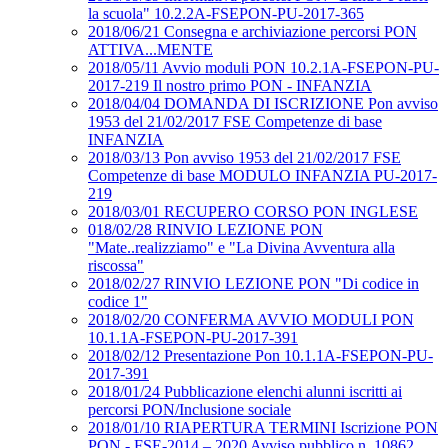
la scuola" 10.2.2A-FSEPON-PU-2017-365
2018/06/21 Consegna e archiviazione percorsi PON
ATTIVA...MENTE
2018/05/11 Avvio moduli PON 10.2.1A-FSEPON-PU-
2017-219 Il nostro primo PON - INFANZIA
2018/04/04 DOMANDA DI ISCRIZIONE Pon avviso
1953 del 21/02/2017 FSE Competenze di base
INFANZIA
2018/03/13 Pon avviso 1953 del 21/02/2017 FSE
Competenze di base MODULO INFANZIA PU-2017-
219
2018/03/01 RECUPERO CORSO PON INGLESE
018/02/28 RINVIO LEZIONE PON
"Mate..realizziamo" e "La Divina Avventura alla
riscossa"
2018/02/27 RINVIO LEZIONE PON "Di codice in
codice 1"
2018/02/20 CONFERMA AVVIO MODULI PON
10.1.1A-FSEPON-PU-2017-391
2018/02/12 Presentazione Pon 10.1.1A-FSEPON-PU-
2017-391
2018/01/24 Pubblicazione elenchi alunni iscritti ai
percorsi PON/Inclusione sociale
2018/01/10 RIAPERTURA TERMINI Iscrizione PON
PON - FSE-2014 – 2020 Avviso pubblico n. 10862