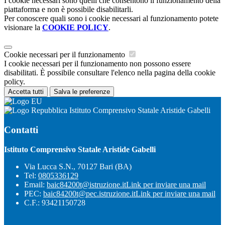
I cookie necessari sono quelli che consentono il funzionamento della
piattaforma e non è possibile disabilitarli.
Per conoscere quali sono i cookie necessari al funzionamento potete
visionare la
COOKIE POLICY
.
Cookie necessari per il funzionamento
I cookie necessari per il funzionamento non possono essere
disabilitati. È possibile consultare l'elenco nella pagina della cookie
policy.
Accetta tutti
Salva le preferenze
Istituto Comprensivo Statale Aristide Gabelli
Contatti
Istituto Comprensivo Statale Aristide Gabelli
Via Lucca S.N., 70127 Bari (BA)
Tel:
0805336129
Email:
baic84200t@istruzione.it
Link per inviare una mail
PEC:
baic84200t@pec.istruzione.it
Link per inviare una mail
C.F.: 93421150728