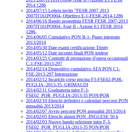
2014 1286
2014/07/15 Lettera invito ”FESR 2007 2013
2007IT161PO004- Obiettivo E-1-FESR-2014-1286
2014/06/16 Bando progettista FESR FESR 2007-2013
2007IT161PO004- Asse II - Azione E1 FESR 2014
1286.
2014/06/05 Cumulativo PON B-1- Piano integrato
2013/2014
2014/05/30 Date esami certificazione Trinity
2014/05/12 Date incontri finali PON inglese
2014/03/25 Contratti di prestazione d'opera occasionali
C-1-FSE-2013-297
2014/02/14 Dispositivo cumulativo ATA PON C1-
FSE-2013-297 Integrazione
2014/02/12 Incarichi corso piscina F3-FSE02-POR-
PUGLIA -2013-35- GRIMALDI
2014/02/11 Graduatoria tutor F-3-
FSE02_POR_PUGLIA-2013-35 PON/POR
2014/02/10 Elenchi definitivi e calendari percorsi PON
annualità 2013/2014
2014/02/07 Avvio percorsi PON annualità 2013/2014
2014/02/05 Elenchi alunni PON -INGLESE 50 h
2014/02/03 Nuovo bando selezione tutor F-3-
FSE02_POR_PUGLIA-2013-35 PON/POR