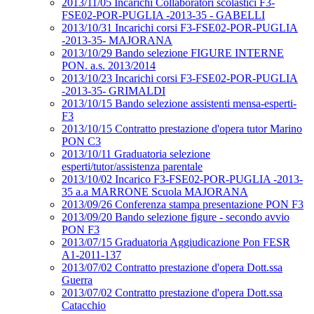
2013/11/05 Incarichi Collaboratori scolastici F3-
FSE02-POR-PUGLIA -2013-35 - GABELLI
2013/10/31 Incarichi corsi F3-FSE02-POR-PUGLIA
-2013-35- MAJORANA
2013/10/29 Bando selezione FIGURE INTERNE
PON. a.s. 2013/2014
2013/10/23 Incarichi corsi F3-FSE02-POR-PUGLIA
-2013-35- GRIMALDI
2013/10/15 Bando selezione assistenti mensa-esperti-
F3
2013/10/15 Contratto prestazione d'opera tutor Marino
PON C3
2013/10/11 Graduatoria selezione
esperti/tutor/assistenza parentale
2013/10/02 Incarico F3-FSE02-POR-PUGLIA -2013-
35 a.a MARRONE Scuola MAJORANA
2013/09/26 Conferenza stampa presentazione PON F3
2013/09/20 Bando selezione figure - secondo avvio
PON F3
2013/07/15 Graduatoria Aggiudicazione Pon FESR
A1-2011-137
2013/07/02 Contratto prestazione d'opera Dott.ssa
Guerra
2013/07/02 Contratto prestazione d'opera Dott.ssa
Catacchio