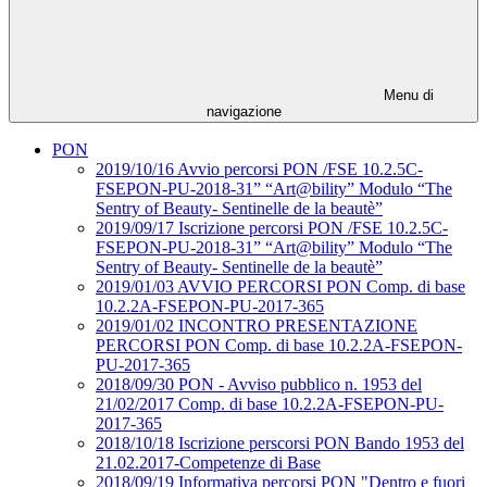
Menu di
navigazione
PON
2019/10/16 Avvio percorsi PON /FSE 10.2.5C-
FSEPON-PU-2018-31” “Art@bility” Modulo “The
Sentry of Beauty- Sentinelle de la beautè”
2019/09/17 Iscrizione percorsi PON /FSE 10.2.5C-
FSEPON-PU-2018-31” “Art@bility” Modulo “The
Sentry of Beauty- Sentinelle de la beautè”
2019/01/03 AVVIO PERCORSI PON Comp. di base
10.2.2A-FSEPON-PU-2017-365
2019/01/02 INCONTRO PRESENTAZIONE
PERCORSI PON Comp. di base 10.2.2A-FSEPON-
PU-2017-365
2018/09/30 PON - Avviso pubblico n. 1953 del
21/02/2017 Comp. di base 10.2.2A-FSEPON-PU-
2017-365
2018/10/18 Iscrizione perscorsi PON Bando 1953 del
21.02.2017-Competenze di Base
2018/09/19 Informativa percorsi PON "Dentro e fuori