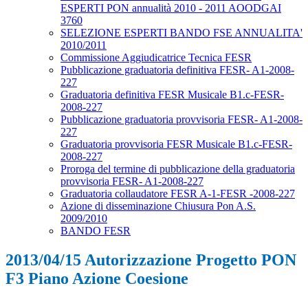
ESPERTI PON annualità 2010 - 2011 AOODGAI
3760
SELEZIONE ESPERTI BANDO FSE ANNUALITA'
2010/2011
Commissione Aggiudicatrice Tecnica FESR
Pubblicazione graduatoria definitiva FESR- A1-2008-
227
Graduatoria definitiva FESR Musicale B1.c-FESR-
2008-227
Pubblicazione graduatoria provvisoria FESR- A1-2008-
227
Graduatoria provvisoria FESR Musicale B1.c-FESR-
2008-227
Proroga del termine di pubblicazione della graduatoria
provvisoria FESR- A1-2008-227
Graduatoria collaudatore FESR A-1-FESR -2008-227
Azione di disseminazione Chiusura Pon A.S.
2009/2010
BANDO FESR
2013/04/15 Autorizzazione Progetto PON
F3 Piano Azione Coesione