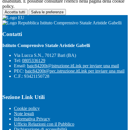
disabilitati. È possibile consultare l'elenco nella pagina della cookie
policy.
Accetta tutti
Salva le preferenze
Istituto Comprensivo Statale Aristide Gabelli
Contatti
Istituto Comprensivo Statale Aristide Gabelli
Via Lucca S.N., 70127 Bari (BA)
Tel:
0805336129
Email:
baic84200t@istruzione.it
Link per inviare una mail
PEC:
baic84200t@pec.istruzione.it
Link per inviare una mail
C.F.: 93421150728
Sezione Link Utili
Cookie policy
Note legali
Informativa Privacy
Ufficio Relazioni con il Pubblico
Dichiarazione di accessibilità