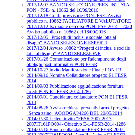
2017/12/07 BANDO SELEZIONE PERS. INT. ATA
PON - FSE- n. 10862 del 16/09/2016
2017/12/18 Grad. provvisorie PON- FSE- Avviso
pubblico n. 10862 FACILIATORE E VALUTATORE
2017/12/12 Iscrizione percorsi PON- FSE-2014 – 2020
Avviso pubblico n. 10862 del 16/09/2016
2017/12/05 “Progetti di inclus. e sociale lotta al
disagio" BANDI SELEZIONE ESPERTI
2017/12/04 Avviso 10862 “Progetti di inclus. e sociale
lotta al disagio" BANDI SELEZIONE
2017/01/26 Comunicazione per l'adempimento degli
obblighi post informativi PON FESR
2014/10/27 Invito Manifestazione Finale PON F3
2014/09/16 Nomina Collaudatore progetto E1 FESR
2014
2014/09/03 Pubblicazione aggiudicazione fornitura
arredi PON E1-FESR-2014-1286
2014/09/01 Candidatura collaudatore PON E1 FESR
2013
2014/08/26 Avviso richiesta preventivi arredi progetto
"Senza zaino" AOODGAI/4266 DEL 20/05/2014
2014/07/30 Lettera invito ”FESR 2007 2013
2007IT161PO004- Obiettivo E-1-FESR-2014-1286
2014/07/16 Bando collaudatore FESR FESR 2007-
2013 2007IT161PO004- Asse II - Azione E1 FESR