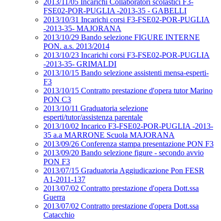
2013/11/05 Incarichi Collaboratori scolastici F3-
FSE02-POR-PUGLIA -2013-35 - GABELLI
2013/10/31 Incarichi corsi F3-FSE02-POR-PUGLIA
-2013-35- MAJORANA
2013/10/29 Bando selezione FIGURE INTERNE
PON. a.s. 2013/2014
2013/10/23 Incarichi corsi F3-FSE02-POR-PUGLIA
-2013-35- GRIMALDI
2013/10/15 Bando selezione assistenti mensa-esperti-
F3
2013/10/15 Contratto prestazione d'opera tutor Marino
PON C3
2013/10/11 Graduatoria selezione
esperti/tutor/assistenza parentale
2013/10/02 Incarico F3-FSE02-POR-PUGLIA -2013-
35 a.a MARRONE Scuola MAJORANA
2013/09/26 Conferenza stampa presentazione PON F3
2013/09/20 Bando selezione figure - secondo avvio
PON F3
2013/07/15 Graduatoria Aggiudicazione Pon FESR
A1-2011-137
2013/07/02 Contratto prestazione d'opera Dott.ssa
Guerra
2013/07/02 Contratto prestazione d'opera Dott.ssa
Catacchio