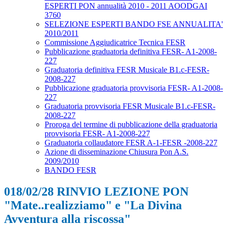
ESPERTI PON annualità 2010 - 2011 AOODGAI
3760
SELEZIONE ESPERTI BANDO FSE ANNUALITA'
2010/2011
Commissione Aggiudicatrice Tecnica FESR
Pubblicazione graduatoria definitiva FESR- A1-2008-
227
Graduatoria definitiva FESR Musicale B1.c-FESR-
2008-227
Pubblicazione graduatoria provvisoria FESR- A1-2008-
227
Graduatoria provvisoria FESR Musicale B1.c-FESR-
2008-227
Proroga del termine di pubblicazione della graduatoria
provvisoria FESR- A1-2008-227
Graduatoria collaudatore FESR A-1-FESR -2008-227
Azione di disseminazione Chiusura Pon A.S.
2009/2010
BANDO FESR
018/02/28 RINVIO LEZIONE PON
"Mate..realizziamo" e "La Divina
Avventura alla riscossa"