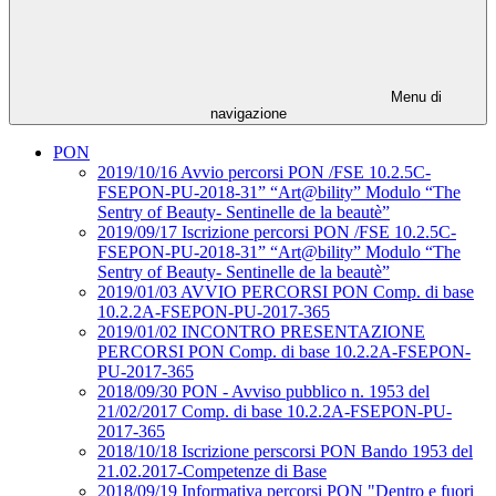
Menu di
navigazione
PON
2019/10/16 Avvio percorsi PON /FSE 10.2.5C-
FSEPON-PU-2018-31” “Art@bility” Modulo “The
Sentry of Beauty- Sentinelle de la beautè”
2019/09/17 Iscrizione percorsi PON /FSE 10.2.5C-
FSEPON-PU-2018-31” “Art@bility” Modulo “The
Sentry of Beauty- Sentinelle de la beautè”
2019/01/03 AVVIO PERCORSI PON Comp. di base
10.2.2A-FSEPON-PU-2017-365
2019/01/02 INCONTRO PRESENTAZIONE
PERCORSI PON Comp. di base 10.2.2A-FSEPON-
PU-2017-365
2018/09/30 PON - Avviso pubblico n. 1953 del
21/02/2017 Comp. di base 10.2.2A-FSEPON-PU-
2017-365
2018/10/18 Iscrizione perscorsi PON Bando 1953 del
21.02.2017-Competenze di Base
2018/09/19 Informativa percorsi PON "Dentro e fuori