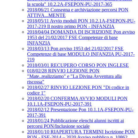
la scuola" 10.2.2A-FSEPON-PU-2017-365
2018/06/21 Consegna e archiviazione percorsi PON
ATTIVA...MENTE
2018/05/11 Avvio moduli PON 10.2.1A-FSEPON-PU-
2017-219 Il nostro primo PON - INFANZIA
2018/04/04 DOMANDA DI ISCRIZIONE Pon avviso
1953 del 21/02/2017 FSE Competenze di base
INFANZIA
2018/03/13 Pon avviso 1953 del 21/02/2017 FSE
Competenze di base MODULO INFANZIA PU-2017-
219
2018/03/01 RECUPERO CORSO PON INGLESE
018/02/28 RINVIO LEZIONE PON
"Mate..realizziamo" e "La Divina Avventura alla
riscossa"
2018/02/27 RINVIO LEZIONE PON "Di codice in
codice 1"
2018/02/20 CONFERMA AVVIO MODULI PON
10.1.1A-FSEPON-PU-2017-391
2018/02/12 Presentazione Pon 10.1.1A-FSEPON-PU-
2017-391
2018/01/24 Pubblicazione elenchi alunni iscritti ai
percorsi PON/Inclusione sociale
2018/01/10 RIAPERTURA TERMINI Iscrizione PON
PON - FSE-2014 – 2020 Avviso pubblico n. 10862