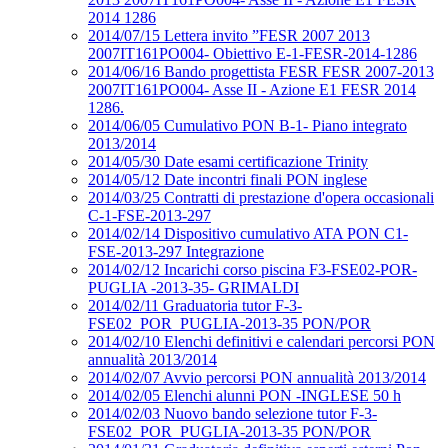
2014 1286
2014/07/15 Lettera invito ”FESR 2007 2013
2007IT161PO004- Obiettivo E-1-FESR-2014-1286
2014/06/16 Bando progettista FESR FESR 2007-2013
2007IT161PO004- Asse II - Azione E1 FESR 2014
1286.
2014/06/05 Cumulativo PON B-1- Piano integrato
2013/2014
2014/05/30 Date esami certificazione Trinity
2014/05/12 Date incontri finali PON inglese
2014/03/25 Contratti di prestazione d'opera occasionali
C-1-FSE-2013-297
2014/02/14 Dispositivo cumulativo ATA PON C1-
FSE-2013-297 Integrazione
2014/02/12 Incarichi corso piscina F3-FSE02-POR-
PUGLIA -2013-35- GRIMALDI
2014/02/11 Graduatoria tutor F-3-
FSE02_POR_PUGLIA-2013-35 PON/POR
2014/02/10 Elenchi definitivi e calendari percorsi PON
annualità 2013/2014
2014/02/07 Avvio percorsi PON annualità 2013/2014
2014/02/05 Elenchi alunni PON -INGLESE 50 h
2014/02/03 Nuovo bando selezione tutor F-3-
FSE02_POR_PUGLIA-2013-35 PON/POR