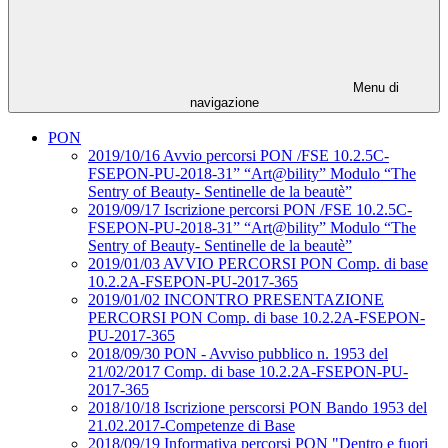
Menu di
navigazione
PON
2019/10/16 Avvio percorsi PON /FSE 10.2.5C-
FSEPON-PU-2018-31” “Art@bility” Modulo “The
Sentry of Beauty- Sentinelle de la beautè”
2019/09/17 Iscrizione percorsi PON /FSE 10.2.5C-
FSEPON-PU-2018-31” “Art@bility” Modulo “The
Sentry of Beauty- Sentinelle de la beautè”
2019/01/03 AVVIO PERCORSI PON Comp. di base
10.2.2A-FSEPON-PU-2017-365
2019/01/02 INCONTRO PRESENTAZIONE
PERCORSI PON Comp. di base 10.2.2A-FSEPON-
PU-2017-365
2018/09/30 PON - Avviso pubblico n. 1953 del
21/02/2017 Comp. di base 10.2.2A-FSEPON-PU-
2017-365
2018/10/18 Iscrizione perscorsi PON Bando 1953 del
21.02.2017-Competenze di Base
2018/09/19 Informativa percorsi PON "Dentro e fuori