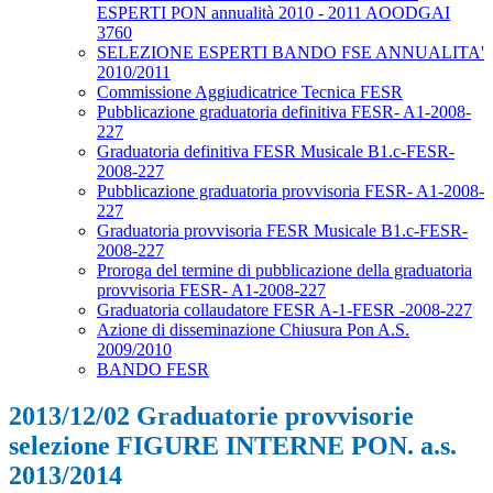
ESPERTI PON annualità 2010 - 2011 AOODGAI
3760
SELEZIONE ESPERTI BANDO FSE ANNUALITA'
2010/2011
Commissione Aggiudicatrice Tecnica FESR
Pubblicazione graduatoria definitiva FESR- A1-2008-
227
Graduatoria definitiva FESR Musicale B1.c-FESR-
2008-227
Pubblicazione graduatoria provvisoria FESR- A1-2008-
227
Graduatoria provvisoria FESR Musicale B1.c-FESR-
2008-227
Proroga del termine di pubblicazione della graduatoria
provvisoria FESR- A1-2008-227
Graduatoria collaudatore FESR A-1-FESR -2008-227
Azione di disseminazione Chiusura Pon A.S.
2009/2010
BANDO FESR
2013/12/02 Graduatorie provvisorie
selezione FIGURE INTERNE PON. a.s.
2013/2014