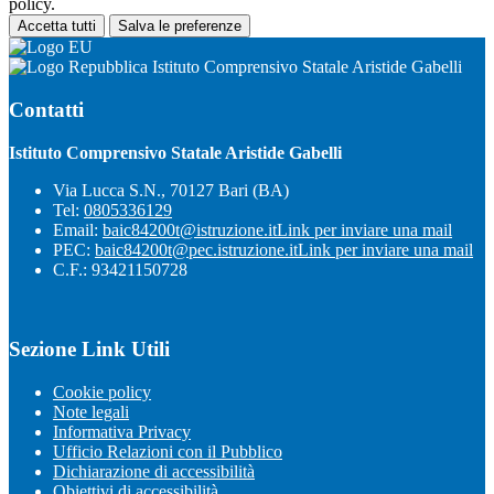
policy.
Accetta tutti
Salva le preferenze
Istituto Comprensivo Statale Aristide Gabelli
Contatti
Istituto Comprensivo Statale Aristide Gabelli
Via Lucca S.N., 70127 Bari (BA)
Tel:
0805336129
Email:
baic84200t@istruzione.it
Link per inviare una mail
PEC:
baic84200t@pec.istruzione.it
Link per inviare una mail
C.F.: 93421150728
Sezione Link Utili
Cookie policy
Note legali
Informativa Privacy
Ufficio Relazioni con il Pubblico
Dichiarazione di accessibilità
Obiettivi di accessibilità