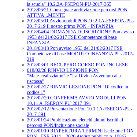
la scuola" 10.2.2A-FSEPON-PU-2017-365
2018/06/21 Consegna e archiviazione percorsi PON
ATTIVA...MENTE
2018/05/11 Avvio moduli PON 10.2.1A-FSEPON-PU-
2017-219 Il nostro primo PON - INFANZIA
2018/04/04 DOMANDA DI ISCRIZIONE Pon avviso
1953 del 21/02/2017 FSE Competenze di base
INFANZIA
2018/03/13 Pon avviso 1953 del 21/02/2017 FSE
Competenze di base MODULO INFANZIA PU-2017-
219
2018/03/01 RECUPERO CORSO PON INGLESE
018/02/28 RINVIO LEZIONE PON
"Mate..realizziamo" e "La Divina Avventura alla
riscossa"
2018/02/27 RINVIO LEZIONE PON "Di codice in
codice 1"
2018/02/20 CONFERMA AVVIO MODULI PON
10.1.1A-FSEPON-PU-2017-391
2018/02/12 Presentazione Pon 10.1.1A-FSEPON-PU-
2017-391
2018/01/24 Pubblicazione elenchi alunni iscritti ai
percorsi PON/Inclusione sociale
2018/01/10 RIAPERTURA TERMINI Iscrizione PON
PON - FSE-2014 – 2020 Avviso pubblico n. 10862