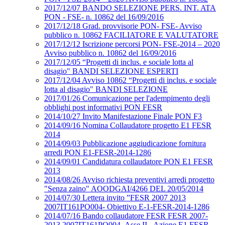
2017/12/07 BANDO SELEZIONE PERS. INT. ATA
PON - FSE- n. 10862 del 16/09/2016
2017/12/18 Grad. provvisorie PON- FSE- Avviso
pubblico n. 10862 FACILIATORE E VALUTATORE
2017/12/12 Iscrizione percorsi PON- FSE-2014 – 2020
Avviso pubblico n. 10862 del 16/09/2016
2017/12/05 “Progetti di inclus. e sociale lotta al
disagio" BANDI SELEZIONE ESPERTI
2017/12/04 Avviso 10862 “Progetti di inclus. e sociale
lotta al disagio" BANDI SELEZIONE
2017/01/26 Comunicazione per l'adempimento degli
obblighi post informativi PON FESR
2014/10/27 Invito Manifestazione Finale PON F3
2014/09/16 Nomina Collaudatore progetto E1 FESR
2014
2014/09/03 Pubblicazione aggiudicazione fornitura
arredi PON E1-FESR-2014-1286
2014/09/01 Candidatura collaudatore PON E1 FESR
2013
2014/08/26 Avviso richiesta preventivi arredi progetto
"Senza zaino" AOODGAI/4266 DEL 20/05/2014
2014/07/30 Lettera invito ”FESR 2007 2013
2007IT161PO004- Obiettivo E-1-FESR-2014-1286
2014/07/16 Bando collaudatore FESR FESR 2007-
2013 2007IT161PO004- Asse II - Azione E1 FESR