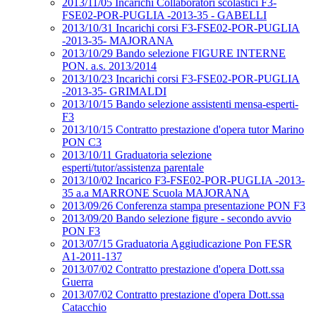
2013/11/05 Incarichi Collaboratori scolastici F3-
FSE02-POR-PUGLIA -2013-35 - GABELLI
2013/10/31 Incarichi corsi F3-FSE02-POR-PUGLIA
-2013-35- MAJORANA
2013/10/29 Bando selezione FIGURE INTERNE
PON. a.s. 2013/2014
2013/10/23 Incarichi corsi F3-FSE02-POR-PUGLIA
-2013-35- GRIMALDI
2013/10/15 Bando selezione assistenti mensa-esperti-
F3
2013/10/15 Contratto prestazione d'opera tutor Marino
PON C3
2013/10/11 Graduatoria selezione
esperti/tutor/assistenza parentale
2013/10/02 Incarico F3-FSE02-POR-PUGLIA -2013-
35 a.a MARRONE Scuola MAJORANA
2013/09/26 Conferenza stampa presentazione PON F3
2013/09/20 Bando selezione figure - secondo avvio
PON F3
2013/07/15 Graduatoria Aggiudicazione Pon FESR
A1-2011-137
2013/07/02 Contratto prestazione d'opera Dott.ssa
Guerra
2013/07/02 Contratto prestazione d'opera Dott.ssa
Catacchio