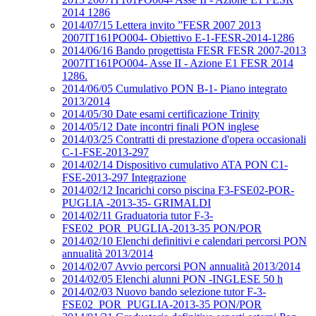
2014 1286
2014/07/15 Lettera invito ”FESR 2007 2013
2007IT161PO004- Obiettivo E-1-FESR-2014-1286
2014/06/16 Bando progettista FESR FESR 2007-2013
2007IT161PO004- Asse II - Azione E1 FESR 2014
1286.
2014/06/05 Cumulativo PON B-1- Piano integrato
2013/2014
2014/05/30 Date esami certificazione Trinity
2014/05/12 Date incontri finali PON inglese
2014/03/25 Contratti di prestazione d'opera occasionali
C-1-FSE-2013-297
2014/02/14 Dispositivo cumulativo ATA PON C1-
FSE-2013-297 Integrazione
2014/02/12 Incarichi corso piscina F3-FSE02-POR-
PUGLIA -2013-35- GRIMALDI
2014/02/11 Graduatoria tutor F-3-
FSE02_POR_PUGLIA-2013-35 PON/POR
2014/02/10 Elenchi definitivi e calendari percorsi PON
annualità 2013/2014
2014/02/07 Avvio percorsi PON annualità 2013/2014
2014/02/05 Elenchi alunni PON -INGLESE 50 h
2014/02/03 Nuovo bando selezione tutor F-3-
FSE02_POR_PUGLIA-2013-35 PON/POR