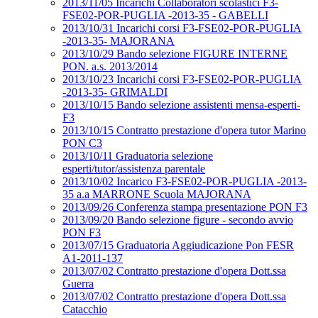
2013/11/05 Incarichi Collaboratori scolastici F3-
FSE02-POR-PUGLIA -2013-35 - GABELLI
2013/10/31 Incarichi corsi F3-FSE02-POR-PUGLIA
-2013-35- MAJORANA
2013/10/29 Bando selezione FIGURE INTERNE
PON. a.s. 2013/2014
2013/10/23 Incarichi corsi F3-FSE02-POR-PUGLIA
-2013-35- GRIMALDI
2013/10/15 Bando selezione assistenti mensa-esperti-
F3
2013/10/15 Contratto prestazione d'opera tutor Marino
PON C3
2013/10/11 Graduatoria selezione
esperti/tutor/assistenza parentale
2013/10/02 Incarico F3-FSE02-POR-PUGLIA -2013-
35 a.a MARRONE Scuola MAJORANA
2013/09/26 Conferenza stampa presentazione PON F3
2013/09/20 Bando selezione figure - secondo avvio
PON F3
2013/07/15 Graduatoria Aggiudicazione Pon FESR
A1-2011-137
2013/07/02 Contratto prestazione d'opera Dott.ssa
Guerra
2013/07/02 Contratto prestazione d'opera Dott.ssa
Catacchio