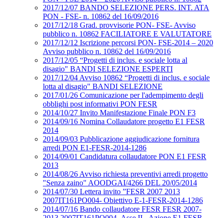
2017/12/07 BANDO SELEZIONE PERS. INT. ATA
PON - FSE- n. 10862 del 16/09/2016
2017/12/18 Grad. provvisorie PON- FSE- Avviso
pubblico n. 10862 FACILIATORE E VALUTATORE
2017/12/12 Iscrizione percorsi PON- FSE-2014 – 2020
Avviso pubblico n. 10862 del 16/09/2016
2017/12/05 “Progetti di inclus. e sociale lotta al
disagio" BANDI SELEZIONE ESPERTI
2017/12/04 Avviso 10862 “Progetti di inclus. e sociale
lotta al disagio" BANDI SELEZIONE
2017/01/26 Comunicazione per l'adempimento degli
obblighi post informativi PON FESR
2014/10/27 Invito Manifestazione Finale PON F3
2014/09/16 Nomina Collaudatore progetto E1 FESR
2014
2014/09/03 Pubblicazione aggiudicazione fornitura
arredi PON E1-FESR-2014-1286
2014/09/01 Candidatura collaudatore PON E1 FESR
2013
2014/08/26 Avviso richiesta preventivi arredi progetto
"Senza zaino" AOODGAI/4266 DEL 20/05/2014
2014/07/30 Lettera invito ”FESR 2007 2013
2007IT161PO004- Obiettivo E-1-FESR-2014-1286
2014/07/16 Bando collaudatore FESR FESR 2007-
2013 2007IT161PO004- Asse II - Azione E1 FESR