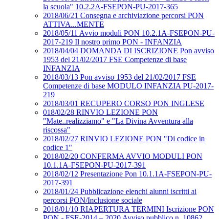
la scuola" 10.2.2A-FSEPON-PU-2017-365
2018/06/21 Consegna e archiviazione percorsi PON
ATTIVA...MENTE
2018/05/11 Avvio moduli PON 10.2.1A-FSEPON-PU-
2017-219 Il nostro primo PON - INFANZIA
2018/04/04 DOMANDA DI ISCRIZIONE Pon avviso
1953 del 21/02/2017 FSE Competenze di base
INFANZIA
2018/03/13 Pon avviso 1953 del 21/02/2017 FSE
Competenze di base MODULO INFANZIA PU-2017-
219
2018/03/01 RECUPERO CORSO PON INGLESE
018/02/28 RINVIO LEZIONE PON
"Mate..realizziamo" e "La Divina Avventura alla
riscossa"
2018/02/27 RINVIO LEZIONE PON "Di codice in
codice 1"
2018/02/20 CONFERMA AVVIO MODULI PON
10.1.1A-FSEPON-PU-2017-391
2018/02/12 Presentazione Pon 10.1.1A-FSEPON-PU-
2017-391
2018/01/24 Pubblicazione elenchi alunni iscritti ai
percorsi PON/Inclusione sociale
2018/01/10 RIAPERTURA TERMINI Iscrizione PON
PON - FSE-2014 – 2020 Avviso pubblico n. 10862