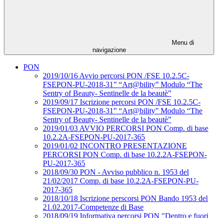
Menu di
navigazione
PON
2019/10/16 Avvio percorsi PON /FSE 10.2.5C-
FSEPON-PU-2018-31” “Art@bility” Modulo “The
Sentry of Beauty- Sentinelle de la beautè”
2019/09/17 Iscrizione percorsi PON /FSE 10.2.5C-
FSEPON-PU-2018-31” “Art@bility” Modulo “The
Sentry of Beauty- Sentinelle de la beautè”
2019/01/03 AVVIO PERCORSI PON Comp. di base
10.2.2A-FSEPON-PU-2017-365
2019/01/02 INCONTRO PRESENTAZIONE
PERCORSI PON Comp. di base 10.2.2A-FSEPON-
PU-2017-365
2018/09/30 PON - Avviso pubblico n. 1953 del
21/02/2017 Comp. di base 10.2.2A-FSEPON-PU-
2017-365
2018/10/18 Iscrizione perscorsi PON Bando 1953 del
21.02.2017-Competenze di Base
2018/09/19 Informativa percorsi PON "Dentro e fuori