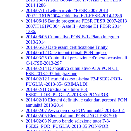
2014 1286
2014/07/15 Lettera invito ”FESR 2007 2013
2007IT161PO004- Obiettivo E-1-FESR-2014-1286
2014/06/16 Bando progettista FESR FESR 2007-2013
2007IT161PO004- Asse II - Azione E1 FESR 2014
1286.
2014/06/05 Cumulativo PON B-1- Piano integrato
2013/2014
2014/05/30 Date esami certificazione Trinity
2014/05/12 Date incontri finali PON inglese
2014/03/25 Contratti di prestazione d'opera occasionali
C-1-FSE-2013-297
2014/02/14 Dispositivo cumulativo ATA PON C1-
FSE-2013-297 Integrazione
2014/02/12 Incarichi corso piscina F3-FSE02-POR-
PUGLIA -2013-35- GRIMALDI
2014/02/11 Graduatoria tutor F-3-
FSE02_POR_PUGLIA-2013-35 PON/POR
2014/02/10 Elenchi definitivi e calendari percorsi PON
annualità 2013/2014
2014/02/07 Avvio percorsi PON annualità 2013/2014
2014/02/05 Elenchi alunni PON -INGLESE 50 h
2014/02/03 Nuovo bando selezione tutor F-3-
FSE02_POR_PUGLIA-2013-35 PON/POR