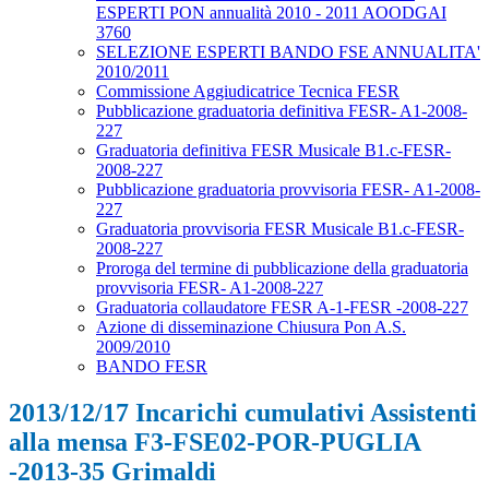
ESPERTI PON annualità 2010 - 2011 AOODGAI
3760
SELEZIONE ESPERTI BANDO FSE ANNUALITA'
2010/2011
Commissione Aggiudicatrice Tecnica FESR
Pubblicazione graduatoria definitiva FESR- A1-2008-
227
Graduatoria definitiva FESR Musicale B1.c-FESR-
2008-227
Pubblicazione graduatoria provvisoria FESR- A1-2008-
227
Graduatoria provvisoria FESR Musicale B1.c-FESR-
2008-227
Proroga del termine di pubblicazione della graduatoria
provvisoria FESR- A1-2008-227
Graduatoria collaudatore FESR A-1-FESR -2008-227
Azione di disseminazione Chiusura Pon A.S.
2009/2010
BANDO FESR
2013/12/17 Incarichi cumulativi Assistenti
alla mensa F3-FSE02-POR-PUGLIA
-2013-35 Grimaldi