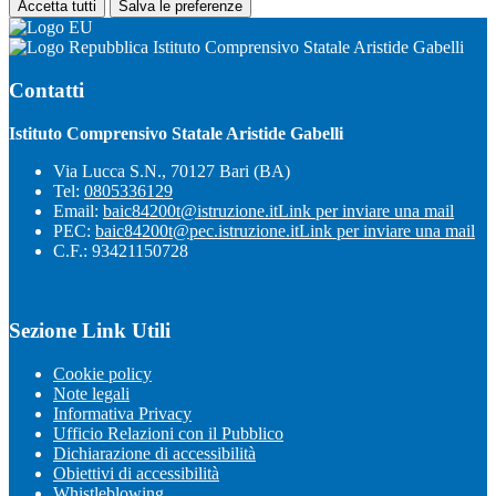
Accetta tutti
Salva le preferenze
Istituto Comprensivo Statale Aristide Gabelli
Contatti
Istituto Comprensivo Statale Aristide Gabelli
Via Lucca S.N., 70127 Bari (BA)
Tel:
0805336129
Email:
baic84200t@istruzione.it
Link per inviare una mail
PEC:
baic84200t@pec.istruzione.it
Link per inviare una mail
C.F.: 93421150728
Sezione Link Utili
Cookie policy
Note legali
Informativa Privacy
Ufficio Relazioni con il Pubblico
Dichiarazione di accessibilità
Obiettivi di accessibilità
Whistleblowing