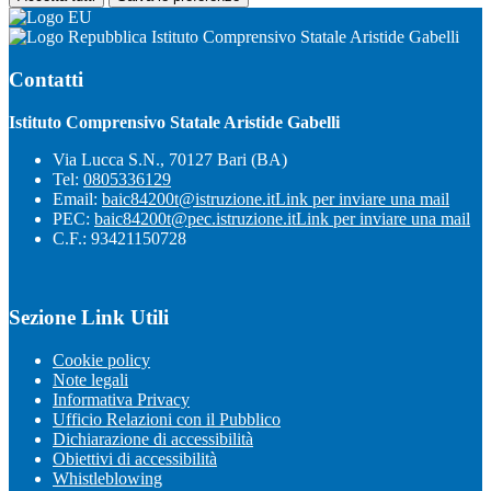
Istituto Comprensivo Statale Aristide Gabelli
Contatti
Istituto Comprensivo Statale Aristide Gabelli
Via Lucca S.N., 70127 Bari (BA)
Tel:
0805336129
Email:
baic84200t@istruzione.it
Link per inviare una mail
PEC:
baic84200t@pec.istruzione.it
Link per inviare una mail
C.F.: 93421150728
Sezione Link Utili
Cookie policy
Note legali
Informativa Privacy
Ufficio Relazioni con il Pubblico
Dichiarazione di accessibilità
Obiettivi di accessibilità
Whistleblowing