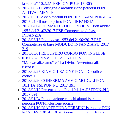
la scuola" 10.2.2A-FSEPON-PU-2017-365
2018/06/21 Consegna e archiviazione percorsi PON
ATTIVA...MENTE
2018/05/11 Avvio moduli PON 10.2.1A-FSEPON-PU-
2017-219 Il nostro primo PON - INFANZIA
2018/04/04 DOMANDA DI ISCRIZIONE Pon avviso
1953 del 21/02/2017 FSE Competenze di base
INFANZIA
2018/03/13 Pon avviso 1953 del 21/02/2017 FSE
Competenze di base MODULO INFANZIA PU-2017-
219
2018/03/01 RECUPERO CORSO PON INGLESE
018/02/28 RINVIO LEZIONE PON
"Mate..realizziamo" e "La Divina Avventura alla
riscossa"
2018/02/27 RINVIO LEZIONE PON "Di codice in
codice 1"
2018/02/20 CONFERMA AVVIO MODULI PON
10.1.1A-FSEPON-PU-2017-391
2018/02/12 Presentazione Pon 10.1.1A-FSEPON-PU-
2017-391
2018/01/24 Pubblicazione elenchi alunni iscritti ai
percorsi PON/Inclusione sociale
2018/01/10 RIAPERTURA TERMINI Iscrizione PON
PON - FSE-2014 – 2020 Avviso pubblico n. 10862