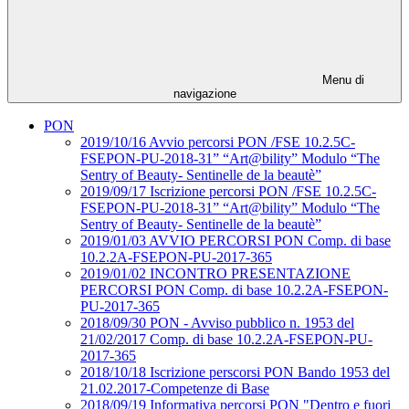
Menu di
navigazione
PON
2019/10/16 Avvio percorsi PON /FSE 10.2.5C-
FSEPON-PU-2018-31” “Art@bility” Modulo “The
Sentry of Beauty- Sentinelle de la beautè”
2019/09/17 Iscrizione percorsi PON /FSE 10.2.5C-
FSEPON-PU-2018-31” “Art@bility” Modulo “The
Sentry of Beauty- Sentinelle de la beautè”
2019/01/03 AVVIO PERCORSI PON Comp. di base
10.2.2A-FSEPON-PU-2017-365
2019/01/02 INCONTRO PRESENTAZIONE
PERCORSI PON Comp. di base 10.2.2A-FSEPON-
PU-2017-365
2018/09/30 PON - Avviso pubblico n. 1953 del
21/02/2017 Comp. di base 10.2.2A-FSEPON-PU-
2017-365
2018/10/18 Iscrizione perscorsi PON Bando 1953 del
21.02.2017-Competenze di Base
2018/09/19 Informativa percorsi PON "Dentro e fuori