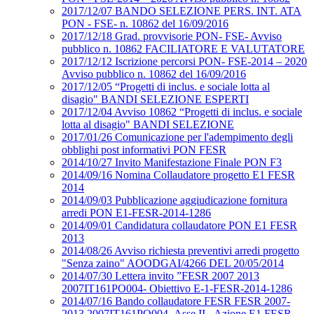
2017/12/07 BANDO SELEZIONE PERS. INT. ATA
PON - FSE- n. 10862 del 16/09/2016
2017/12/18 Grad. provvisorie PON- FSE- Avviso
pubblico n. 10862 FACILIATORE E VALUTATORE
2017/12/12 Iscrizione percorsi PON- FSE-2014 – 2020
Avviso pubblico n. 10862 del 16/09/2016
2017/12/05 “Progetti di inclus. e sociale lotta al
disagio" BANDI SELEZIONE ESPERTI
2017/12/04 Avviso 10862 “Progetti di inclus. e sociale
lotta al disagio" BANDI SELEZIONE
2017/01/26 Comunicazione per l'adempimento degli
obblighi post informativi PON FESR
2014/10/27 Invito Manifestazione Finale PON F3
2014/09/16 Nomina Collaudatore progetto E1 FESR
2014
2014/09/03 Pubblicazione aggiudicazione fornitura
arredi PON E1-FESR-2014-1286
2014/09/01 Candidatura collaudatore PON E1 FESR
2013
2014/08/26 Avviso richiesta preventivi arredi progetto
"Senza zaino" AOODGAI/4266 DEL 20/05/2014
2014/07/30 Lettera invito ”FESR 2007 2013
2007IT161PO004- Obiettivo E-1-FESR-2014-1286
2014/07/16 Bando collaudatore FESR FESR 2007-
2013 2007IT161PO004- Asse II - Azione E1 FESR