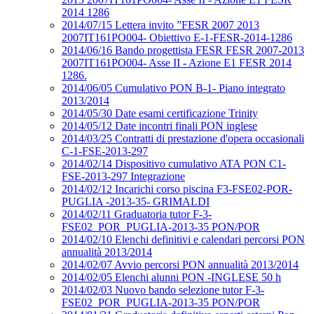
2014 1286
2014/07/15 Lettera invito ”FESR 2007 2013
2007IT161PO004- Obiettivo E-1-FESR-2014-1286
2014/06/16 Bando progettista FESR FESR 2007-2013
2007IT161PO004- Asse II - Azione E1 FESR 2014
1286.
2014/06/05 Cumulativo PON B-1- Piano integrato
2013/2014
2014/05/30 Date esami certificazione Trinity
2014/05/12 Date incontri finali PON inglese
2014/03/25 Contratti di prestazione d'opera occasionali
C-1-FSE-2013-297
2014/02/14 Dispositivo cumulativo ATA PON C1-
FSE-2013-297 Integrazione
2014/02/12 Incarichi corso piscina F3-FSE02-POR-
PUGLIA -2013-35- GRIMALDI
2014/02/11 Graduatoria tutor F-3-
FSE02_POR_PUGLIA-2013-35 PON/POR
2014/02/10 Elenchi definitivi e calendari percorsi PON
annualità 2013/2014
2014/02/07 Avvio percorsi PON annualità 2013/2014
2014/02/05 Elenchi alunni PON -INGLESE 50 h
2014/02/03 Nuovo bando selezione tutor F-3-
FSE02_POR_PUGLIA-2013-35 PON/POR