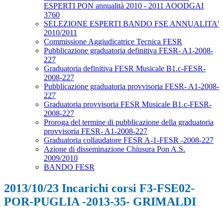
ESPERTI PON annualità 2010 - 2011 AOODGAI
3760
SELEZIONE ESPERTI BANDO FSE ANNUALITA'
2010/2011
Commissione Aggiudicatrice Tecnica FESR
Pubblicazione graduatoria definitiva FESR- A1-2008-
227
Graduatoria definitiva FESR Musicale B1.c-FESR-
2008-227
Pubblicazione graduatoria provvisoria FESR- A1-2008-
227
Graduatoria provvisoria FESR Musicale B1.c-FESR-
2008-227
Proroga del termine di pubblicazione della graduatoria
provvisoria FESR- A1-2008-227
Graduatoria collaudatore FESR A-1-FESR -2008-227
Azione di disseminazione Chiusura Pon A.S.
2009/2010
BANDO FESR
2013/10/23 Incarichi corsi F3-FSE02-
POR-PUGLIA -2013-35- GRIMALDI