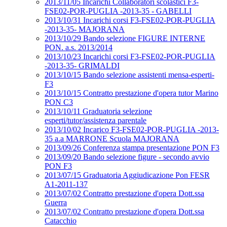
2013/11/05 Incarichi Collaboratori scolastici F3-
FSE02-POR-PUGLIA -2013-35 - GABELLI
2013/10/31 Incarichi corsi F3-FSE02-POR-PUGLIA
-2013-35- MAJORANA
2013/10/29 Bando selezione FIGURE INTERNE
PON. a.s. 2013/2014
2013/10/23 Incarichi corsi F3-FSE02-POR-PUGLIA
-2013-35- GRIMALDI
2013/10/15 Bando selezione assistenti mensa-esperti-
F3
2013/10/15 Contratto prestazione d'opera tutor Marino
PON C3
2013/10/11 Graduatoria selezione
esperti/tutor/assistenza parentale
2013/10/02 Incarico F3-FSE02-POR-PUGLIA -2013-
35 a.a MARRONE Scuola MAJORANA
2013/09/26 Conferenza stampa presentazione PON F3
2013/09/20 Bando selezione figure - secondo avvio
PON F3
2013/07/15 Graduatoria Aggiudicazione Pon FESR
A1-2011-137
2013/07/02 Contratto prestazione d'opera Dott.ssa
Guerra
2013/07/02 Contratto prestazione d'opera Dott.ssa
Catacchio