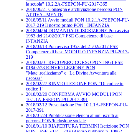
la scuola" 10.2.2A-FSEPON-PU-2017-365
2018/06/21 Consegna e archiviazione percorsi PON
ATTIVA...MENTE
2018/05/11 Avvio moduli PON 10.2.1A-FSEPON-PU-
2017-219 Il nostro primo PON - INFANZIA
2018/04/04 DOMANDA DI ISCRIZIONE Pon avviso
1953 del 21/02/2017 FSE Competenze di base
INFANZIA
2018/03/13 Pon avviso 1953 del 21/02/2017 FSE
Competenze di base MODULO INFANZIA PU-2017-
219
2018/03/01 RECUPERO CORSO PON INGLESE
018/02/28 RINVIO LEZIONE PON
"Mate..realizziamo" e "La Divina Avventura alla
riscossa"
2018/02/27 RINVIO LEZIONE PON "Di codice in
codice 1"
2018/02/20 CONFERMA AVVIO MODULI PON
10.1.1A-FSEPON-PU-2017-391
2018/02/12 Presentazione Pon 10.1.1A-FSEPON-PU-
2017-391
2018/01/24 Pubblicazione elenchi alunni iscritti ai
percorsi PON/Inclusione sociale
2018/01/10 RIAPERTURA TERMINI Iscrizione PON
PON - FSE-2014 – 2020 Avviso pubblico n. 10862