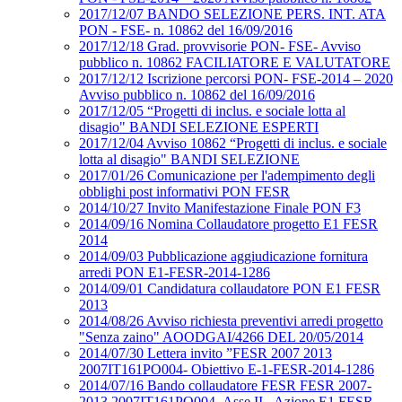
2017/12/07 BANDO SELEZIONE PERS. INT. ATA
PON - FSE- n. 10862 del 16/09/2016
2017/12/18 Grad. provvisorie PON- FSE- Avviso
pubblico n. 10862 FACILIATORE E VALUTATORE
2017/12/12 Iscrizione percorsi PON- FSE-2014 – 2020
Avviso pubblico n. 10862 del 16/09/2016
2017/12/05 “Progetti di inclus. e sociale lotta al
disagio" BANDI SELEZIONE ESPERTI
2017/12/04 Avviso 10862 “Progetti di inclus. e sociale
lotta al disagio" BANDI SELEZIONE
2017/01/26 Comunicazione per l'adempimento degli
obblighi post informativi PON FESR
2014/10/27 Invito Manifestazione Finale PON F3
2014/09/16 Nomina Collaudatore progetto E1 FESR
2014
2014/09/03 Pubblicazione aggiudicazione fornitura
arredi PON E1-FESR-2014-1286
2014/09/01 Candidatura collaudatore PON E1 FESR
2013
2014/08/26 Avviso richiesta preventivi arredi progetto
"Senza zaino" AOODGAI/4266 DEL 20/05/2014
2014/07/30 Lettera invito ”FESR 2007 2013
2007IT161PO004- Obiettivo E-1-FESR-2014-1286
2014/07/16 Bando collaudatore FESR FESR 2007-
2013 2007IT161PO004- Asse II - Azione E1 FESR