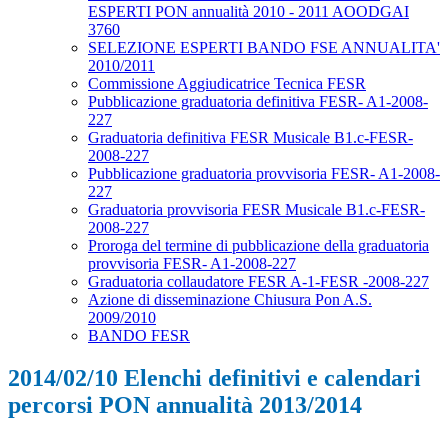
ESPERTI PON annualità 2010 - 2011 AOODGAI
3760
SELEZIONE ESPERTI BANDO FSE ANNUALITA'
2010/2011
Commissione Aggiudicatrice Tecnica FESR
Pubblicazione graduatoria definitiva FESR- A1-2008-
227
Graduatoria definitiva FESR Musicale B1.c-FESR-
2008-227
Pubblicazione graduatoria provvisoria FESR- A1-2008-
227
Graduatoria provvisoria FESR Musicale B1.c-FESR-
2008-227
Proroga del termine di pubblicazione della graduatoria
provvisoria FESR- A1-2008-227
Graduatoria collaudatore FESR A-1-FESR -2008-227
Azione di disseminazione Chiusura Pon A.S.
2009/2010
BANDO FESR
2014/02/10 Elenchi definitivi e calendari
percorsi PON annualità 2013/2014