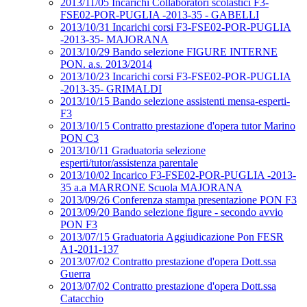
2013/11/05 Incarichi Collaboratori scolastici F3-
FSE02-POR-PUGLIA -2013-35 - GABELLI
2013/10/31 Incarichi corsi F3-FSE02-POR-PUGLIA
-2013-35- MAJORANA
2013/10/29 Bando selezione FIGURE INTERNE
PON. a.s. 2013/2014
2013/10/23 Incarichi corsi F3-FSE02-POR-PUGLIA
-2013-35- GRIMALDI
2013/10/15 Bando selezione assistenti mensa-esperti-
F3
2013/10/15 Contratto prestazione d'opera tutor Marino
PON C3
2013/10/11 Graduatoria selezione
esperti/tutor/assistenza parentale
2013/10/02 Incarico F3-FSE02-POR-PUGLIA -2013-
35 a.a MARRONE Scuola MAJORANA
2013/09/26 Conferenza stampa presentazione PON F3
2013/09/20 Bando selezione figure - secondo avvio
PON F3
2013/07/15 Graduatoria Aggiudicazione Pon FESR
A1-2011-137
2013/07/02 Contratto prestazione d'opera Dott.ssa
Guerra
2013/07/02 Contratto prestazione d'opera Dott.ssa
Catacchio