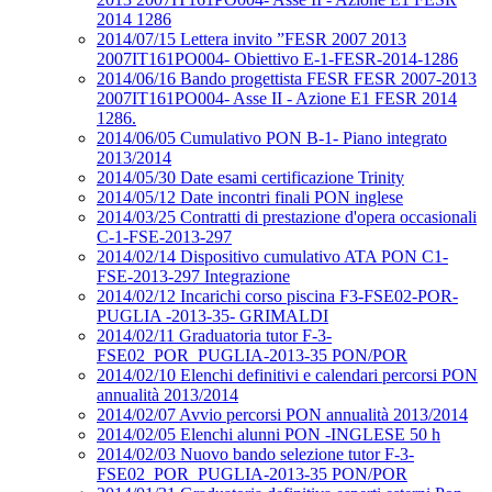
2014 1286
2014/07/15 Lettera invito ”FESR 2007 2013
2007IT161PO004- Obiettivo E-1-FESR-2014-1286
2014/06/16 Bando progettista FESR FESR 2007-2013
2007IT161PO004- Asse II - Azione E1 FESR 2014
1286.
2014/06/05 Cumulativo PON B-1- Piano integrato
2013/2014
2014/05/30 Date esami certificazione Trinity
2014/05/12 Date incontri finali PON inglese
2014/03/25 Contratti di prestazione d'opera occasionali
C-1-FSE-2013-297
2014/02/14 Dispositivo cumulativo ATA PON C1-
FSE-2013-297 Integrazione
2014/02/12 Incarichi corso piscina F3-FSE02-POR-
PUGLIA -2013-35- GRIMALDI
2014/02/11 Graduatoria tutor F-3-
FSE02_POR_PUGLIA-2013-35 PON/POR
2014/02/10 Elenchi definitivi e calendari percorsi PON
annualità 2013/2014
2014/02/07 Avvio percorsi PON annualità 2013/2014
2014/02/05 Elenchi alunni PON -INGLESE 50 h
2014/02/03 Nuovo bando selezione tutor F-3-
FSE02_POR_PUGLIA-2013-35 PON/POR