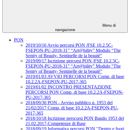
Menu di
navigazione
PON
2019/10/16 Avvio percorsi PON /FSE 10.2.5C-
FSEPON-PU-2018-31” “Art@bility” Modulo “The
Sentry of Beauty- Sentinelle de la beautè”
2019/09/17 Iscrizione percorsi PON /FSE 10.2.5C-
FSEPON-PU-2018-31” “Art@bility” Modulo “The
Sentry of Beauty- Sentinelle de la beautè”
2019/01/03 AVVIO PERCORSI PON Comp. di base
10.2.2A-FSEPON-PU-2017-365
2019/01/02 INCONTRO PRESENTAZIONE
PERCORSI PON Comp. di base 10.2.2A-FSEPON-
PU-2017-365
2018/09/30 PON - Avviso pubblico n. 1953 del
21/02/2017 Comp. di base 10.2.2A-FSEPON-PU-
2017-365
2018/10/18 Iscrizione perscorsi PON Bando 1953 del
21.02.2017-Competenze di Base
2018/09/19 Informativa percorsi PON "Dentro e fuori