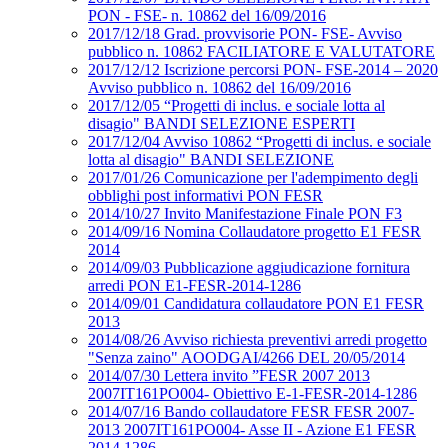
PON - FSE- n. 10862 del 16/09/2016
2017/12/18 Grad. provvisorie PON- FSE- Avviso
pubblico n. 10862 FACILIATORE E VALUTATORE
2017/12/12 Iscrizione percorsi PON- FSE-2014 – 2020
Avviso pubblico n. 10862 del 16/09/2016
2017/12/05 “Progetti di inclus. e sociale lotta al
disagio" BANDI SELEZIONE ESPERTI
2017/12/04 Avviso 10862 “Progetti di inclus. e sociale
lotta al disagio" BANDI SELEZIONE
2017/01/26 Comunicazione per l'adempimento degli
obblighi post informativi PON FESR
2014/10/27 Invito Manifestazione Finale PON F3
2014/09/16 Nomina Collaudatore progetto E1 FESR
2014
2014/09/03 Pubblicazione aggiudicazione fornitura
arredi PON E1-FESR-2014-1286
2014/09/01 Candidatura collaudatore PON E1 FESR
2013
2014/08/26 Avviso richiesta preventivi arredi progetto
"Senza zaino" AOODGAI/4266 DEL 20/05/2014
2014/07/30 Lettera invito ”FESR 2007 2013
2007IT161PO004- Obiettivo E-1-FESR-2014-1286
2014/07/16 Bando collaudatore FESR FESR 2007-
2013 2007IT161PO004- Asse II - Azione E1 FESR
2014 1286