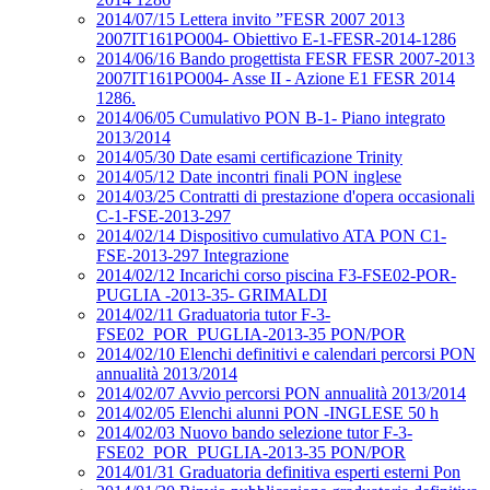
2014/07/15 Lettera invito ”FESR 2007 2013
2007IT161PO004- Obiettivo E-1-FESR-2014-1286
2014/06/16 Bando progettista FESR FESR 2007-2013
2007IT161PO004- Asse II - Azione E1 FESR 2014
1286.
2014/06/05 Cumulativo PON B-1- Piano integrato
2013/2014
2014/05/30 Date esami certificazione Trinity
2014/05/12 Date incontri finali PON inglese
2014/03/25 Contratti di prestazione d'opera occasionali
C-1-FSE-2013-297
2014/02/14 Dispositivo cumulativo ATA PON C1-
FSE-2013-297 Integrazione
2014/02/12 Incarichi corso piscina F3-FSE02-POR-
PUGLIA -2013-35- GRIMALDI
2014/02/11 Graduatoria tutor F-3-
FSE02_POR_PUGLIA-2013-35 PON/POR
2014/02/10 Elenchi definitivi e calendari percorsi PON
annualità 2013/2014
2014/02/07 Avvio percorsi PON annualità 2013/2014
2014/02/05 Elenchi alunni PON -INGLESE 50 h
2014/02/03 Nuovo bando selezione tutor F-3-
FSE02_POR_PUGLIA-2013-35 PON/POR
2014/01/31 Graduatoria definitiva esperti esterni Pon