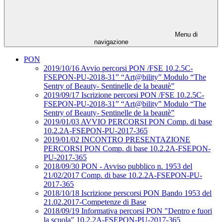
Menu di
navigazione
PON
2019/10/16 Avvio percorsi PON /FSE 10.2.5C-
FSEPON-PU-2018-31” “Art@bility” Modulo “The
Sentry of Beauty- Sentinelle de la beautè”
2019/09/17 Iscrizione percorsi PON /FSE 10.2.5C-
FSEPON-PU-2018-31” “Art@bility” Modulo “The
Sentry of Beauty- Sentinelle de la beautè”
2019/01/03 AVVIO PERCORSI PON Comp. di base
10.2.2A-FSEPON-PU-2017-365
2019/01/02 INCONTRO PRESENTAZIONE
PERCORSI PON Comp. di base 10.2.2A-FSEPON-
PU-2017-365
2018/09/30 PON - Avviso pubblico n. 1953 del
21/02/2017 Comp. di base 10.2.2A-FSEPON-PU-
2017-365
2018/10/18 Iscrizione perscorsi PON Bando 1953 del
21.02.2017-Competenze di Base
2018/09/19 Informativa percorsi PON "Dentro e fuori
la scuola" 10.2.2A-FSEPON-PU-2017-365