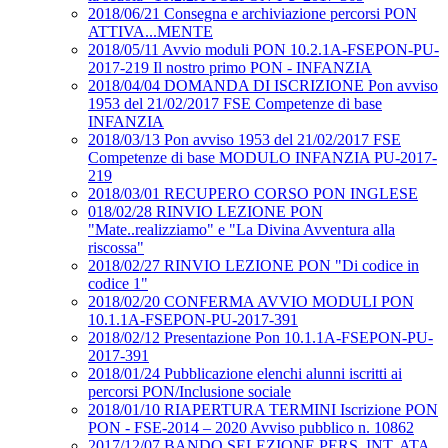
2018/06/21 Consegna e archiviazione percorsi PON
ATTIVA...MENTE
2018/05/11 Avvio moduli PON 10.2.1A-FSEPON-PU-
2017-219 Il nostro primo PON - INFANZIA
2018/04/04 DOMANDA DI ISCRIZIONE Pon avviso
1953 del 21/02/2017 FSE Competenze di base
INFANZIA
2018/03/13 Pon avviso 1953 del 21/02/2017 FSE
Competenze di base MODULO INFANZIA PU-2017-
219
2018/03/01 RECUPERO CORSO PON INGLESE
018/02/28 RINVIO LEZIONE PON
"Mate..realizziamo" e "La Divina Avventura alla
riscossa"
2018/02/27 RINVIO LEZIONE PON "Di codice in
codice 1"
2018/02/20 CONFERMA AVVIO MODULI PON
10.1.1A-FSEPON-PU-2017-391
2018/02/12 Presentazione Pon 10.1.1A-FSEPON-PU-
2017-391
2018/01/24 Pubblicazione elenchi alunni iscritti ai
percorsi PON/Inclusione sociale
2018/01/10 RIAPERTURA TERMINI Iscrizione PON
PON - FSE-2014 – 2020 Avviso pubblico n. 10862
2017/12/07 BANDO SELEZIONE PERS. INT. ATA