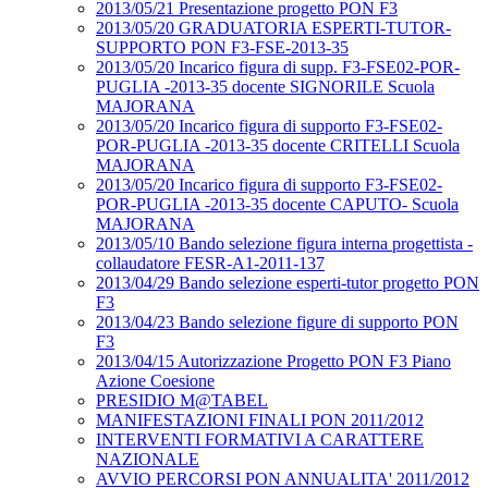
2013/05/21 Presentazione progetto PON F3
2013/05/20 GRADUATORIA ESPERTI-TUTOR-
SUPPORTO PON F3-FSE-2013-35
2013/05/20 Incarico figura di supp. F3-FSE02-POR-
PUGLIA -2013-35 docente SIGNORILE Scuola
MAJORANA
2013/05/20 Incarico figura di supporto F3-FSE02-
POR-PUGLIA -2013-35 docente CRITELLI Scuola
MAJORANA
2013/05/20 Incarico figura di supporto F3-FSE02-
POR-PUGLIA -2013-35 docente CAPUTO- Scuola
MAJORANA
2013/05/10 Bando selezione figura interna progettista -
collaudatore FESR-A1-2011-137
2013/04/29 Bando selezione esperti-tutor progetto PON
F3
2013/04/23 Bando selezione figure di supporto PON
F3
2013/04/15 Autorizzazione Progetto PON F3 Piano
Azione Coesione
PRESIDIO M@TABEL
MANIFESTAZIONI FINALI PON 2011/2012
INTERVENTI FORMATIVI A CARATTERE
NAZIONALE
AVVIO PERCORSI PON ANNUALITA' 2011/2012