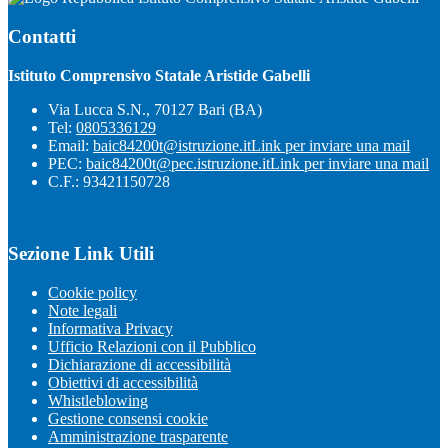
Contatti
Istituto Comprensivo Statale Aristide Gabelli
Via Lucca S.N., 70127 Bari (BA)
Tel:
0805336129
Email:
baic84200t@istruzione.it
Link per inviare una mail
PEC:
baic84200t@pec.istruzione.it
Link per inviare una mail
C.F.: 93421150728
Sezione Link Utili
Cookie policy
Note legali
Informativa Privacy
Ufficio Relazioni con il Pubblico
Dichiarazione di accessibilità
Obiettivi di accessibilità
Whistleblowing
Gestione consensi cookie
Amministrazione trasparente