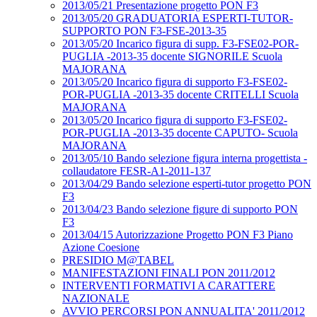
2013/05/21 Presentazione progetto PON F3
2013/05/20 GRADUATORIA ESPERTI-TUTOR-
SUPPORTO PON F3-FSE-2013-35
2013/05/20 Incarico figura di supp. F3-FSE02-POR-
PUGLIA -2013-35 docente SIGNORILE Scuola
MAJORANA
2013/05/20 Incarico figura di supporto F3-FSE02-
POR-PUGLIA -2013-35 docente CRITELLI Scuola
MAJORANA
2013/05/20 Incarico figura di supporto F3-FSE02-
POR-PUGLIA -2013-35 docente CAPUTO- Scuola
MAJORANA
2013/05/10 Bando selezione figura interna progettista -
collaudatore FESR-A1-2011-137
2013/04/29 Bando selezione esperti-tutor progetto PON
F3
2013/04/23 Bando selezione figure di supporto PON
F3
2013/04/15 Autorizzazione Progetto PON F3 Piano
Azione Coesione
PRESIDIO M@TABEL
MANIFESTAZIONI FINALI PON 2011/2012
INTERVENTI FORMATIVI A CARATTERE
NAZIONALE
AVVIO PERCORSI PON ANNUALITA' 2011/2012