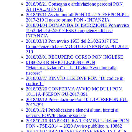
2018/06/21 Consegna e archiviazione percorsi PON
ATTIVA...MENTE
2018/05/11 Avvio moduli PON 10.2.1A-FSEPON-PU-
2017-219 Il nostro primo PON - INFANZIA
2018/04/04 DOMANDA DI ISCRIZIONE Pon avviso
1953 del 21/02/2017 FSE Competenze di base
INFANZIA
2018/03/13 Pon avviso 1953 del 21/02/2017 FSE
Competenze di base MODULO INFANZIA PU-2017-
219
2018/03/01 RECUPERO CORSO PON INGLESE
018/02/28 RINVIO LEZIONE PON
"Mate..realizziamo" e "La Divina Avventura alla
riscossa"
2018/02/27 RINVIO LEZIONE PON "Di codice in
codice 1"
2018/02/20 CONFERMA AVVIO MODULI PON
10.1.1A-FSEPON-PU-2017-391
2018/02/12 Presentazione Pon 10.1.1A-FSEPON-PU-
2017-391
2018/01/24 Pubblicazione elenchi alunni iscritti ai
percorsi PON/Inclusione sociale
2018/01/10 RIAPERTURA TERMINI Iscrizione PON
PON - FSE-2014 – 2020 Avviso pubblico n. 10862
2017/12/07 BANDO SELEZIONE PERS. INT. ATA