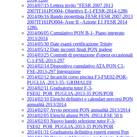
2014/07/15 Lettera invito ”FESR 2007 2013
2007IT161PO004- Obiettivo E-1-FESR-2014-1286
2014/06/16 Bando progettista FESR FESR 2007-2013
2007IT161PO004- Asse II - Azione E1 FESR 2014
1286.
2014/06/05 Cumulativo PON B-1- Piano integrato
2013/2014
2014/05/30 Date esami certificazione Trinity
2014/05/12 Date incontri finali PON inglese
2014/03/25 Contratti di prestazione d'opera occasionali
C-1-FSE-2013-297
2014/02/14 Dispositivo cumulativo ATA PON C1-
FSE-2013-297 Integrazione
2014/02/12 Incarichi corso piscina F3-FSE02-POR-
PUGLIA -2013-35- GRIMALDI
2014/02/11 Graduatoria tutor F-3-
FSE02_POR_PUGLIA-2013-35 PON/POR
2014/02/10 Elenchi definitivi e calendari percorsi PON
annualità 2013/2014
2014/02/07 Avvio percorsi PON annualità 2013/2014
2014/02/05 Elenchi alunni PON -INGLESE 50 h
2014/02/03 Nuovo bando selezione tutor F-3-
FSE02_POR_PUGLIA-2013-35 PON/POR
2014/01/31 Graduatoria definitiva esperti esterni Pon