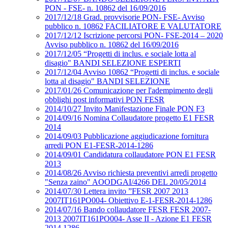
PON - FSE- n. 10862 del 16/09/2016
2017/12/18 Grad. provvisorie PON- FSE- Avviso
pubblico n. 10862 FACILIATORE E VALUTATORE
2017/12/12 Iscrizione percorsi PON- FSE-2014 – 2020
Avviso pubblico n. 10862 del 16/09/2016
2017/12/05 “Progetti di inclus. e sociale lotta al
disagio" BANDI SELEZIONE ESPERTI
2017/12/04 Avviso 10862 “Progetti di inclus. e sociale
lotta al disagio" BANDI SELEZIONE
2017/01/26 Comunicazione per l'adempimento degli
obblighi post informativi PON FESR
2014/10/27 Invito Manifestazione Finale PON F3
2014/09/16 Nomina Collaudatore progetto E1 FESR
2014
2014/09/03 Pubblicazione aggiudicazione fornitura
arredi PON E1-FESR-2014-1286
2014/09/01 Candidatura collaudatore PON E1 FESR
2013
2014/08/26 Avviso richiesta preventivi arredi progetto
"Senza zaino" AOODGAI/4266 DEL 20/05/2014
2014/07/30 Lettera invito ”FESR 2007 2013
2007IT161PO004- Obiettivo E-1-FESR-2014-1286
2014/07/16 Bando collaudatore FESR FESR 2007-
2013 2007IT161PO004- Asse II - Azione E1 FESR
2014 1286