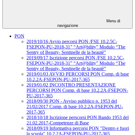
Menu di
navigazione
PON
2019/10/16 Avvio percorsi PON /FSE 10.2.5C-
FSEPON-PU-2018-31” “Art@bility” Modulo “The
Sentry of Beauty- Sentinelle de la beautè”
2019/09/17 Iscrizione percorsi PON /FSE 10.2.5C-
FSEPON-PU-2018-31” “Art@bility” Modulo “The
Sentry of Beauty- Sentinelle de la beautè”
2019/01/03 AVVIO PERCORSI PON Comp. di base
10.2.2A-FSEPON-PU-2017-365
2019/01/02 INCONTRO PRESENTAZIONE
PERCORSI PON Comp. di base 10.2.2A-FSEPON-
PU-2017-365
2018/09/30 PON - Avviso pubblico n. 1953 del
21/02/2017 Comp. di base 10.2.2A-FSEPON-PU-
2017-365
2018/10/18 Iscrizione perscorsi PON Bando 1953 del
21.02.2017-Competenze di Base
2018/09/19 Informativa percorsi PON "Dentro e fuori
la scuola" 10.2.2A-FSEPON-PU-2017-365