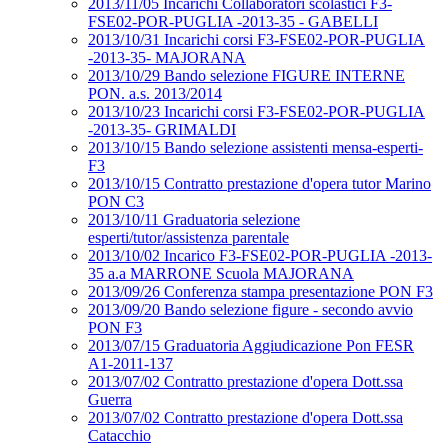
2013/11/05 Incarichi Collaboratori scolastici F3-
FSE02-POR-PUGLIA -2013-35 - GABELLI
2013/10/31 Incarichi corsi F3-FSE02-POR-PUGLIA
-2013-35- MAJORANA
2013/10/29 Bando selezione FIGURE INTERNE
PON. a.s. 2013/2014
2013/10/23 Incarichi corsi F3-FSE02-POR-PUGLIA
-2013-35- GRIMALDI
2013/10/15 Bando selezione assistenti mensa-esperti-
F3
2013/10/15 Contratto prestazione d'opera tutor Marino
PON C3
2013/10/11 Graduatoria selezione
esperti/tutor/assistenza parentale
2013/10/02 Incarico F3-FSE02-POR-PUGLIA -2013-
35 a.a MARRONE Scuola MAJORANA
2013/09/26 Conferenza stampa presentazione PON F3
2013/09/20 Bando selezione figure - secondo avvio
PON F3
2013/07/15 Graduatoria Aggiudicazione Pon FESR
A1-2011-137
2013/07/02 Contratto prestazione d'opera Dott.ssa
Guerra
2013/07/02 Contratto prestazione d'opera Dott.ssa
Catacchio