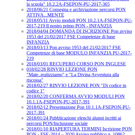
la scuola" 10.2.2A-FSEPON-PU-2017-365
2018/06/21 Consegna e archiviazione percorsi PON
ATTIVA...MENTE
2018/05/11 Avvio moduli PON 10.2.1A-FSEPON-PU-
2017-219 Il nostro primo PON - INFANZIA
2018/04/04 DOMANDA DI ISCRIZIONE Pon avviso
1953 del 21/02/2017 FSE Competenze di base
INFANZIA
2018/03/13 Pon avviso 1953 del 21/02/2017 FSE
Competenze di base MODULO INFANZIA PU-2017-
219
2018/03/01 RECUPERO CORSO PON INGLESE
018/02/28 RINVIO LEZIONE PON
"Mate..realizziamo" e "La Divina Avventura alla
riscossa"
2018/02/27 RINVIO LEZIONE PON "Di codice in
codice 1"
2018/02/20 CONFERMA AVVIO MODULI PON
10.1.1A-FSEPON-PU-2017-391
2018/02/12 Presentazione Pon 10.1.1A-FSEPON-PU-
2017-391
2018/01/24 Pubblicazione elenchi alunni iscritti ai
percorsi PON/Inclusione sociale
2018/01/10 RIAPERTURA TERMINI Iscrizione PON
PON - FSE-2014 – 2020 Avviso pubblico n. 10862