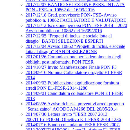
2017/12/07 BANDO SELEZIONE PERS. INT. ATA
PON - FSE- n. 10862 del 16/09/2016
2017/12/18 Grad. provvisorie PON- FSE- Avviso
pubblico n. 10862 FACILIATORE E VALUTATORE
2017/12/12 Iscrizione percorsi PON- FSE-2014 – 2020
Avviso pubblico n. 10862 del 16/09/2016
2017/12/05 “Progetti di inclus. e sociale lotta al
disagio" BANDI SELEZIONE ESPERTI
2017/12/04 Avviso 10862 “Progetti di inclus. e sociale
lotta al disagio" BANDI SELEZIONE
2017/01/26 Comunicazione per l'adempimento degli
obblighi post informativi PON FESR
2014/10/27 Invito Manifestazione Finale PON F3
2014/09/16 Nomina Collaudatore progetto E1 FESR
2014
2014/09/03 Pubblicazione aggiudicazione fornitura
arredi PON E1-FESR-2014-1286
2014/09/01 Candidatura collaudatore PON E1 FESR
2013
2014/08/26 Avviso richiesta preventivi arredi progetto
"Senza zaino" AOODGAI/4266 DEL 20/05/2014
2014/07/30 Lettera invito ”FESR 2007 2013
2007IT161PO004- Obiettivo E-1-FESR-2014-1286
2014/07/16 Bando collaudatore FESR FESR 2007-
2013 2007IT161PO004- Asse II - Azione E1 FESR