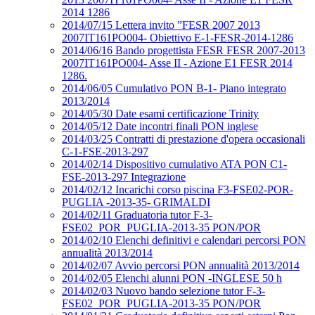
2014 1286
2014/07/15 Lettera invito ”FESR 2007 2013
2007IT161PO004- Obiettivo E-1-FESR-2014-1286
2014/06/16 Bando progettista FESR FESR 2007-2013
2007IT161PO004- Asse II - Azione E1 FESR 2014
1286.
2014/06/05 Cumulativo PON B-1- Piano integrato
2013/2014
2014/05/30 Date esami certificazione Trinity
2014/05/12 Date incontri finali PON inglese
2014/03/25 Contratti di prestazione d'opera occasionali
C-1-FSE-2013-297
2014/02/14 Dispositivo cumulativo ATA PON C1-
FSE-2013-297 Integrazione
2014/02/12 Incarichi corso piscina F3-FSE02-POR-
PUGLIA -2013-35- GRIMALDI
2014/02/11 Graduatoria tutor F-3-
FSE02_POR_PUGLIA-2013-35 PON/POR
2014/02/10 Elenchi definitivi e calendari percorsi PON
annualità 2013/2014
2014/02/07 Avvio percorsi PON annualità 2013/2014
2014/02/05 Elenchi alunni PON -INGLESE 50 h
2014/02/03 Nuovo bando selezione tutor F-3-
FSE02_POR_PUGLIA-2013-35 PON/POR