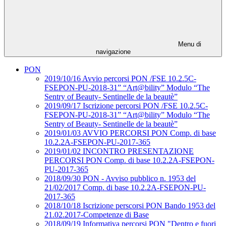
Menu di
navigazione
PON
2019/10/16 Avvio percorsi PON /FSE 10.2.5C-
FSEPON-PU-2018-31” “Art@bility” Modulo “The
Sentry of Beauty- Sentinelle de la beautè”
2019/09/17 Iscrizione percorsi PON /FSE 10.2.5C-
FSEPON-PU-2018-31” “Art@bility” Modulo “The
Sentry of Beauty- Sentinelle de la beautè”
2019/01/03 AVVIO PERCORSI PON Comp. di base
10.2.2A-FSEPON-PU-2017-365
2019/01/02 INCONTRO PRESENTAZIONE
PERCORSI PON Comp. di base 10.2.2A-FSEPON-
PU-2017-365
2018/09/30 PON - Avviso pubblico n. 1953 del
21/02/2017 Comp. di base 10.2.2A-FSEPON-PU-
2017-365
2018/10/18 Iscrizione perscorsi PON Bando 1953 del
21.02.2017-Competenze di Base
2018/09/19 Informativa percorsi PON "Dentro e fuori