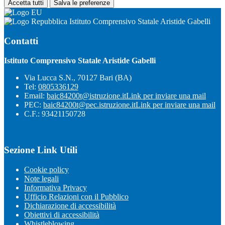
Accetta tutti
Salva le preferenze
Istituto Comprensivo Statale Aristide Gabelli
Contatti
Istituto Comprensivo Statale Aristide Gabelli
Via Lucca S.N., 70127 Bari (BA)
Tel:
0805336129
Email:
baic84200t@istruzione.it
Link per inviare una mail
PEC:
baic84200t@pec.istruzione.it
Link per inviare una mail
C.F.: 93421150728
Sezione Link Utili
Cookie policy
Note legali
Informativa Privacy
Ufficio Relazioni con il Pubblico
Dichiarazione di accessibilità
Obiettivi di accessibilità
Whistleblowing