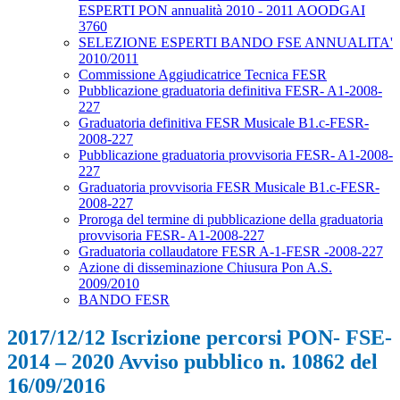
ESPERTI PON annualità 2010 - 2011 AOODGAI
3760
SELEZIONE ESPERTI BANDO FSE ANNUALITA'
2010/2011
Commissione Aggiudicatrice Tecnica FESR
Pubblicazione graduatoria definitiva FESR- A1-2008-
227
Graduatoria definitiva FESR Musicale B1.c-FESR-
2008-227
Pubblicazione graduatoria provvisoria FESR- A1-2008-
227
Graduatoria provvisoria FESR Musicale B1.c-FESR-
2008-227
Proroga del termine di pubblicazione della graduatoria
provvisoria FESR- A1-2008-227
Graduatoria collaudatore FESR A-1-FESR -2008-227
Azione di disseminazione Chiusura Pon A.S.
2009/2010
BANDO FESR
2017/12/12 Iscrizione percorsi PON- FSE-
2014 – 2020 Avviso pubblico n. 10862 del
16/09/2016