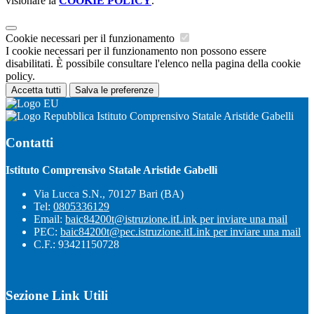
visionare la
COOKIE POLICY
.
Cookie necessari per il funzionamento
I cookie necessari per il funzionamento non possono essere
disabilitati. È possibile consultare l'elenco nella pagina della cookie
policy.
Accetta tutti
Salva le preferenze
Istituto Comprensivo Statale Aristide Gabelli
Contatti
Istituto Comprensivo Statale Aristide Gabelli
Via Lucca S.N., 70127 Bari (BA)
Tel:
0805336129
Email:
baic84200t@istruzione.it
Link per inviare una mail
PEC:
baic84200t@pec.istruzione.it
Link per inviare una mail
C.F.: 93421150728
Sezione Link Utili