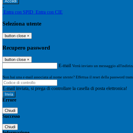
-
Entra con SPID
Entra con CIE
Seleziona utente
button close
×
Recupero password
button close
×
E-mail
Verrà inviato un messaggio all'indirizz
Non hai una e-mail associata al nome utente? Effettua il reset della password tram
E-mail inviata, si prega di controllare la casella di posta elettronica!
Errore
Chiudi
Successo
Chiudi
Informazione