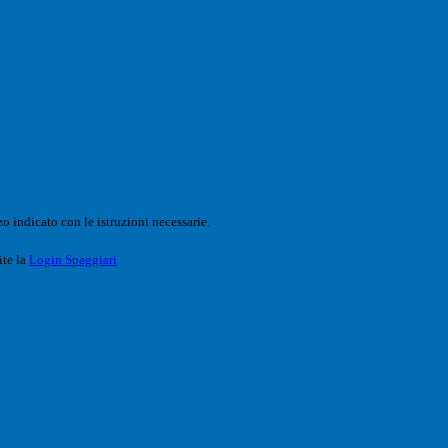
o indicato con le istruzioni necessarie.
ite la
Login Spaggiari