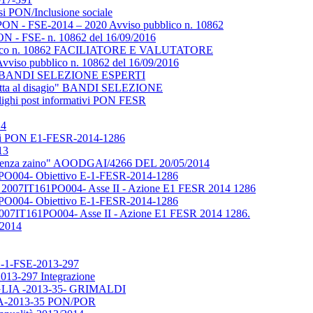
rsi PON/Inclusione sociale
 - FSE-2014 – 2020 Avviso pubblico n. 10862
- FSE- n. 10862 del 16/09/2016
ubblico n. 10862 FACILIATORE E VALUTATORE
vviso pubblico n. 10862 del 16/09/2016
isagio" BANDI SELEZIONE ESPERTI
e lotta al disagio" BANDI SELEZIONE
lighi post informativi PON FESR
14
redi PON E1-FESR-2014-1286
13
to "Senza zaino" AOODGAI/4266 DEL 20/05/2014
1PO004- Obiettivo E-1-FESR-2014-1286
 2007IT161PO004- Asse II - Azione E1 FESR 2014 1286
1PO004- Obiettivo E-1-FESR-2014-1286
007IT161PO004- Asse II - Azione E1 FESR 2014 1286.
/2014
i C-1-FSE-2013-297
013-297 Integrazione
PUGLIA -2013-35- GRIMALDI
IA-2013-35 PON/POR