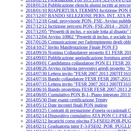
2018/01/24 Pubblicazione elenchi alunni iscritti ai perco
2018/01/10 RIAPERTURA TERMINI Iscrizione PON PON
2017/12/07 BANDO SELEZIONE PERS. INT. ATA PON 
2017/12/18 Grad. provvisorie PON- FSE- Avviso p
2017/12/12 Iscrizione percorsi PON- FSE-2014 – 2020 A
2017/12/05 “Progetti di inclus. e sociale lotta al d
2017/12/04 Avviso 10862 “Progetti di inclus. e social
2017/01/26 Comunicazione per l'adempimento degli obb
2014/10/27 Invito Manifestazione Finale PON F3
2014/09/16 Nomina Collaudatore progetto E1 FESR 20
2014/09/03 Pubblicazione aggiudicazione fornitura ar
2014/09/01 Candidatura collaudatore PON E1 FESR 20
2014/08/26 Avviso richiesta preventivi arredi proget
2014/07/30 Lettera invito ”FESR 2007 2013 2007IT16
2014/07/16 Bando collaudatore FESR FESR 2007-2013
2014/07/15 Lettera invito ”FESR 2007 2013 2007IT16
2014/06/16 Bando progettista FESR FESR 2007-2013 2
2014/06/05 Cumulativo PON B-1- Piano integrato 2013
2014/05/30 Date esami certificazione Trinity
2014/05/12 Date incontri finali PON inglese
2014/03/25 Contratti di prestazione d'opera occasional
2014/02/14 Dispositivo cumulativo ATA PON C1-FSE-2
2014/02/12 Incarichi corso piscina F3-FSE02-POR-
2014/02/11 Graduatoria tutor F-3-FSE02_POR_PUGL