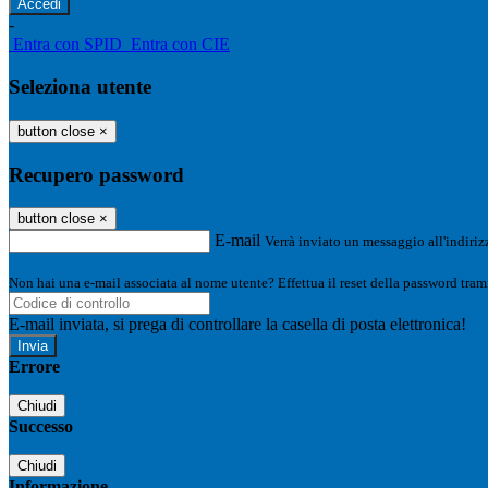
-
Entra con SPID
Entra con CIE
Seleziona utente
button close
×
Recupero password
button close
×
E-mail
Verrà inviato un messaggio all'indirizz
Non hai una e-mail associata al nome utente? Effettua il reset della password tram
E-mail inviata, si prega di controllare la casella di posta elettronica!
Errore
Chiudi
Successo
Chiudi
Informazione