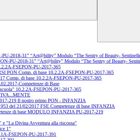
U-2018-31” “Art@bility” Modulo “The Sentry of Beauty- Sentinelle 
ON-PU-2018-31” “Art@bility” Modulo “The Sentry of Beauty- Sentine
0.2.2A-FSEPON-PU-2017-365
PON Comp. di base 10.2.2A-FSEPON-PU-2017-365
/2017 Comp. di base 10.2.2A-FSEPON-PU-2017-365
1.02.2017-Competenze di Base
 la scuola" 10.2.2A-FSEPON-PU-2017-365
ATTIVA...MENTE
17-219 Il nostro primo PON - INFANZIA
53 del 21/02/2017 FSE Competenze di base INFANZIA
mpetenze di base MODULO INFANZIA PU-2017-219
"La Divina Avventura alla riscossa"
ce 1"
1A-FSEPON-PU-2017-391
017-391