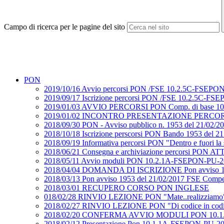
Campo di ricerca per le pagine del sito
PON
2019/10/16 Avvio percorsi PON /FSE 10.2.5C-FSEPON-P
2019/09/17 Iscrizione percorsi PON /FSE 10.2.5C-FSEP
2019/01/03 AVVIO PERCORSI PON Comp. di base 1
2019/01/02 INCONTRO PRESENTAZIONE PERCORSI 
2018/09/30 PON - Avviso pubblico n. 1953 del 21/02
2018/10/18 Iscrizione perscorsi PON Bando 1953 del 2
2018/09/19 Informativa percorsi PON "Dentro e fuori
2018/06/21 Consegna e archiviazione percorsi PON 
2018/05/11 Avvio moduli PON 10.2.1A-FSEPON-PU-20
2018/04/04 DOMANDA DI ISCRIZIONE Pon avviso 19
2018/03/13 Pon avviso 1953 del 21/02/2017 FSE Co
2018/03/01 RECUPERO CORSO PON INGLESE
018/02/28 RINVIO LEZIONE PON "Mate..realizziamo" e 
2018/02/27 RINVIO LEZIONE PON "Di codice in codi
2018/02/20 CONFERMA AVVIO MODULI PON 10.1.
2018/02/12 Presentazione Pon 10.1.1A-FSEPON-PU-2