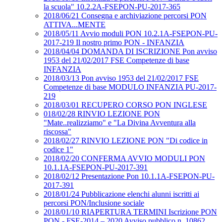
la scuola" 10.2.2A-FSEPON-PU-2017-365
2018/06/21 Consegna e archiviazione percorsi PON
ATTIVA...MENTE
2018/05/11 Avvio moduli PON 10.2.1A-FSEPON-PU-
2017-219 Il nostro primo PON - INFANZIA
2018/04/04 DOMANDA DI ISCRIZIONE Pon avviso
1953 del 21/02/2017 FSE Competenze di base
INFANZIA
2018/03/13 Pon avviso 1953 del 21/02/2017 FSE
Competenze di base MODULO INFANZIA PU-2017-
219
2018/03/01 RECUPERO CORSO PON INGLESE
018/02/28 RINVIO LEZIONE PON
"Mate..realizziamo" e "La Divina Avventura alla
riscossa"
2018/02/27 RINVIO LEZIONE PON "Di codice in
codice 1"
2018/02/20 CONFERMA AVVIO MODULI PON
10.1.1A-FSEPON-PU-2017-391
2018/02/12 Presentazione Pon 10.1.1A-FSEPON-PU-
2017-391
2018/01/24 Pubblicazione elenchi alunni iscritti ai
percorsi PON/Inclusione sociale
2018/01/10 RIAPERTURA TERMINI Iscrizione PON
PON - FSE-2014 – 2020 Avviso pubblico n. 10862