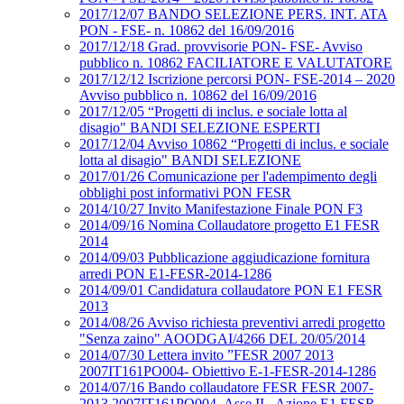
2017/12/07 BANDO SELEZIONE PERS. INT. ATA
PON - FSE- n. 10862 del 16/09/2016
2017/12/18 Grad. provvisorie PON- FSE- Avviso
pubblico n. 10862 FACILIATORE E VALUTATORE
2017/12/12 Iscrizione percorsi PON- FSE-2014 – 2020
Avviso pubblico n. 10862 del 16/09/2016
2017/12/05 “Progetti di inclus. e sociale lotta al
disagio" BANDI SELEZIONE ESPERTI
2017/12/04 Avviso 10862 “Progetti di inclus. e sociale
lotta al disagio" BANDI SELEZIONE
2017/01/26 Comunicazione per l'adempimento degli
obblighi post informativi PON FESR
2014/10/27 Invito Manifestazione Finale PON F3
2014/09/16 Nomina Collaudatore progetto E1 FESR
2014
2014/09/03 Pubblicazione aggiudicazione fornitura
arredi PON E1-FESR-2014-1286
2014/09/01 Candidatura collaudatore PON E1 FESR
2013
2014/08/26 Avviso richiesta preventivi arredi progetto
"Senza zaino" AOODGAI/4266 DEL 20/05/2014
2014/07/30 Lettera invito ”FESR 2007 2013
2007IT161PO004- Obiettivo E-1-FESR-2014-1286
2014/07/16 Bando collaudatore FESR FESR 2007-
2013 2007IT161PO004- Asse II - Azione E1 FESR