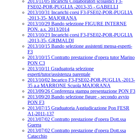
2013/11/05 Incarichi Collaboratori scolastici F3-
FSE02-POR-PUGLIA -2013-35 - GABELLI
2013/10/31 Incarichi corsi F3-FSE02-POR-PUGLIA
-2013-35- MAJORANA
2013/10/29 Bando selezione FIGURE INTERNE
PON. a.s. 2013/2014
2013/10/23 Incarichi corsi F3-FSE02-POR-PUGLIA
-2013-35- GRIMALDI
2013/10/15 Bando selezione assistenti mensa-esperti-
F3
2013/10/15 Contratto prestazione d'opera tutor Marino
PON C3
2013/10/11 Graduatoria selezione
esperti/tutor/assistenza parentale
2013/10/02 Incarico F3-FSE02-POR-PUGLIA -2013-
35 a.a MARRONE Scuola MAJORANA
2013/09/26 Conferenza stampa presentazione PON F3
2013/09/20 Bando selezione figure - secondo avvio
PON F3
2013/07/15 Graduatoria Aggiudicazione Pon FESR
A1-2011-137
2013/07/02 Contratto prestazione d'opera Dott.ssa
Guerra
2013/07/02 Contratto prestazione d'opera Dott.ssa
Catacchio