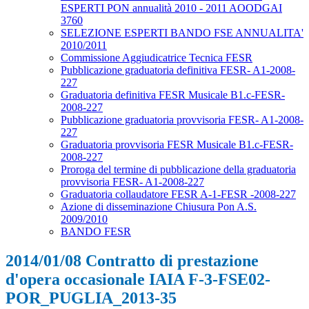
ESPERTI PON annualità 2010 - 2011 AOODGAI
3760
SELEZIONE ESPERTI BANDO FSE ANNUALITA'
2010/2011
Commissione Aggiudicatrice Tecnica FESR
Pubblicazione graduatoria definitiva FESR- A1-2008-
227
Graduatoria definitiva FESR Musicale B1.c-FESR-
2008-227
Pubblicazione graduatoria provvisoria FESR- A1-2008-
227
Graduatoria provvisoria FESR Musicale B1.c-FESR-
2008-227
Proroga del termine di pubblicazione della graduatoria
provvisoria FESR- A1-2008-227
Graduatoria collaudatore FESR A-1-FESR -2008-227
Azione di disseminazione Chiusura Pon A.S.
2009/2010
BANDO FESR
2014/01/08 Contratto di prestazione
d'opera occasionale IAIA F-3-FSE02-
POR_PUGLIA_2013-35