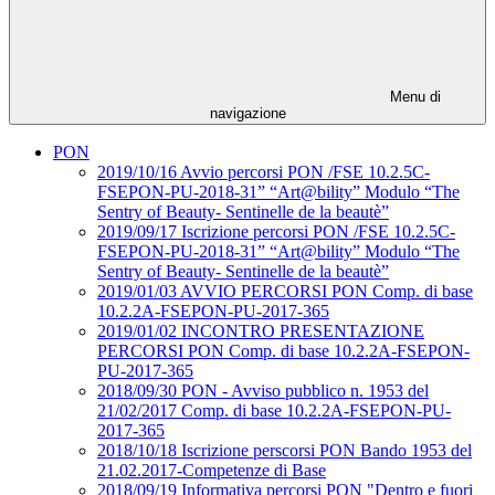
Menu di
navigazione
PON
2019/10/16 Avvio percorsi PON /FSE 10.2.5C-
FSEPON-PU-2018-31” “Art@bility” Modulo “The
Sentry of Beauty- Sentinelle de la beautè”
2019/09/17 Iscrizione percorsi PON /FSE 10.2.5C-
FSEPON-PU-2018-31” “Art@bility” Modulo “The
Sentry of Beauty- Sentinelle de la beautè”
2019/01/03 AVVIO PERCORSI PON Comp. di base
10.2.2A-FSEPON-PU-2017-365
2019/01/02 INCONTRO PRESENTAZIONE
PERCORSI PON Comp. di base 10.2.2A-FSEPON-
PU-2017-365
2018/09/30 PON - Avviso pubblico n. 1953 del
21/02/2017 Comp. di base 10.2.2A-FSEPON-PU-
2017-365
2018/10/18 Iscrizione perscorsi PON Bando 1953 del
21.02.2017-Competenze di Base
2018/09/19 Informativa percorsi PON "Dentro e fuori