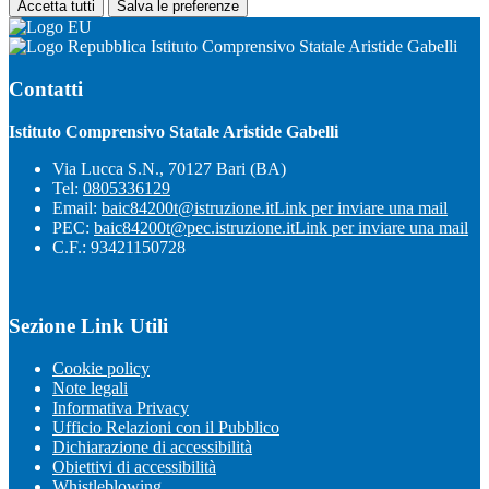
Accetta tutti
Salva le preferenze
Istituto Comprensivo Statale Aristide Gabelli
Contatti
Istituto Comprensivo Statale Aristide Gabelli
Via Lucca S.N., 70127 Bari (BA)
Tel:
0805336129
Email:
baic84200t@istruzione.it
Link per inviare una mail
PEC:
baic84200t@pec.istruzione.it
Link per inviare una mail
C.F.: 93421150728
Sezione Link Utili
Cookie policy
Note legali
Informativa Privacy
Ufficio Relazioni con il Pubblico
Dichiarazione di accessibilità
Obiettivi di accessibilità
Whistleblowing