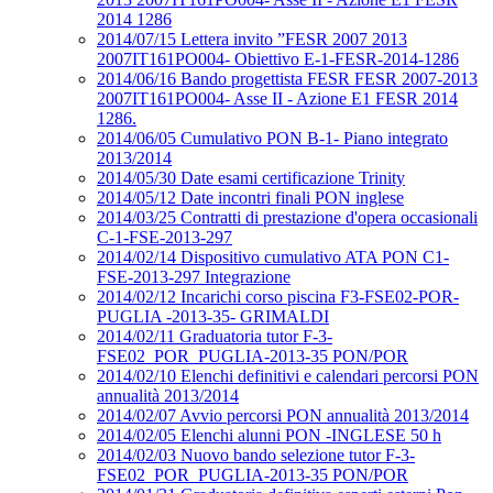
2014 1286
2014/07/15 Lettera invito ”FESR 2007 2013
2007IT161PO004- Obiettivo E-1-FESR-2014-1286
2014/06/16 Bando progettista FESR FESR 2007-2013
2007IT161PO004- Asse II - Azione E1 FESR 2014
1286.
2014/06/05 Cumulativo PON B-1- Piano integrato
2013/2014
2014/05/30 Date esami certificazione Trinity
2014/05/12 Date incontri finali PON inglese
2014/03/25 Contratti di prestazione d'opera occasionali
C-1-FSE-2013-297
2014/02/14 Dispositivo cumulativo ATA PON C1-
FSE-2013-297 Integrazione
2014/02/12 Incarichi corso piscina F3-FSE02-POR-
PUGLIA -2013-35- GRIMALDI
2014/02/11 Graduatoria tutor F-3-
FSE02_POR_PUGLIA-2013-35 PON/POR
2014/02/10 Elenchi definitivi e calendari percorsi PON
annualità 2013/2014
2014/02/07 Avvio percorsi PON annualità 2013/2014
2014/02/05 Elenchi alunni PON -INGLESE 50 h
2014/02/03 Nuovo bando selezione tutor F-3-
FSE02_POR_PUGLIA-2013-35 PON/POR