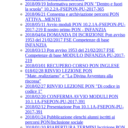
2018/09/19 Informativa percorsi PON "Dentro e fuori
la scuola" 10.2.2A-FSEPON-PU-2017-365
2018/06/21 Consegna e archiviazione percorsi PON
ATTIVA...MENTE
2018/05/11 Avvio moduli PON 10.2.1A-FSEPON-PU-
2017-219 Il nostro primo PON - INFANZIA
2018/04/04 DOMANDA DI ISCRIZIONE Pon avviso
1953 del 21/02/2017 FSE Competenze di base
INFANZIA
2018/03/13 Pon avviso 1953 del 21/02/2017 FSE
Competenze di base MODULO INFANZIA PU-2017-
219
2018/03/01 RECUPERO CORSO PON INGLESE
018/02/28 RINVIO LEZIONE PON
"Mate..realizziamo" e "La Divina Avventura alla
riscossa"
2018/02/27 RINVIO LEZIONE PON "Di codice in
codice 1"
2018/02/20 CONFERMA AVVIO MODULI PON
10.1.1A-FSEPON-PU-2017-391
2018/02/12 Presentazione Pon 10.1.1A-FSEPON-PU-
2017-391
2018/01/24 Pubblicazione elenchi alunni iscritti ai
percorsi PON/Inclusione sociale
2018/01/10 RIAPERTURA TERMINI Iscrizione PON