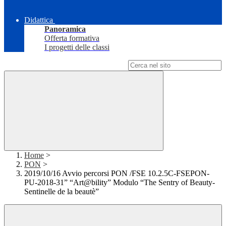
Didattica
Panoramica
Offerta formativa
I progetti delle classi
Campo di ricerca per le pagine del sito
Home
>
PON
>
2019/10/16 Avvio percorsi PON /FSE 10.2.5C-FSEPON-
PU-2018-31” “Art@bility” Modulo “The Sentry of Beauty-
Sentinelle de la beautè”