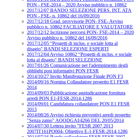
PON - FSE-2014 – 2020 Avviso pubblico n. 10862
2017/12/07 BANDO SELEZIONE PERS. INT. ATA
PON - FSE- n. 10862 del 16/09/2016
2017/12/18 Grad. provvisorie PON- FSE- Avviso
pubblico n. 10862 FACILIATORE E VALUTATORE
2017/12/12 Iscrizione percorsi PON- FSE-2014 – 2020
Avviso pubblico n. 10862 del 16/09/2016
2017/12/05 “Progetti di inclus. e sociale lotta al
disagio" BANDI SELEZIONE ESPERTI
2017/12/04 Avviso 10862 “Progetti di inclus. e sociale
lotta al disagio" BANDI SELEZIONE
2017/01/26 Comunicazione per l'adempimento degli
obblighi post informativi PON FESR
2014/10/27 Invito Manifestazione Finale PON F3
2014/09/16 Nomina Collaudatore progetto E1 FESR
2014
2014/09/03 Pubblicazione aggiudicazione fornitura
arredi PON E1-FESR-2014-1286
2014/09/01 Candidatura collaudatore PON E1 FESR
2013
2014/08/26 Avviso richiesta preventivi arredi progetto
"Senza zaino" AOODGAI/4266 DEL 20/05/2014
2014/07/30 Lettera invito ”FESR 2007 2013
2007IT161PO004- Obiettivo E-1-FESR-2014-1286
2014/07/16 Bando collaudatore FESR FESR 2007-