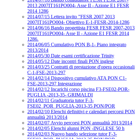
2013 2007IT161PO004- Asse II - Azione E1 FESR
2014 1286
2014/07/15 Lettera invito ”FESR 2007 2013
2007IT161PO004- Obiettivo E-1-FESR-2014-1286
2014/06/16 Bando progettista FESR FESR 2007-2013
2007IT161PO004- Asse II - Azione E1 FESR 2014
1286.
2014/06/05 Cumulativo PON B-1- Piano integrato
2013/2014
2014/05/30 Date esami certificazione Trinity
2014/05/12 Date incontri finali PON inglese
2014/03/25 Contratti di prestazione d'opera occasionali
C-1-FSE-2013-297
2014/02/14 Dispositivo cumulativo ATA PON C1-
FSE-2013-297 Integrazione
2014/02/12 Incarichi corso piscina F3-FSE02-POR-
PUGLIA -2013-35- GRIMALDI
2014/02/11 Graduatoria tutor F-3-
FSE02_POR_PUGLIA-2013-35 PON/POR
2014/02/10 Elenchi definitivi e calendari percorsi PON
annualità 2013/2014
2014/02/07 Avvio percorsi PON annualità 2013/2014
2014/02/05 Elenchi alunni PON -INGLESE 50 h
2014/02/03 Nuovo bando selezione tutor F-3-