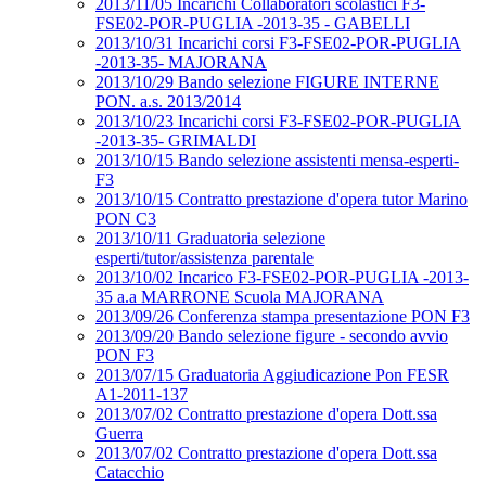
2013/11/05 Incarichi Collaboratori scolastici F3-
FSE02-POR-PUGLIA -2013-35 - GABELLI
2013/10/31 Incarichi corsi F3-FSE02-POR-PUGLIA
-2013-35- MAJORANA
2013/10/29 Bando selezione FIGURE INTERNE
PON. a.s. 2013/2014
2013/10/23 Incarichi corsi F3-FSE02-POR-PUGLIA
-2013-35- GRIMALDI
2013/10/15 Bando selezione assistenti mensa-esperti-
F3
2013/10/15 Contratto prestazione d'opera tutor Marino
PON C3
2013/10/11 Graduatoria selezione
esperti/tutor/assistenza parentale
2013/10/02 Incarico F3-FSE02-POR-PUGLIA -2013-
35 a.a MARRONE Scuola MAJORANA
2013/09/26 Conferenza stampa presentazione PON F3
2013/09/20 Bando selezione figure - secondo avvio
PON F3
2013/07/15 Graduatoria Aggiudicazione Pon FESR
A1-2011-137
2013/07/02 Contratto prestazione d'opera Dott.ssa
Guerra
2013/07/02 Contratto prestazione d'opera Dott.ssa
Catacchio