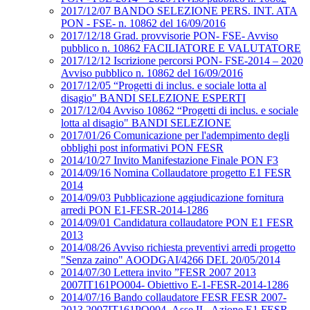
2017/12/07 BANDO SELEZIONE PERS. INT. ATA
PON - FSE- n. 10862 del 16/09/2016
2017/12/18 Grad. provvisorie PON- FSE- Avviso
pubblico n. 10862 FACILIATORE E VALUTATORE
2017/12/12 Iscrizione percorsi PON- FSE-2014 – 2020
Avviso pubblico n. 10862 del 16/09/2016
2017/12/05 “Progetti di inclus. e sociale lotta al
disagio" BANDI SELEZIONE ESPERTI
2017/12/04 Avviso 10862 “Progetti di inclus. e sociale
lotta al disagio" BANDI SELEZIONE
2017/01/26 Comunicazione per l'adempimento degli
obblighi post informativi PON FESR
2014/10/27 Invito Manifestazione Finale PON F3
2014/09/16 Nomina Collaudatore progetto E1 FESR
2014
2014/09/03 Pubblicazione aggiudicazione fornitura
arredi PON E1-FESR-2014-1286
2014/09/01 Candidatura collaudatore PON E1 FESR
2013
2014/08/26 Avviso richiesta preventivi arredi progetto
"Senza zaino" AOODGAI/4266 DEL 20/05/2014
2014/07/30 Lettera invito ”FESR 2007 2013
2007IT161PO004- Obiettivo E-1-FESR-2014-1286
2014/07/16 Bando collaudatore FESR FESR 2007-
2013 2007IT161PO004- Asse II - Azione E1 FESR