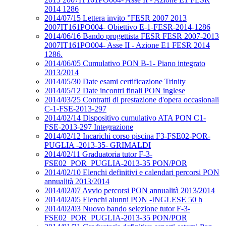
2014 1286
2014/07/15 Lettera invito ”FESR 2007 2013
2007IT161PO004- Obiettivo E-1-FESR-2014-1286
2014/06/16 Bando progettista FESR FESR 2007-2013
2007IT161PO004- Asse II - Azione E1 FESR 2014
1286.
2014/06/05 Cumulativo PON B-1- Piano integrato
2013/2014
2014/05/30 Date esami certificazione Trinity
2014/05/12 Date incontri finali PON inglese
2014/03/25 Contratti di prestazione d'opera occasionali
C-1-FSE-2013-297
2014/02/14 Dispositivo cumulativo ATA PON C1-
FSE-2013-297 Integrazione
2014/02/12 Incarichi corso piscina F3-FSE02-POR-
PUGLIA -2013-35- GRIMALDI
2014/02/11 Graduatoria tutor F-3-
FSE02_POR_PUGLIA-2013-35 PON/POR
2014/02/10 Elenchi definitivi e calendari percorsi PON
annualità 2013/2014
2014/02/07 Avvio percorsi PON annualità 2013/2014
2014/02/05 Elenchi alunni PON -INGLESE 50 h
2014/02/03 Nuovo bando selezione tutor F-3-
FSE02_POR_PUGLIA-2013-35 PON/POR