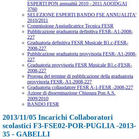
ESPERTI PON annualità 2010 - 2011 AOODGAI
3760
SELEZIONE ESPERTI BANDO FSE ANNUALITA'
2010/2011
Commissione Aggiudicatrice Tecnica FESR
Pubblicazione graduatoria definitiva FESR- A1-2008-
227
Graduatoria definitiva FESR Musicale B1.c-FESR-
2008-227
Pubblicazione graduatoria provvisoria FESR- A1-2008-
227
Graduatoria provvisoria FESR Musicale B1.c-FESR-
2008-227
Proroga del termine di pubblicazione della graduatoria
provvisoria FESR- A1-2008-227
Graduatoria collaudatore FESR A-1-FESR -2008-227
Azione di disseminazione Chiusura Pon A.S.
2009/2010
BANDO FESR
2013/11/05 Incarichi Collaboratori
scolastici F3-FSE02-POR-PUGLIA -2013-
35 - GABELLI