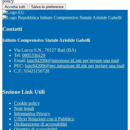
policy.
Accetta tutti
Salva le preferenze
Istituto Comprensivo Statale Aristide Gabelli
Contatti
Istituto Comprensivo Statale Aristide Gabelli
Via Lucca S.N., 70127 Bari (BA)
Tel:
0805336129
Email:
baic84200t@istruzione.it
Link per inviare una mail
PEC:
baic84200t@pec.istruzione.it
Link per inviare una mail
C.F.: 93421150728
Sezione Link Utili
Cookie policy
Note legali
Informativa Privacy
Ufficio Relazioni con il Pubblico
Dichiarazione di accessibilità
Obiettivi di accessibilità