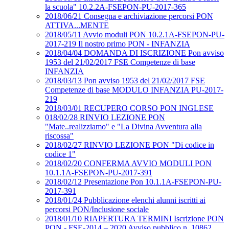
la scuola" 10.2.2A-FSEPON-PU-2017-365
2018/06/21 Consegna e archiviazione percorsi PON
ATTIVA...MENTE
2018/05/11 Avvio moduli PON 10.2.1A-FSEPON-PU-
2017-219 Il nostro primo PON - INFANZIA
2018/04/04 DOMANDA DI ISCRIZIONE Pon avviso
1953 del 21/02/2017 FSE Competenze di base
INFANZIA
2018/03/13 Pon avviso 1953 del 21/02/2017 FSE
Competenze di base MODULO INFANZIA PU-2017-
219
2018/03/01 RECUPERO CORSO PON INGLESE
018/02/28 RINVIO LEZIONE PON
"Mate..realizziamo" e "La Divina Avventura alla
riscossa"
2018/02/27 RINVIO LEZIONE PON "Di codice in
codice 1"
2018/02/20 CONFERMA AVVIO MODULI PON
10.1.1A-FSEPON-PU-2017-391
2018/02/12 Presentazione Pon 10.1.1A-FSEPON-PU-
2017-391
2018/01/24 Pubblicazione elenchi alunni iscritti ai
percorsi PON/Inclusione sociale
2018/01/10 RIAPERTURA TERMINI Iscrizione PON
PON - FSE-2014 – 2020 Avviso pubblico n. 10862