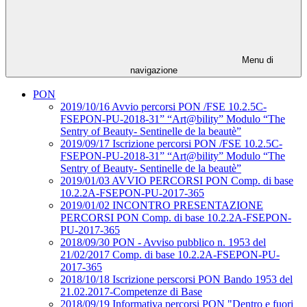
Menu di
navigazione
PON
2019/10/16 Avvio percorsi PON /FSE 10.2.5C-
FSEPON-PU-2018-31” “Art@bility” Modulo “The
Sentry of Beauty- Sentinelle de la beautè”
2019/09/17 Iscrizione percorsi PON /FSE 10.2.5C-
FSEPON-PU-2018-31” “Art@bility” Modulo “The
Sentry of Beauty- Sentinelle de la beautè”
2019/01/03 AVVIO PERCORSI PON Comp. di base
10.2.2A-FSEPON-PU-2017-365
2019/01/02 INCONTRO PRESENTAZIONE
PERCORSI PON Comp. di base 10.2.2A-FSEPON-
PU-2017-365
2018/09/30 PON - Avviso pubblico n. 1953 del
21/02/2017 Comp. di base 10.2.2A-FSEPON-PU-
2017-365
2018/10/18 Iscrizione perscorsi PON Bando 1953 del
21.02.2017-Competenze di Base
2018/09/19 Informativa percorsi PON "Dentro e fuori