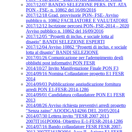
2017/12/07 BANDO SELEZIONE PERS. INT. ATA
PON - FSE- n. 10862 del 16/09/2016
2017/12/18 Grad. provvisorie PON- FSE- Avviso
pubblico n. 10862 FACILIATORE E VALUTATORE
2017/12/12 Iscrizione percorsi PON- FSE-2014 – 2020
Avviso pubblico n. 10862 del 16/09/2016
2017/12/05 “Progetti di inclus. e sociale lotta al
disagio" BANDI SELEZIONE ESPERTI
2017/12/04 Avviso 10862 “Progetti di inclus. e sociale
lotta al disagio" BANDI SELEZIONE
2017/01/26 Comunicazione per l'adempimento degli
obblighi post informativi PON FESR
2014/10/27 Invito Manifestazione Finale PON F3
2014/09/16 Nomina Collaudatore progetto E1 FESR
2014
2014/09/03 Pubblicazione aggiudicazione fornitura
arredi PON E1-FESR-2014-1286
2014/09/01 Candidatura collaudatore PON E1 FESR
2013
2014/08/26 Avviso richiesta preventivi arredi progetto
"Senza zaino" AOODGAI/4266 DEL 20/05/2014
2014/07/30 Lettera invito ”FESR 2007 2013
2007IT161PO004- Obiettivo E-1-FESR-2014-1286
2014/07/16 Bando collaudatore FESR FESR 2007-
2013 2007IT161PO004- Asse II - Azione E1 FESR