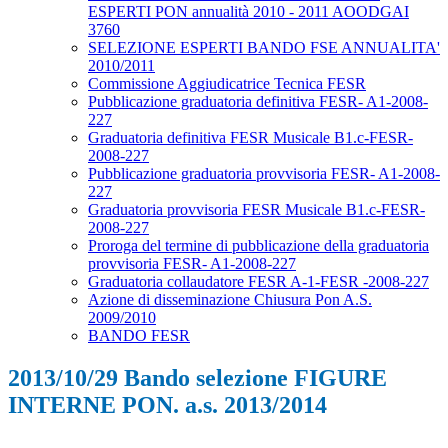
ESPERTI PON annualità 2010 - 2011 AOODGAI
3760
SELEZIONE ESPERTI BANDO FSE ANNUALITA'
2010/2011
Commissione Aggiudicatrice Tecnica FESR
Pubblicazione graduatoria definitiva FESR- A1-2008-
227
Graduatoria definitiva FESR Musicale B1.c-FESR-
2008-227
Pubblicazione graduatoria provvisoria FESR- A1-2008-
227
Graduatoria provvisoria FESR Musicale B1.c-FESR-
2008-227
Proroga del termine di pubblicazione della graduatoria
provvisoria FESR- A1-2008-227
Graduatoria collaudatore FESR A-1-FESR -2008-227
Azione di disseminazione Chiusura Pon A.S.
2009/2010
BANDO FESR
2013/10/29 Bando selezione FIGURE
INTERNE PON. a.s. 2013/2014