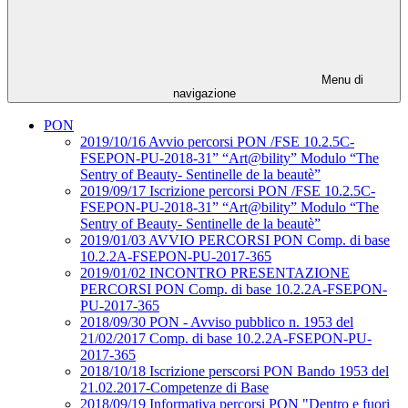
Menu di
navigazione
PON
2019/10/16 Avvio percorsi PON /FSE 10.2.5C-
FSEPON-PU-2018-31” “Art@bility” Modulo “The
Sentry of Beauty- Sentinelle de la beautè”
2019/09/17 Iscrizione percorsi PON /FSE 10.2.5C-
FSEPON-PU-2018-31” “Art@bility” Modulo “The
Sentry of Beauty- Sentinelle de la beautè”
2019/01/03 AVVIO PERCORSI PON Comp. di base
10.2.2A-FSEPON-PU-2017-365
2019/01/02 INCONTRO PRESENTAZIONE
PERCORSI PON Comp. di base 10.2.2A-FSEPON-
PU-2017-365
2018/09/30 PON - Avviso pubblico n. 1953 del
21/02/2017 Comp. di base 10.2.2A-FSEPON-PU-
2017-365
2018/10/18 Iscrizione perscorsi PON Bando 1953 del
21.02.2017-Competenze di Base
2018/09/19 Informativa percorsi PON "Dentro e fuori