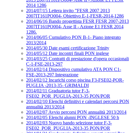
2014 1286
2014/07/15 Lettera invito ”FESR 2007 2013
2007IT161PO004- Obiettivo E-1-FESR-2014-1286
2014/06/16 Bando progettista FESR FESR 2007-2013
2007IT161PO004- Asse II - Azione E1 FESR 2014
1286.
2014/06/05 Cumulativo PON B-1- Piano integrato
2013/2014
2014/05/30 Date esami certificazione Trinity
2014/05/12 Date incontri finali PON inglese
2014/03/25 Contratti di prestazione d'opera occasionali
C-1-FSE-2013-297
2014/02/14 Dispositivo cumulativo ATA PON C1-
FSE-2013-297 Integrazione
2014/02/12 Incarichi corso piscina F3-FSE02-POR-
PUGLIA -2013-35- GRIMALDI
2014/02/11 Graduatoria tutor F-3-
FSE02_POR_PUGLIA-2013-35 PON/POR
2014/02/10 Elenchi definitivi e calendari percorsi PON
annualità 2013/2014
2014/02/07 Avvio percorsi PON annualità 2013/2014
2014/02/05 Elenchi alunni PON -INGLESE 50 h
2014/02/03 Nuovo bando selezione tutor F-3-
FSE02_POR_PUGLIA-2013-35 PON/POR