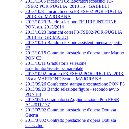
2013/11/05 Incarichi Collaboratori scolastici F3-
FSE02-POR-PUGLIA -2013-35 - GABELLI
2013/10/31 Incarichi corsi F3-FSE02-POR-PUGLIA
-2013-35- MAJORANA
2013/10/29 Bando selezione FIGURE INTERNE
PON. a.s. 2013/2014
2013/10/23 Incarichi corsi F3-FSE02-POR-PUGLIA
-2013-35- GRIMALDI
2013/10/15 Bando selezione assistenti mensa-esperti-
F3
2013/10/15 Contratto prestazione d'opera tutor Marino
PON C3
2013/10/11 Graduatoria selezione
esperti/tutor/assistenza parentale
2013/10/02 Incarico F3-FSE02-POR-PUGLIA -2013-
35 a.a MARRONE Scuola MAJORANA
2013/09/26 Conferenza stampa presentazione PON F3
2013/09/20 Bando selezione figure - secondo avvio
PON F3
2013/07/15 Graduatoria Aggiudicazione Pon FESR
A1-2011-137
2013/07/02 Contratto prestazione d'opera Dott.ssa
Guerra
2013/07/02 Contratto prestazione d'opera Dott.ssa
Catacchio