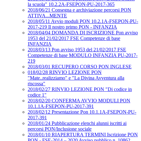
la scuola" 10.2.2A-FSEPON-PU-2017-365
2018/06/21 Consegna e archiviazione percorsi PON
ATTIVA...MENTE
2018/05/11 Avvio moduli PON 10.2.1A-FSEPON-PU-
2017-219 Il nostro primo PON - INFANZIA
2018/04/04 DOMANDA DI ISCRIZIONE Pon avviso
1953 del 21/02/2017 FSE Competenze di base
INFANZIA
2018/03/13 Pon avviso 1953 del 21/02/2017 FSE
Competenze di base MODULO INFANZIA PU-2017-
219
2018/03/01 RECUPERO CORSO PON INGLESE
018/02/28 RINVIO LEZIONE PON
"Mate..realizziamo" e "La Divina Avventura alla
riscossa"
2018/02/27 RINVIO LEZIONE PON "Di codice in
codice 1"
2018/02/20 CONFERMA AVVIO MODULI PON
10.1.1A-FSEPON-PU-2017-391
2018/02/12 Presentazione Pon 10.1.1A-FSEPON-PU-
2017-391
2018/01/24 Pubblicazione elenchi alunni iscritti ai
percorsi PON/Inclusione sociale
2018/01/10 RIAPERTURA TERMINI Iscrizione PON
PON - FSE-2014 – 2020 Avviso pubblico n. 10862