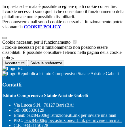
In questa schermata è possibile scegliere quali cookie consentire.
I cookie necessari sono quelli che consentono il funzionamento della
piattaforma e non è possibile disabilitarli.
Per conoscere quali sono i cookie necessari al funzionamento potete
visionare la
COOKIE POLICY
.
Cookie necessari per il funzionamento
I cookie necessari per il funzionamento non possono essere
disabilitati. È possibile consultare l'elenco nella pagina della cookie
policy.
Accetta tutti
Salva le preferenze
Istituto Comprensivo Statale Aristide Gabelli
Contatti
Istituto Comprensivo Statale Aristide Gabelli
Via Lucca S.N., 70127 Bari (BA)
Tel:
0805336129
Email:
baic84200t@istruzione.it
Link per inviare una mail
PEC:
baic84200t@pec.istruzione.it
Link per inviare una mail
C.F.: 93421150728