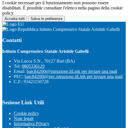
I cookie necessari per il funzionamento non possono essere
disabilitati. È possibile consultare l'elenco nella pagina della cookie
policy.
Accetta tutti
Salva le preferenze
Istituto Comprensivo Statale Aristide Gabelli
Contatti
Istituto Comprensivo Statale Aristide Gabelli
Via Lucca S.N., 70127 Bari (BA)
Tel:
0805336129
Email:
baic84200t@istruzione.it
Link per inviare una mail
PEC:
baic84200t@pec.istruzione.it
Link per inviare una mail
C.F.: 93421150728
Sezione Link Utili
Cookie policy
Note legali
Informativa Privacy