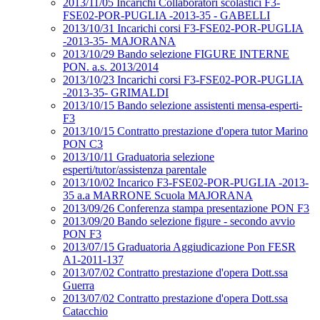
2013/11/05 Incarichi Collaboratori scolastici F3-
FSE02-POR-PUGLIA -2013-35 - GABELLI
2013/10/31 Incarichi corsi F3-FSE02-POR-PUGLIA
-2013-35- MAJORANA
2013/10/29 Bando selezione FIGURE INTERNE
PON. a.s. 2013/2014
2013/10/23 Incarichi corsi F3-FSE02-POR-PUGLIA
-2013-35- GRIMALDI
2013/10/15 Bando selezione assistenti mensa-esperti-
F3
2013/10/15 Contratto prestazione d'opera tutor Marino
PON C3
2013/10/11 Graduatoria selezione
esperti/tutor/assistenza parentale
2013/10/02 Incarico F3-FSE02-POR-PUGLIA -2013-
35 a.a MARRONE Scuola MAJORANA
2013/09/26 Conferenza stampa presentazione PON F3
2013/09/20 Bando selezione figure - secondo avvio
PON F3
2013/07/15 Graduatoria Aggiudicazione Pon FESR
A1-2011-137
2013/07/02 Contratto prestazione d'opera Dott.ssa
Guerra
2013/07/02 Contratto prestazione d'opera Dott.ssa
Catacchio