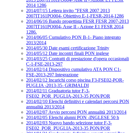
2014 1286
2014/07/15 Lettera invito ”FESR 2007 2013
2007IT161PO004- Obiettivo E-1-FESR-2014-1286
2014/06/16 Bando progettista FESR FESR 2007-2013
2007IT161PO004- Asse II - Azione E1 FESR 2014
1286.
2014/06/05 Cumulativo PON B-1- Piano integrato
2013/2014
2014/05/30 Date esami certificazione Trinity
2014/05/12 Date incontri finali PON inglese
2014/03/25 Contratti di prestazione d'opera occasionali
C-1-FSE-2013-297
2014/02/14 Dispositivo cumulativo ATA PON C1-
FSE-2013-297 Integrazione
2014/02/12 Incarichi corso piscina F3-FSE02-POR-
PUGLIA -2013-35- GRIMALDI
2014/02/11 Graduatoria tutor F-3-
FSE02_POR_PUGLIA-2013-35 PON/POR
2014/02/10 Elenchi definitivi e calendari percorsi PON
annualità 2013/2014
2014/02/07 Avvio percorsi PON annualità 2013/2014
2014/02/05 Elenchi alunni PON -INGLESE 50 h
2014/02/03 Nuovo bando selezione tutor F-3-
FSE02_POR_PUGLIA-2013-35 PON/POR