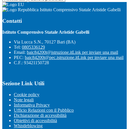
Istituto Comprensivo Statale Aristide Gabelli
Contatti
Istituto Comprensivo Statale Aristide Gabelli
Via Lucca S.N., 70127 Bari (BA)
Tel:
0805336129
Email:
baic84200t@istruzione.it
Link per inviare una mail
PEC:
baic84200t@pec.istruzione.it
Link per inviare una mail
C.F.: 93421150728
Sezione Link Utili
Cookie policy
Note legali
Informativa Privacy
Ufficio Relazioni con il Pubblico
Dichiarazione di accessibilità
Obiettivi di accessibilità
Whistleblowing