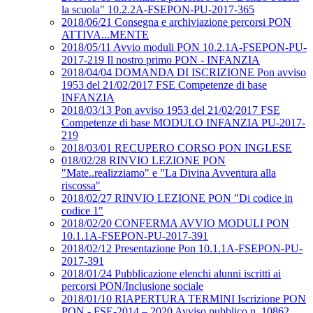
la scuola" 10.2.2A-FSEPON-PU-2017-365
2018/06/21 Consegna e archiviazione percorsi PON
ATTIVA...MENTE
2018/05/11 Avvio moduli PON 10.2.1A-FSEPON-PU-
2017-219 Il nostro primo PON - INFANZIA
2018/04/04 DOMANDA DI ISCRIZIONE Pon avviso
1953 del 21/02/2017 FSE Competenze di base
INFANZIA
2018/03/13 Pon avviso 1953 del 21/02/2017 FSE
Competenze di base MODULO INFANZIA PU-2017-
219
2018/03/01 RECUPERO CORSO PON INGLESE
018/02/28 RINVIO LEZIONE PON
"Mate..realizziamo" e "La Divina Avventura alla
riscossa"
2018/02/27 RINVIO LEZIONE PON "Di codice in
codice 1"
2018/02/20 CONFERMA AVVIO MODULI PON
10.1.1A-FSEPON-PU-2017-391
2018/02/12 Presentazione Pon 10.1.1A-FSEPON-PU-
2017-391
2018/01/24 Pubblicazione elenchi alunni iscritti ai
percorsi PON/Inclusione sociale
2018/01/10 RIAPERTURA TERMINI Iscrizione PON
PON - FSE-2014 – 2020 Avviso pubblico n. 10862