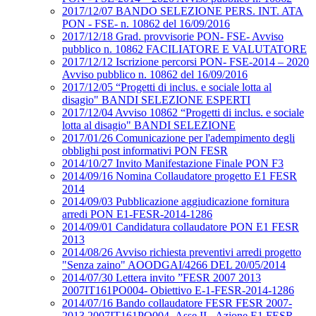
2017/12/07 BANDO SELEZIONE PERS. INT. ATA
PON - FSE- n. 10862 del 16/09/2016
2017/12/18 Grad. provvisorie PON- FSE- Avviso
pubblico n. 10862 FACILIATORE E VALUTATORE
2017/12/12 Iscrizione percorsi PON- FSE-2014 – 2020
Avviso pubblico n. 10862 del 16/09/2016
2017/12/05 “Progetti di inclus. e sociale lotta al
disagio" BANDI SELEZIONE ESPERTI
2017/12/04 Avviso 10862 “Progetti di inclus. e sociale
lotta al disagio" BANDI SELEZIONE
2017/01/26 Comunicazione per l'adempimento degli
obblighi post informativi PON FESR
2014/10/27 Invito Manifestazione Finale PON F3
2014/09/16 Nomina Collaudatore progetto E1 FESR
2014
2014/09/03 Pubblicazione aggiudicazione fornitura
arredi PON E1-FESR-2014-1286
2014/09/01 Candidatura collaudatore PON E1 FESR
2013
2014/08/26 Avviso richiesta preventivi arredi progetto
"Senza zaino" AOODGAI/4266 DEL 20/05/2014
2014/07/30 Lettera invito ”FESR 2007 2013
2007IT161PO004- Obiettivo E-1-FESR-2014-1286
2014/07/16 Bando collaudatore FESR FESR 2007-
2013 2007IT161PO004- Asse II - Azione E1 FESR