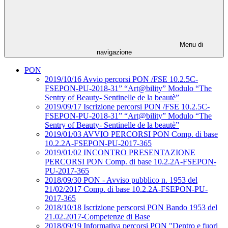
Menu di
navigazione
PON
2019/10/16 Avvio percorsi PON /FSE 10.2.5C-
FSEPON-PU-2018-31” “Art@bility” Modulo “The
Sentry of Beauty- Sentinelle de la beautè”
2019/09/17 Iscrizione percorsi PON /FSE 10.2.5C-
FSEPON-PU-2018-31” “Art@bility” Modulo “The
Sentry of Beauty- Sentinelle de la beautè”
2019/01/03 AVVIO PERCORSI PON Comp. di base
10.2.2A-FSEPON-PU-2017-365
2019/01/02 INCONTRO PRESENTAZIONE
PERCORSI PON Comp. di base 10.2.2A-FSEPON-
PU-2017-365
2018/09/30 PON - Avviso pubblico n. 1953 del
21/02/2017 Comp. di base 10.2.2A-FSEPON-PU-
2017-365
2018/10/18 Iscrizione perscorsi PON Bando 1953 del
21.02.2017-Competenze di Base
2018/09/19 Informativa percorsi PON "Dentro e fuori