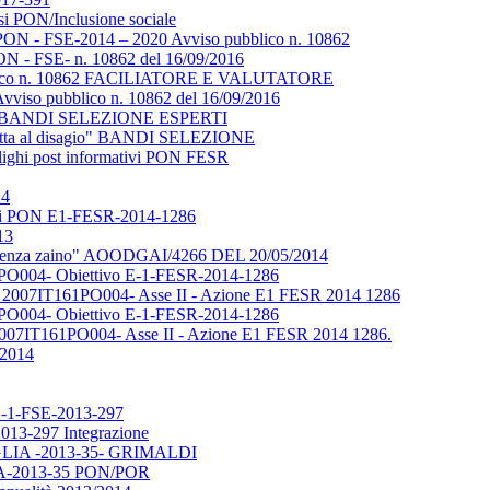
rsi PON/Inclusione sociale
 - FSE-2014 – 2020 Avviso pubblico n. 10862
- FSE- n. 10862 del 16/09/2016
ubblico n. 10862 FACILIATORE E VALUTATORE
vviso pubblico n. 10862 del 16/09/2016
isagio" BANDI SELEZIONE ESPERTI
e lotta al disagio" BANDI SELEZIONE
lighi post informativi PON FESR
14
redi PON E1-FESR-2014-1286
13
to "Senza zaino" AOODGAI/4266 DEL 20/05/2014
1PO004- Obiettivo E-1-FESR-2014-1286
 2007IT161PO004- Asse II - Azione E1 FESR 2014 1286
1PO004- Obiettivo E-1-FESR-2014-1286
007IT161PO004- Asse II - Azione E1 FESR 2014 1286.
/2014
i C-1-FSE-2013-297
013-297 Integrazione
PUGLIA -2013-35- GRIMALDI
IA-2013-35 PON/POR