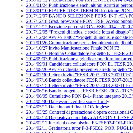
2018/01/24 Pubblicazione elenchi alunni iscritti ai perco
2018/01/10 RIAPERTURA TERMINI Iscrizione PON PON
2017/12/07 BANDO SELEZIONE PERS. INT. ATA PON 
2017/12/18 Grad. provvisorie PON- FSE- Avviso p
2017/12/12 Iscrizione percorsi PON- FSE-2014 – 2020 A
2017/12/05 “Progetti di inclus. e sociale lotta al d
2017/12/04 Avviso 10862 “Progetti di inclus. e social
2017/01/26 Comunicazione per l'adempimento degli obb
2014/10/27 Invito Manifestazione Finale PON F3
2014/09/16 Nomina Collaudatore progetto E1 FESR 20
2014/09/03 Pubblicazione aggiudicazione fornitura ar
2014/09/01 Candidatura collaudatore PON E1 FESR 20
2014/08/26 Avviso richiesta preventivi arredi proget
2014/07/30 Lettera invito ”FESR 2007 2013 2007IT16
2014/07/16 Bando collaudatore FESR FESR 2007-2013
2014/07/15 Lettera invito ”FESR 2007 2013 2007IT16
2014/06/16 Bando progettista FESR FESR 2007-2013 2
2014/06/05 Cumulativo PON B-1- Piano integrato 2013
2014/05/30 Date esami certificazione Trinity
2014/05/12 Date incontri finali PON inglese
2014/03/25 Contratti di prestazione d'opera occasional
2014/02/14 Dispositivo cumulativo ATA PON C1-FSE-2
2014/02/12 Incarichi corso piscina F3-FSE02-POR-
2014/02/11 Graduatoria tutor F-3-FSE02_POR_PUGL