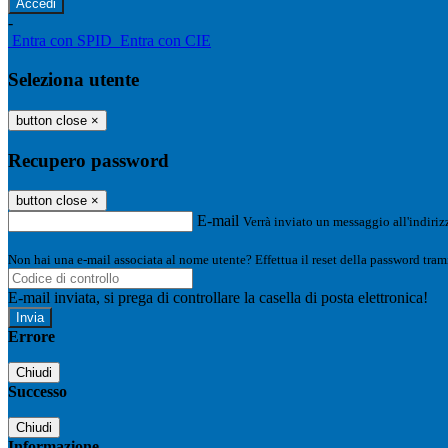
-
Entra con SPID
Entra con CIE
Seleziona utente
button close
×
Recupero password
button close
×
E-mail
Verrà inviato un messaggio all'indirizz
Non hai una e-mail associata al nome utente? Effettua il reset della password tram
E-mail inviata, si prega di controllare la casella di posta elettronica!
Errore
Chiudi
Successo
Chiudi
Informazione