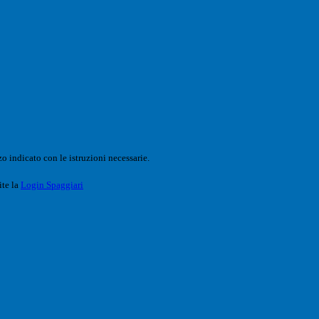
o indicato con le istruzioni necessarie.
ite la
Login Spaggiari