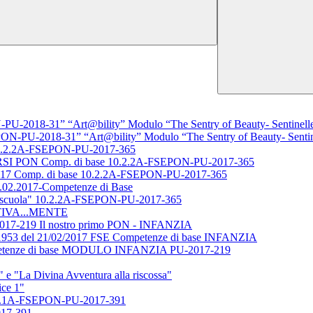
U-2018-31” “Art@bility” Modulo “The Sentry of Beauty- Sentinelle 
ON-PU-2018-31” “Art@bility” Modulo “The Sentry of Beauty- Sentine
0.2.2A-FSEPON-PU-2017-365
PON Comp. di base 10.2.2A-FSEPON-PU-2017-365
/2017 Comp. di base 10.2.2A-FSEPON-PU-2017-365
1.02.2017-Competenze di Base
 la scuola" 10.2.2A-FSEPON-PU-2017-365
ATTIVA...MENTE
17-219 Il nostro primo PON - INFANZIA
53 del 21/02/2017 FSE Competenze di base INFANZIA
mpetenze di base MODULO INFANZIA PU-2017-219
"La Divina Avventura alla riscossa"
ce 1"
1A-FSEPON-PU-2017-391
017-391