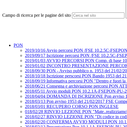
Campo di ricerca per le pagine del sito
PON
2019/10/16 Avvio percorsi PON /FSE 10.2.5C-FSEPON-P
2019/09/17 Iscrizione percorsi PON /FSE 10.2.5C-FSEP
2019/01/03 AVVIO PERCORSI PON Comp. di base 1
2019/01/02 INCONTRO PRESENTAZIONE PERCORSI 
2018/09/30 PON - Avviso pubblico n. 1953 del 21/02
2018/10/18 Iscrizione perscorsi PON Bando 1953 del 2
2018/09/19 Informativa percorsi PON "Dentro e fuori
2018/06/21 Consegna e archiviazione percorsi PON 
2018/05/11 Avvio moduli PON 10.2.1A-FSEPON-PU-20
2018/04/04 DOMANDA DI ISCRIZIONE Pon avviso 19
2018/03/13 Pon avviso 1953 del 21/02/2017 FSE Co
2018/03/01 RECUPERO CORSO PON INGLESE
018/02/28 RINVIO LEZIONE PON "Mate..realizziamo" e 
2018/02/27 RINVIO LEZIONE PON "Di codice in codi
2018/02/20 CONFERMA AVVIO MODULI PON 10.1.
2018/02/12 Presentazione Pon 10.1.1A-FSEPON-PU-2