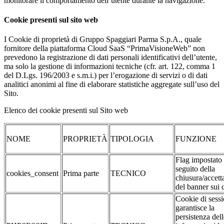
monitorare il comportamento dell’utente durante la navigazione.
Cookie presenti sul sito web
I Cookie di proprietà di Gruppo Spaggiari Parma S.p.A., quale
fornitore della piattaforma Cloud SaaS “PrimaVisioneWeb” non
prevedono la registrazione di dati personali identificativi dell’utente,
ma solo la gestione di informazioni tecniche (cfr. art. 122, comma 1
del D.Lgs. 196/2003 e s.m.i.) per l’erogazione di servizi o di dati
analitici anonimi al fine di elaborare statistiche aggregate sull’uso del
Sito.
Elenco dei cookie presenti sul Sito web
NOME
PROPRIETÀ
TIPOLOGIA
FUNZIONE
Flag impostato
seguito della
cookies_consent
Prima parte
TECNICO
chiusura/accett
del banner sui 
Cookie di sessi
garantisce la
persistenza dell