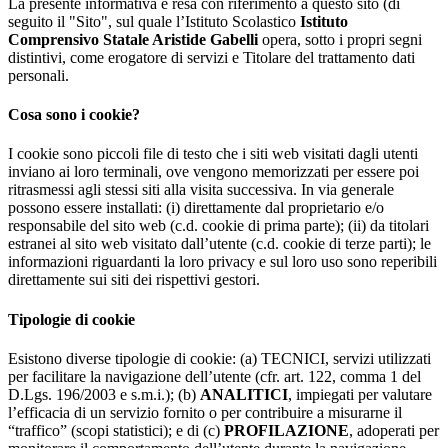
La presente informativa è resa con riferimento a questo sito (di
seguito il "Sito", sul quale l’Istituto Scolastico
Istituto
Comprensivo Statale Aristide Gabelli
opera, sotto i propri segni
distintivi, come erogatore di servizi e Titolare del trattamento dati
personali.
Cosa sono i cookie?
I cookie sono piccoli file di testo che i siti web visitati dagli utenti
inviano ai loro terminali, ove vengono memorizzati per essere poi
ritrasmessi agli stessi siti alla visita successiva. In via generale
possono essere installati: (i) direttamente dal proprietario e/o
responsabile del sito web (c.d. cookie di prima parte); (ii) da titolari
estranei al sito web visitato dall’utente (c.d. cookie di terze parti); le
informazioni riguardanti la loro privacy e sul loro uso sono reperibili
direttamente sui siti dei rispettivi gestori.
Tipologie di cookie
Esistono diverse tipologie di cookie: (a) TECNICI, servizi utilizzati
per facilitare la navigazione dell’utente (cfr. art. 122, comma 1 del
D.Lgs. 196/2003 e s.m.i.); (b)
ANALITICI
, impiegati per valutare
l’efficacia di un servizio fornito o per contribuire a misurarne il
“traffico” (scopi statistici); e di (c)
PROFILAZIONE
, adoperati per