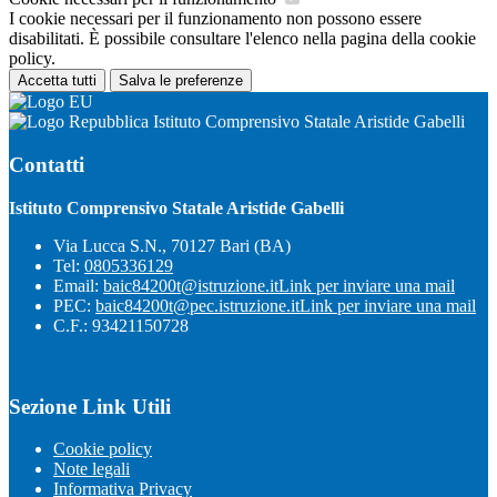
I cookie necessari per il funzionamento non possono essere
disabilitati. È possibile consultare l'elenco nella pagina della cookie
policy.
Accetta tutti
Salva le preferenze
Istituto Comprensivo Statale Aristide Gabelli
Contatti
Istituto Comprensivo Statale Aristide Gabelli
Via Lucca S.N., 70127 Bari (BA)
Tel:
0805336129
Email:
baic84200t@istruzione.it
Link per inviare una mail
PEC:
baic84200t@pec.istruzione.it
Link per inviare una mail
C.F.: 93421150728
Sezione Link Utili
Cookie policy
Note legali
Informativa Privacy