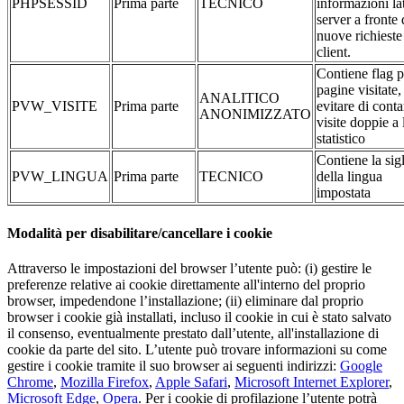
PHPSESSID
Prima parte
TECNICO
informazioni la
server a fronte 
nuove richieste
client.
Contiene flag p
pagine visitate,
ANALITICO
PVW_VISITE
Prima parte
evitare di conta
ANONIMIZZATO
visite doppie a 
statistico
Contiene la sig
PVW_LINGUA
Prima parte
TECNICO
della lingua
impostata
Modalità per disabilitare/cancellare i cookie
Attraverso le impostazioni del browser l’utente può: (i) gestire le
preferenze relative ai cookie direttamente all'interno del proprio
browser, impedendone l’installazione; (ii) eliminare dal proprio
browser i cookie già installati, incluso il cookie in cui è stato salvato
il consenso, eventualmente prestato dall’utente, all'installazione di
cookie da parte del sito. L’utente può trovare informazioni su come
gestire i cookie tramite il suo browser ai seguenti indirizzi:
Google
Chrome
,
Mozilla Firefox
,
Apple Safari
,
Microsoft Internet Explorer
,
Microsoft Edge
,
Opera
. Per i cookie di profilazione l’utente potrà