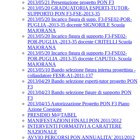
2013/05/21 Presentazione progetto PON F3
2013/05/20 GRADUATORIA ESPERTI-TUTOR-
SUPPORTO PON F3-FSE-2013-35
2013/05/20 Incarico figura di supp. F3-FSE02-POR-
PUGLIA -2013-35 docente SIGNORILE Scuola
MAJORANA
2013/05/20 Incarico figura di supporto F3-FSE02-
POR-PUGLIA -2013-35 docente CRITELLI Scuola
MAJORANA
2013/05/20 Incarico figura di supporto F3-FSE02-
POR-PUGLIA -2013-35 docente CAPUTO- Scuola
MAJORANA
2013/05/10 Bando selezione figura interna progettista -
collaudatore FESR-A1-2011-137
2013/04/29 Bando selezione esperti-tutor progetto PON
F3
2013/04/23 Bando selezione figure di supporto PON
F3
2013/04/15 Autorizzazione Progetto PON F3 Piano
Azione Coesione
PRESIDIO M@TABEL
MANIFESTAZIONI FINALI PON 2011/2012
INTERVENTI FORMATIVI A CARATTERE
NAZIONALE
AVVIO PERCORSI PON ANNUALITA' 2011/2012