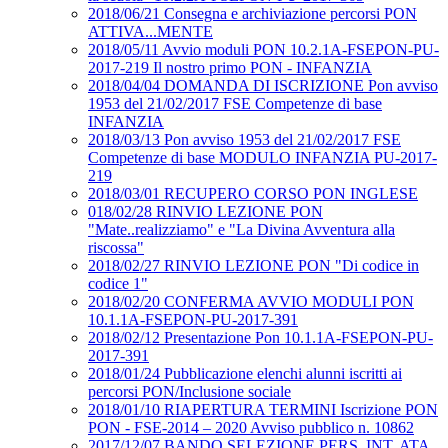
2018/06/21 Consegna e archiviazione percorsi PON
ATTIVA...MENTE
2018/05/11 Avvio moduli PON 10.2.1A-FSEPON-PU-
2017-219 Il nostro primo PON - INFANZIA
2018/04/04 DOMANDA DI ISCRIZIONE Pon avviso
1953 del 21/02/2017 FSE Competenze di base
INFANZIA
2018/03/13 Pon avviso 1953 del 21/02/2017 FSE
Competenze di base MODULO INFANZIA PU-2017-
219
2018/03/01 RECUPERO CORSO PON INGLESE
018/02/28 RINVIO LEZIONE PON
"Mate..realizziamo" e "La Divina Avventura alla
riscossa"
2018/02/27 RINVIO LEZIONE PON "Di codice in
codice 1"
2018/02/20 CONFERMA AVVIO MODULI PON
10.1.1A-FSEPON-PU-2017-391
2018/02/12 Presentazione Pon 10.1.1A-FSEPON-PU-
2017-391
2018/01/24 Pubblicazione elenchi alunni iscritti ai
percorsi PON/Inclusione sociale
2018/01/10 RIAPERTURA TERMINI Iscrizione PON
PON - FSE-2014 – 2020 Avviso pubblico n. 10862
2017/12/07 BANDO SELEZIONE PERS. INT. ATA