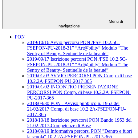
Menu di
navigazione
PON
2019/10/16 Avvio percorsi PON /FSE 10.2.5C-
FSEPON-PU-2018-31” “Art@bility” Modulo “The
Sentry of Beauty- Sentinelle de la beautè”
2019/09/17 Iscrizione percorsi PON /FSE 10.2.5C-
FSEPON-PU-2018-31” “Art@bility” Modulo “The
Sentry of Beauty- Sentinelle de la beautè”
2019/01/03 AVVIO PERCORSI PON Comp. di base
10.2.2A-FSEPON-PU-2017-365
2019/01/02 INCONTRO PRESENTAZIONE
PERCORSI PON Comp. di base 10.2.2A-FSEPON-
PU-2017-365
2018/09/30 PON - Avviso pubblico n. 1953 del
21/02/2017 Comp. di base 10.2.2A-FSEPON-PU-
2017-365
2018/10/18 Iscrizione perscorsi PON Bando 1953 del
21.02.2017-Competenze di Base
2018/09/19 Informativa percorsi PON "Dentro e fuori
la scuola" 10.2.2A-FSEPON-PU-2017-365