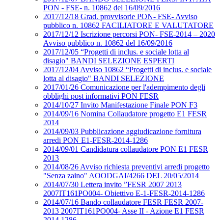
PON - FSE- n. 10862 del 16/09/2016
2017/12/18 Grad. provvisorie PON- FSE- Avviso
pubblico n. 10862 FACILIATORE E VALUTATORE
2017/12/12 Iscrizione percorsi PON- FSE-2014 – 2020
Avviso pubblico n. 10862 del 16/09/2016
2017/12/05 “Progetti di inclus. e sociale lotta al
disagio" BANDI SELEZIONE ESPERTI
2017/12/04 Avviso 10862 “Progetti di inclus. e sociale
lotta al disagio" BANDI SELEZIONE
2017/01/26 Comunicazione per l'adempimento degli
obblighi post informativi PON FESR
2014/10/27 Invito Manifestazione Finale PON F3
2014/09/16 Nomina Collaudatore progetto E1 FESR
2014
2014/09/03 Pubblicazione aggiudicazione fornitura
arredi PON E1-FESR-2014-1286
2014/09/01 Candidatura collaudatore PON E1 FESR
2013
2014/08/26 Avviso richiesta preventivi arredi progetto
"Senza zaino" AOODGAI/4266 DEL 20/05/2014
2014/07/30 Lettera invito ”FESR 2007 2013
2007IT161PO004- Obiettivo E-1-FESR-2014-1286
2014/07/16 Bando collaudatore FESR FESR 2007-
2013 2007IT161PO004- Asse II - Azione E1 FESR
2014 1286