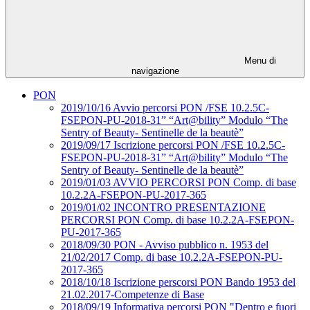
Menu di
navigazione
PON
2019/10/16 Avvio percorsi PON /FSE 10.2.5C-
FSEPON-PU-2018-31” “Art@bility” Modulo “The
Sentry of Beauty- Sentinelle de la beautè”
2019/09/17 Iscrizione percorsi PON /FSE 10.2.5C-
FSEPON-PU-2018-31” “Art@bility” Modulo “The
Sentry of Beauty- Sentinelle de la beautè”
2019/01/03 AVVIO PERCORSI PON Comp. di base
10.2.2A-FSEPON-PU-2017-365
2019/01/02 INCONTRO PRESENTAZIONE
PERCORSI PON Comp. di base 10.2.2A-FSEPON-
PU-2017-365
2018/09/30 PON - Avviso pubblico n. 1953 del
21/02/2017 Comp. di base 10.2.2A-FSEPON-PU-
2017-365
2018/10/18 Iscrizione perscorsi PON Bando 1953 del
21.02.2017-Competenze di Base
2018/09/19 Informativa percorsi PON "Dentro e fuori