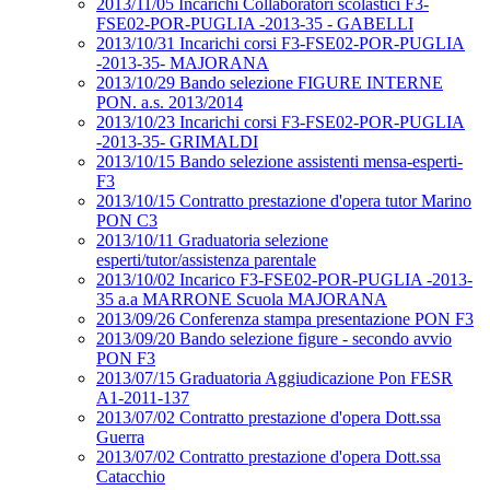
2013/11/05 Incarichi Collaboratori scolastici F3-
FSE02-POR-PUGLIA -2013-35 - GABELLI
2013/10/31 Incarichi corsi F3-FSE02-POR-PUGLIA
-2013-35- MAJORANA
2013/10/29 Bando selezione FIGURE INTERNE
PON. a.s. 2013/2014
2013/10/23 Incarichi corsi F3-FSE02-POR-PUGLIA
-2013-35- GRIMALDI
2013/10/15 Bando selezione assistenti mensa-esperti-
F3
2013/10/15 Contratto prestazione d'opera tutor Marino
PON C3
2013/10/11 Graduatoria selezione
esperti/tutor/assistenza parentale
2013/10/02 Incarico F3-FSE02-POR-PUGLIA -2013-
35 a.a MARRONE Scuola MAJORANA
2013/09/26 Conferenza stampa presentazione PON F3
2013/09/20 Bando selezione figure - secondo avvio
PON F3
2013/07/15 Graduatoria Aggiudicazione Pon FESR
A1-2011-137
2013/07/02 Contratto prestazione d'opera Dott.ssa
Guerra
2013/07/02 Contratto prestazione d'opera Dott.ssa
Catacchio