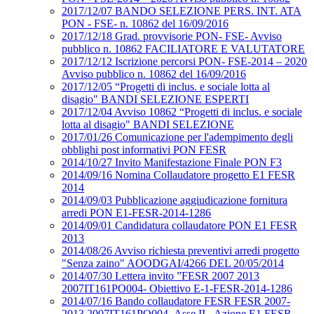
2017/12/07 BANDO SELEZIONE PERS. INT. ATA
PON - FSE- n. 10862 del 16/09/2016
2017/12/18 Grad. provvisorie PON- FSE- Avviso
pubblico n. 10862 FACILIATORE E VALUTATORE
2017/12/12 Iscrizione percorsi PON- FSE-2014 – 2020
Avviso pubblico n. 10862 del 16/09/2016
2017/12/05 “Progetti di inclus. e sociale lotta al
disagio" BANDI SELEZIONE ESPERTI
2017/12/04 Avviso 10862 “Progetti di inclus. e sociale
lotta al disagio" BANDI SELEZIONE
2017/01/26 Comunicazione per l'adempimento degli
obblighi post informativi PON FESR
2014/10/27 Invito Manifestazione Finale PON F3
2014/09/16 Nomina Collaudatore progetto E1 FESR
2014
2014/09/03 Pubblicazione aggiudicazione fornitura
arredi PON E1-FESR-2014-1286
2014/09/01 Candidatura collaudatore PON E1 FESR
2013
2014/08/26 Avviso richiesta preventivi arredi progetto
"Senza zaino" AOODGAI/4266 DEL 20/05/2014
2014/07/30 Lettera invito ”FESR 2007 2013
2007IT161PO004- Obiettivo E-1-FESR-2014-1286
2014/07/16 Bando collaudatore FESR FESR 2007-
2013 2007IT161PO004- Asse II - Azione E1 FESR