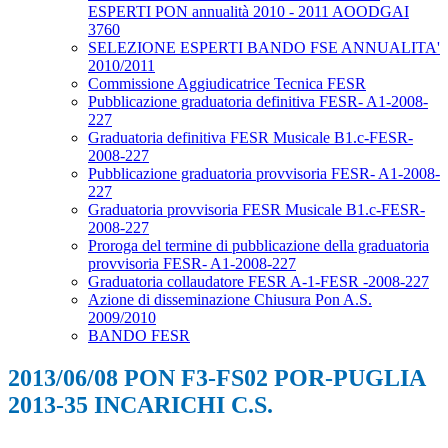
ESPERTI PON annualità 2010 - 2011 AOODGAI
3760
SELEZIONE ESPERTI BANDO FSE ANNUALITA'
2010/2011
Commissione Aggiudicatrice Tecnica FESR
Pubblicazione graduatoria definitiva FESR- A1-2008-
227
Graduatoria definitiva FESR Musicale B1.c-FESR-
2008-227
Pubblicazione graduatoria provvisoria FESR- A1-2008-
227
Graduatoria provvisoria FESR Musicale B1.c-FESR-
2008-227
Proroga del termine di pubblicazione della graduatoria
provvisoria FESR- A1-2008-227
Graduatoria collaudatore FESR A-1-FESR -2008-227
Azione di disseminazione Chiusura Pon A.S.
2009/2010
BANDO FESR
2013/06/08 PON F3-FS02 POR-PUGLIA
2013-35 INCARICHI C.S.