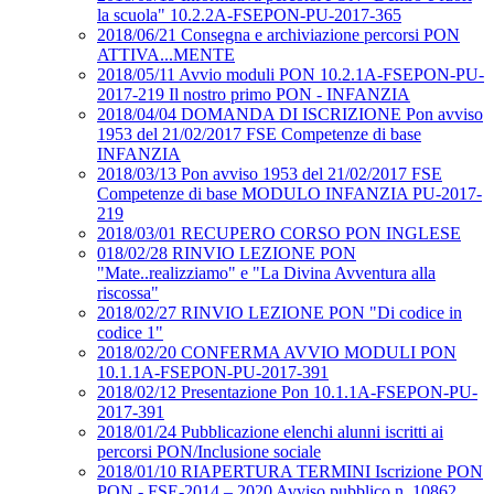
la scuola" 10.2.2A-FSEPON-PU-2017-365
2018/06/21 Consegna e archiviazione percorsi PON
ATTIVA...MENTE
2018/05/11 Avvio moduli PON 10.2.1A-FSEPON-PU-
2017-219 Il nostro primo PON - INFANZIA
2018/04/04 DOMANDA DI ISCRIZIONE Pon avviso
1953 del 21/02/2017 FSE Competenze di base
INFANZIA
2018/03/13 Pon avviso 1953 del 21/02/2017 FSE
Competenze di base MODULO INFANZIA PU-2017-
219
2018/03/01 RECUPERO CORSO PON INGLESE
018/02/28 RINVIO LEZIONE PON
"Mate..realizziamo" e "La Divina Avventura alla
riscossa"
2018/02/27 RINVIO LEZIONE PON "Di codice in
codice 1"
2018/02/20 CONFERMA AVVIO MODULI PON
10.1.1A-FSEPON-PU-2017-391
2018/02/12 Presentazione Pon 10.1.1A-FSEPON-PU-
2017-391
2018/01/24 Pubblicazione elenchi alunni iscritti ai
percorsi PON/Inclusione sociale
2018/01/10 RIAPERTURA TERMINI Iscrizione PON
PON - FSE-2014 – 2020 Avviso pubblico n. 10862