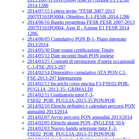
2014 1286
2014/07/15 Lettera invito ”FESR 2007 2013
2007IT161PO004- Obiettivo E-1-FESR-2014-1286
2014/06/16 Bando progettista FESR FESR 2007-2013
2007IT161PO004- Asse II - Azione E1 FESR 2014
1286.
2014/06/05 Cumulativo PON B-1- Piano integrato
2013/2014
2014/05/30 Date esami certificazione Trinity
2014/05/12 Date incontri finali PON inglese
2014/03/25 Contratti di prestazione d'opera occasionali
C-1-FSE-2013-297
2014/02/14 Dispositivo cumulativo ATA PON C1-
FSE-2013-297 Integrazione
2014/02/12 Incarichi corso piscina F3-FSE02-POR-
PUGLIA -2013-35- GRIMALDI
2014/02/11 Graduatoria tutor F-3-
FSE02_POR_PUGLIA-2013-35 PON/POR
2014/02/10 Elenchi definitivi e calendari percorsi PON
annualità 2013/2014
2014/02/07 Avvio percorsi PON annualità 2013/2014
2014/02/05 Elenchi alunni PON -INGLESE 50 h
2014/02/03 Nuovo bando selezione tutor F-3-
FSE02_POR_PUGLIA-2013-35 PON/POR