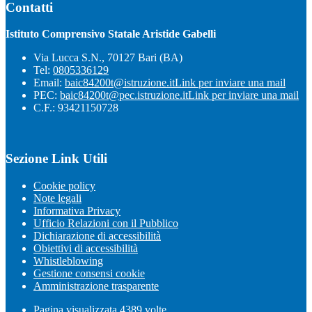
Contatti
Istituto Comprensivo Statale Aristide Gabelli
Via Lucca S.N., 70127 Bari (BA)
Tel:
0805336129
Email:
baic84200t@istruzione.it
Link per inviare una mail
PEC:
baic84200t@pec.istruzione.it
Link per inviare una mail
C.F.: 93421150728
Sezione Link Utili
Cookie policy
Note legali
Informativa Privacy
Ufficio Relazioni con il Pubblico
Dichiarazione di accessibilità
Obiettivi di accessibilità
Whistleblowing
Gestione consensi cookie
Amministrazione trasparente
Pagina visualizzata
4389
volte