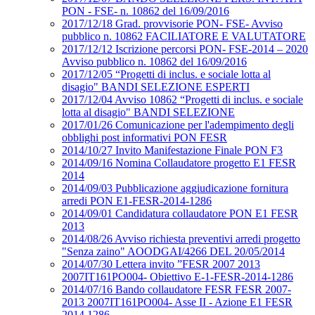
PON - FSE- n. 10862 del 16/09/2016
2017/12/18 Grad. provvisorie PON- FSE- Avviso
pubblico n. 10862 FACILIATORE E VALUTATORE
2017/12/12 Iscrizione percorsi PON- FSE-2014 – 2020
Avviso pubblico n. 10862 del 16/09/2016
2017/12/05 “Progetti di inclus. e sociale lotta al
disagio" BANDI SELEZIONE ESPERTI
2017/12/04 Avviso 10862 “Progetti di inclus. e sociale
lotta al disagio" BANDI SELEZIONE
2017/01/26 Comunicazione per l'adempimento degli
obblighi post informativi PON FESR
2014/10/27 Invito Manifestazione Finale PON F3
2014/09/16 Nomina Collaudatore progetto E1 FESR
2014
2014/09/03 Pubblicazione aggiudicazione fornitura
arredi PON E1-FESR-2014-1286
2014/09/01 Candidatura collaudatore PON E1 FESR
2013
2014/08/26 Avviso richiesta preventivi arredi progetto
"Senza zaino" AOODGAI/4266 DEL 20/05/2014
2014/07/30 Lettera invito ”FESR 2007 2013
2007IT161PO004- Obiettivo E-1-FESR-2014-1286
2014/07/16 Bando collaudatore FESR FESR 2007-
2013 2007IT161PO004- Asse II - Azione E1 FESR
2014 1286