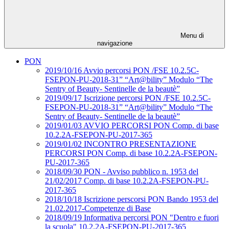
Menu di
navigazione
PON
2019/10/16 Avvio percorsi PON /FSE 10.2.5C-
FSEPON-PU-2018-31” “Art@bility” Modulo “The
Sentry of Beauty- Sentinelle de la beautè”
2019/09/17 Iscrizione percorsi PON /FSE 10.2.5C-
FSEPON-PU-2018-31” “Art@bility” Modulo “The
Sentry of Beauty- Sentinelle de la beautè”
2019/01/03 AVVIO PERCORSI PON Comp. di base
10.2.2A-FSEPON-PU-2017-365
2019/01/02 INCONTRO PRESENTAZIONE
PERCORSI PON Comp. di base 10.2.2A-FSEPON-
PU-2017-365
2018/09/30 PON - Avviso pubblico n. 1953 del
21/02/2017 Comp. di base 10.2.2A-FSEPON-PU-
2017-365
2018/10/18 Iscrizione perscorsi PON Bando 1953 del
21.02.2017-Competenze di Base
2018/09/19 Informativa percorsi PON "Dentro e fuori
la scuola" 10.2.2A-FSEPON-PU-2017-365