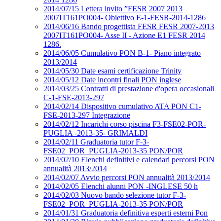
2014/07/15 Lettera invito ”FESR 2007 2013
2007IT161PO004- Obiettivo E-1-FESR-2014-1286
2014/06/16 Bando progettista FESR FESR 2007-2013
2007IT161PO004- Asse II - Azione E1 FESR 2014
1286.
2014/06/05 Cumulativo PON B-1- Piano integrato
2013/2014
2014/05/30 Date esami certificazione Trinity
2014/05/12 Date incontri finali PON inglese
2014/03/25 Contratti di prestazione d'opera occasionali
C-1-FSE-2013-297
2014/02/14 Dispositivo cumulativo ATA PON C1-
FSE-2013-297 Integrazione
2014/02/12 Incarichi corso piscina F3-FSE02-POR-
PUGLIA -2013-35- GRIMALDI
2014/02/11 Graduatoria tutor F-3-
FSE02_POR_PUGLIA-2013-35 PON/POR
2014/02/10 Elenchi definitivi e calendari percorsi PON
annualità 2013/2014
2014/02/07 Avvio percorsi PON annualità 2013/2014
2014/02/05 Elenchi alunni PON -INGLESE 50 h
2014/02/03 Nuovo bando selezione tutor F-3-
FSE02_POR_PUGLIA-2013-35 PON/POR
2014/01/31 Graduatoria definitiva esperti esterni Pon