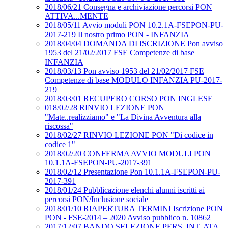
2018/06/21 Consegna e archiviazione percorsi PON
ATTIVA...MENTE
2018/05/11 Avvio moduli PON 10.2.1A-FSEPON-PU-
2017-219 Il nostro primo PON - INFANZIA
2018/04/04 DOMANDA DI ISCRIZIONE Pon avviso
1953 del 21/02/2017 FSE Competenze di base
INFANZIA
2018/03/13 Pon avviso 1953 del 21/02/2017 FSE
Competenze di base MODULO INFANZIA PU-2017-
219
2018/03/01 RECUPERO CORSO PON INGLESE
018/02/28 RINVIO LEZIONE PON
"Mate..realizziamo" e "La Divina Avventura alla
riscossa"
2018/02/27 RINVIO LEZIONE PON "Di codice in
codice 1"
2018/02/20 CONFERMA AVVIO MODULI PON
10.1.1A-FSEPON-PU-2017-391
2018/02/12 Presentazione Pon 10.1.1A-FSEPON-PU-
2017-391
2018/01/24 Pubblicazione elenchi alunni iscritti ai
percorsi PON/Inclusione sociale
2018/01/10 RIAPERTURA TERMINI Iscrizione PON
PON - FSE-2014 – 2020 Avviso pubblico n. 10862
2017/12/07 BANDO SELEZIONE PERS. INT. ATA