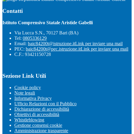
Contatti
Istituto Comprensivo Statale Aristide Gabelli
Via Lucca S.N., 70127 Bari (BA)
Tel:
0805336129
Email:
baic84200t@istruzione.it
Link per inviare una mail
PEC:
baic84200t@pec.istruzione.it
Link per inviare una mail
C.F.: 93421150728
Sezione Link Utili
Cookie policy
Note legali
Informativa Privacy
Ufficio Relazioni con il Pubblico
Dichiarazione di accessibilità
Obiettivi di accessibilità
Whistleblowing
Gestione consensi cookie
Amministrazione trasparente