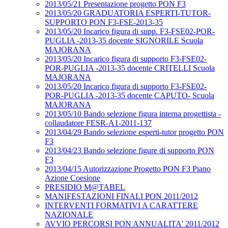
2013/05/21 Presentazione progetto PON F3
2013/05/20 GRADUATORIA ESPERTI-TUTOR-
SUPPORTO PON F3-FSE-2013-35
2013/05/20 Incarico figura di supp. F3-FSE02-POR-
PUGLIA -2013-35 docente SIGNORILE Scuola
MAJORANA
2013/05/20 Incarico figura di supporto F3-FSE02-
POR-PUGLIA -2013-35 docente CRITELLI Scuola
MAJORANA
2013/05/20 Incarico figura di supporto F3-FSE02-
POR-PUGLIA -2013-35 docente CAPUTO- Scuola
MAJORANA
2013/05/10 Bando selezione figura interna progettista -
collaudatore FESR-A1-2011-137
2013/04/29 Bando selezione esperti-tutor progetto PON
F3
2013/04/23 Bando selezione figure di supporto PON
F3
2013/04/15 Autorizzazione Progetto PON F3 Piano
Azione Coesione
PRESIDIO M@TABEL
MANIFESTAZIONI FINALI PON 2011/2012
INTERVENTI FORMATIVI A CARATTERE
NAZIONALE
AVVIO PERCORSI PON ANNUALITA' 2011/2012