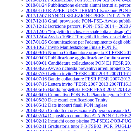
2018/01/24 Pubblicazione elenchi alunni iscritti ai perco
2018/01/10 RIAPERTURA TERMINI Iscrizione PON PON
2017/12/07 BANDO SELEZIONE PERS. INT. ATA PON 
2017/12/18 Grad. provvisorie PON- FSE- Avviso p
2017/12/12 Iscrizione percorsi PON- FSE-2014 – 2020 A
2017/12/05 “Progetti di inclus. e sociale lotta al d
2017/12/04 Avviso 10862 “Progetti di inclus. e social
2017/01/26 Comunicazione per l'adempimento degli obb
2014/10/27 Invito Manifestazione Finale PON F3
2014/09/16 Nomina Collaudatore progetto E1 FESR 20
2014/09/03 Pubblicazione aggiudicazione fornitura ar
2014/09/01 Candidatura collaudatore PON E1 FESR 20
2014/08/26 Avviso richiesta preventivi arredi proget
2014/07/30 Lettera invito ”FESR 2007 2013 2007IT16
2014/07/16 Bando collaudatore FESR FESR 2007-2013
2014/07/15 Lettera invito ”FESR 2007 2013 2007IT16
2014/06/16 Bando progettista FESR FESR 2007-2013 2
2014/06/05 Cumulativo PON B-1- Piano integrato 2013
2014/05/30 Date esami certificazione Trinity
2014/05/12 Date incontri finali PON inglese
2014/03/25 Contratti di prestazione d'opera occasional
2014/02/14 Dispositivo cumulativo ATA PON C1-FSE-2
2014/02/12 Incarichi corso piscina F3-FSE02-POR-
2014/02/11 Graduatoria tutor F-3-FSE02_POR_PUGL