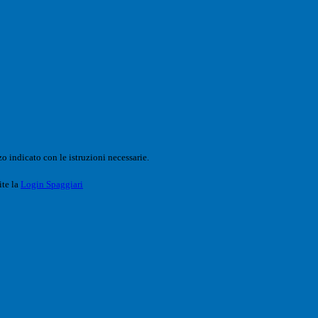
o indicato con le istruzioni necessarie.
ite la
Login Spaggiari