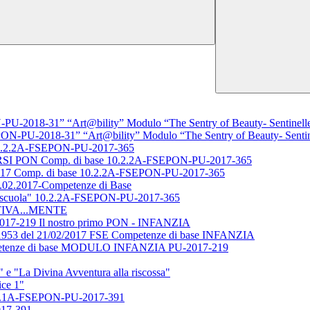
U-2018-31” “Art@bility” Modulo “The Sentry of Beauty- Sentinelle 
ON-PU-2018-31” “Art@bility” Modulo “The Sentry of Beauty- Sentine
0.2.2A-FSEPON-PU-2017-365
PON Comp. di base 10.2.2A-FSEPON-PU-2017-365
/2017 Comp. di base 10.2.2A-FSEPON-PU-2017-365
1.02.2017-Competenze di Base
 la scuola" 10.2.2A-FSEPON-PU-2017-365
ATTIVA...MENTE
17-219 Il nostro primo PON - INFANZIA
53 del 21/02/2017 FSE Competenze di base INFANZIA
mpetenze di base MODULO INFANZIA PU-2017-219
"La Divina Avventura alla riscossa"
ce 1"
1A-FSEPON-PU-2017-391
017-391