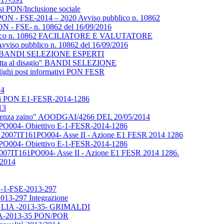
rsi PON/Inclusione sociale
 - FSE-2014 – 2020 Avviso pubblico n. 10862
- FSE- n. 10862 del 16/09/2016
ubblico n. 10862 FACILIATORE E VALUTATORE
vviso pubblico n. 10862 del 16/09/2016
isagio" BANDI SELEZIONE ESPERTI
e lotta al disagio" BANDI SELEZIONE
lighi post informativi PON FESR
14
redi PON E1-FESR-2014-1286
13
to "Senza zaino" AOODGAI/4266 DEL 20/05/2014
1PO004- Obiettivo E-1-FESR-2014-1286
 2007IT161PO004- Asse II - Azione E1 FESR 2014 1286
1PO004- Obiettivo E-1-FESR-2014-1286
007IT161PO004- Asse II - Azione E1 FESR 2014 1286.
/2014
i C-1-FSE-2013-297
013-297 Integrazione
PUGLIA -2013-35- GRIMALDI
IA-2013-35 PON/POR