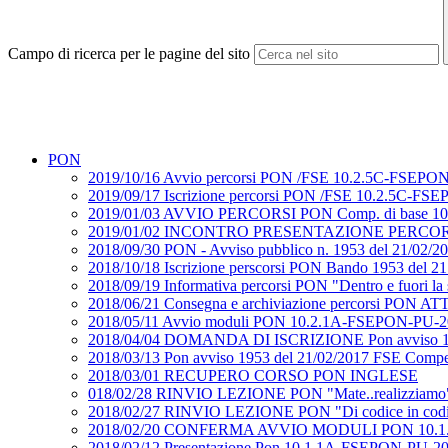
Campo di ricerca per le pagine del sito
PON
2019/10/16 Avvio percorsi PON /FSE 10.2.5C-FSEPON-P
2019/09/17 Iscrizione percorsi PON /FSE 10.2.5C-FSEP
2019/01/03 AVVIO PERCORSI PON Comp. di base 1
2019/01/02 INCONTRO PRESENTAZIONE PERCORSI 
2018/09/30 PON - Avviso pubblico n. 1953 del 21/02
2018/10/18 Iscrizione perscorsi PON Bando 1953 del 2
2018/09/19 Informativa percorsi PON "Dentro e fuori
2018/06/21 Consegna e archiviazione percorsi PON 
2018/05/11 Avvio moduli PON 10.2.1A-FSEPON-PU-20
2018/04/04 DOMANDA DI ISCRIZIONE Pon avviso 19
2018/03/13 Pon avviso 1953 del 21/02/2017 FSE Co
2018/03/01 RECUPERO CORSO PON INGLESE
018/02/28 RINVIO LEZIONE PON "Mate..realizziamo" e 
2018/02/27 RINVIO LEZIONE PON "Di codice in codi
2018/02/20 CONFERMA AVVIO MODULI PON 10.1.
2018/02/12 Presentazione Pon 10.1.1A-FSEPON-PU-2