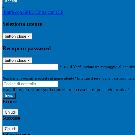
-
Entra con SPID
Entra con CIE
Seleziona utente
button close
×
Recupero password
button close
×
E-mail
Verrà inviato un messaggio all'indirizz
Non hai una e-mail associata al nome utente? Effettua il reset della password tram
E-mail inviata, si prega di controllare la casella di posta elettronica!
Errore
Chiudi
Successo
Chiudi
Informazione