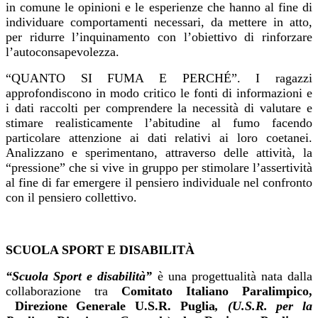
in
comune le opinioni e le esperienze che hanno al fine di
individuare comportamenti necessari,
da mettere in atto,
per ridurre l’inquinamento con l’obiettivo di rinforzare
l’autoconsapevolezza.
“QUANTO SI FUMA E PERCHÉ”. I ragazzi
approfondiscono in modo critico le fonti di informazioni
e
i dati raccolti per comprendere la necessità di valutare e
stimare realisticamente l’abitudine al
fumo facendo
particolare attenzione ai dati relativi ai loro coetanei.
Analizzano e sperimentano,
attraverso delle attività, la
“pressione” che si vive in gruppo per stimolare l’assertività
al fine di
far emergere il pensiero individuale nel confronto
con il pensiero collettivo.
SCUOLA SPORT E DISABILITÀ
“Scuola Sport e disabilità”
è una
progettualità nata dalla
collaborazione
tra
Comitato Italiano Paralimpico,
Direzione Generale U.S.R. Puglia
, (U.S.R. per la