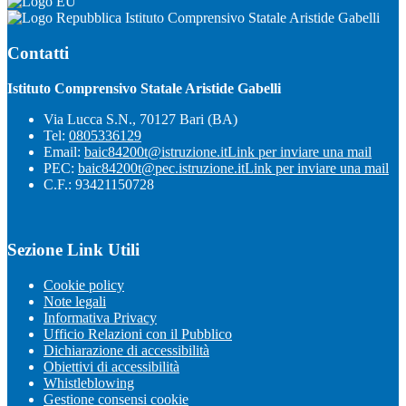
Istituto Comprensivo Statale Aristide Gabelli
Contatti
Istituto Comprensivo Statale Aristide Gabelli
Via Lucca S.N., 70127 Bari (BA)
Tel:
0805336129
Email:
baic84200t@istruzione.it
Link per inviare una mail
PEC:
baic84200t@pec.istruzione.it
Link per inviare una mail
C.F.: 93421150728
Sezione Link Utili
Cookie policy
Note legali
Informativa Privacy
Ufficio Relazioni con il Pubblico
Dichiarazione di accessibilità
Obiettivi di accessibilità
Whistleblowing
Gestione consensi cookie