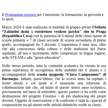
Il
Programma europeo
per l’istruzione, la formazione, la gioventù e
lo sport.
Marzo
2024: è stata realizzata la mobilità di gruppo presso
l’Istituto
“Zakladni skola s rozsirenou vyukou jazyku" sito in Praga
(Repubblica Ceca)
con la partenza di 6 alunni delle classi quinte di
scuola primaria e 7 di classi seconde di scuola secondaria di primo
grado, accompagnati da 3 docenti. L’esperienza è stata tesa, oltre
che alla conoscenza della cultura e delle tradizioni del Paese
ospitante, all’uso e incremento delle competenze in lingua inglese,
nelle STEAM e alla “green education”.
Nello stesso periodo, tutta la comunità scolastica ha vissuto la sua
prima esperienza di accoglienza della mobilità dei 6 alunni e 2
accompagnatori della
scuola spagnola “Clara Campoamor” di
Bormujos
. Istituto, quest’ultimo, che lo scorso anno ha ospitato i
nostri alunni e col quale si è instaurata una relazione di
collaborazione tale che, ad inizio di questo stesso anno scolastico,
precisamente nel mese di settembre, questo partner ci ha scelti come
destinazione del progetto Erasmus + di job shadowing dei propri
docenti. Oggetto di osservazione e di confronto è stata la capacità di
cooperazione tra gli alunni nelle attività didattiche svolte in classe.