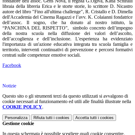
fondatore dell’assoc. Gens Nova, il regista G.Ogiva, Katia Schiralli
libraia della libreria Erica e le storte storie, lo scrittore D. Nicastro
autore del libro "Fino all'ultima challenge", R. Cristallo e D. Dimella
dell'Accademia del Cinema Ragazzi e l’avv. K. Colaianni fondatrice
dell’assoc. Il sogno, che ha donato al nostro istituto, la
“PANCHINA DEL RISPETTO”,
simbolo concreto dell’impegno
della nostra scuola nella diffusione dei valori dell’ascolto,
dell’accoglienza e dell’inclusione. L'esperienza ha evidenziato
l'importanza di un'azione educativa integrata tra scuola famiglia e
territorio, interventi continuativi di prevenzione e percorsi formativi
centrati sulle competenze emotive sociali.
Facebook
Notizie
Questo sito o gli strumenti terzi da questo utilizzati si avvalgono di
cookie necessari al funzionamento ed utili alle finalità illustrate nella
COOKIE POLICY
.
Personalizza
Rifiuta tutti
i cookies
Accetta tutti
i cookies
Gestione cookie
In questa schermata è possibile scegliere quali cookie consentire.