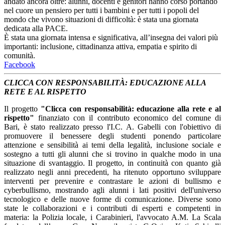
andato ancora oltre: alunni, docenti e genitori hanno corso portando
nel cuore un pensiero per tutti i bambini e per tutti i popoli del
mondo che vivono situazioni di difficoltà: è stata una giornata
dedicata alla PACE.
È stata una giornata intensa e significativa, all’insegna dei valori più
importanti: inclusione, cittadinanza attiva, empatia e spirito di
comunità.
Facebook
CLICCA CON RESPONSABILITÀ: EDUCAZIONE ALLA
RETE E AL RISPETTO
Il progetto
"Clicca con responsabilità: educazione alla rete e al
rispetto"
finanziato con il contributo economico del comune di
Bari, è stato realizzato presso l'I.C. A. Gabelli con l'obiettivo di
promuovere il benessere degli studenti ponendo particolare
attenzione e sensibilità ai temi della legalità, inclusione sociale e
sostegno a tutti gli alunni che si trovino in qualche modo in una
situazione di svantaggio. Il progetto, in continuità con quanto già
realizzato negli anni precedenti, ha ritenuto opportuno sviluppare
interventi per prevenire e contrastare le azioni di bullismo e
cyberbullismo, mostrando agli alunni i lati positivi dell'universo
tecnologico e delle nuove forme di comunicazione. Diverse sono
state le collaborazioni e i contributi di esperti e competenti in
materia: la Polizia locale, i Carabinieri, l'avvocato A.M. La Scala