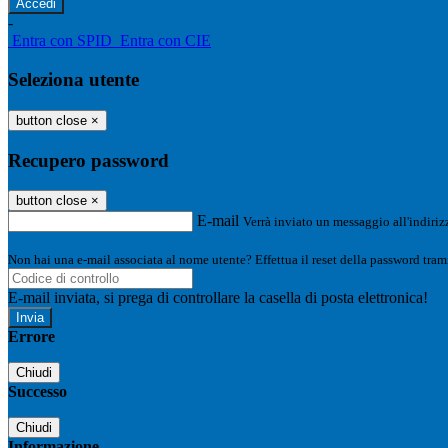
-
Entra con SPID
Entra con CIE
Seleziona utente
button close
×
Recupero password
button close
×
E-mail
Verrà inviato un messaggio all'indirizz
Non hai una e-mail associata al nome utente? Effettua il reset della password tram
E-mail inviata, si prega di controllare la casella di posta elettronica!
Errore
Chiudi
Successo
Chiudi
Informazione