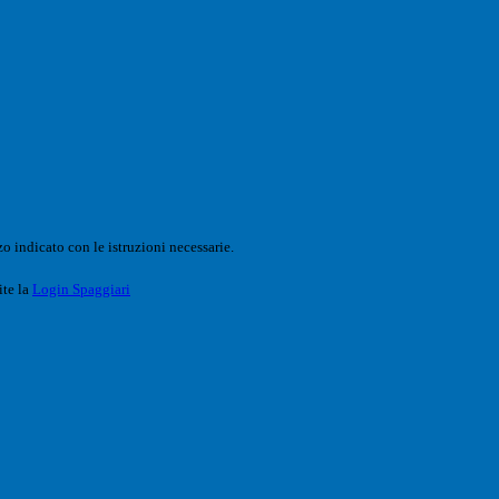
o indicato con le istruzioni necessarie.
ite la
Login Spaggiari