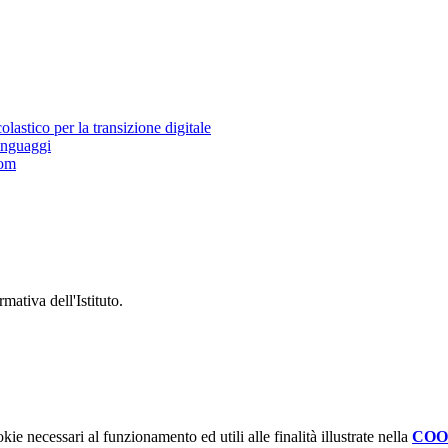
astico per la transizione digitale
inguaggi
oom
mativa dell'Istituto.
kie necessari al funzionamento ed utili alle finalità illustrate nella
COO