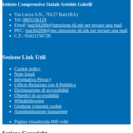
Istituto Comprensivo Statale Aristide Gabelli
Via Lucca S.N., 70127 Bari (BA)
Tel:
0805336129
Email:
baic84200t@istruzione.it
Link per inviare una mail
PEC:
baic84200t@pec.istruzione.it
Link per inviare una mail
C.F.: 93421150728
Sezione Link Utili
Cookie policy
Note legali
Informativa Privacy
Ufficio Relazioni con il Pubblico
Dichiarazione di accessibilità
Obiettivi di accessibilità
Whistleblowing
Gestione consensi cookie
Amministrazione trasparente
Pagina visualizzata
808
volte