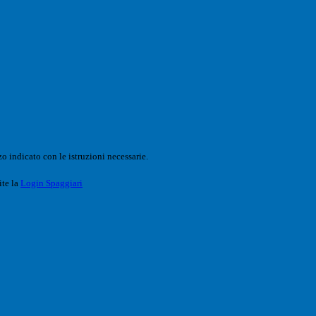
o indicato con le istruzioni necessarie.
ite la
Login Spaggiari