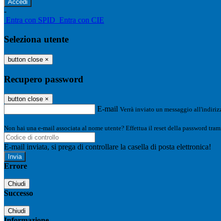
-
Entra con SPID
Entra con CIE
Seleziona utente
button close
×
Recupero password
button close
×
E-mail
Verrà inviato un messaggio all'indirizz
Non hai una e-mail associata al nome utente? Effettua il reset della password tram
E-mail inviata, si prega di controllare la casella di posta elettronica!
Errore
Chiudi
Successo
Chiudi
Informazione