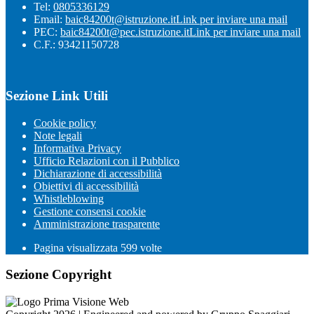
Tel:
0805336129
Email:
baic84200t@istruzione.it
Link per inviare una mail
PEC:
baic84200t@pec.istruzione.it
Link per inviare una mail
C.F.: 93421150728
Sezione Link Utili
Cookie policy
Note legali
Informativa Privacy
Ufficio Relazioni con il Pubblico
Dichiarazione di accessibilità
Obiettivi di accessibilità
Whistleblowing
Gestione consensi cookie
Amministrazione trasparente
Pagina visualizzata
599
volte
Sezione Copyright