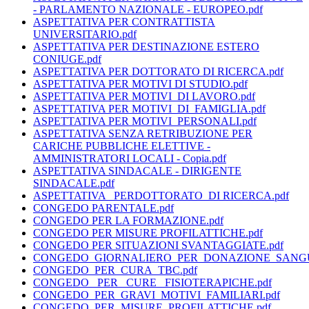
- PARLAMENTO NAZIONALE - EUROPEO.pdf
ASPETTATIVA PER CONTRATTISTA
UNIVERSITARIO.pdf
ASPETTATIVA PER DESTINAZIONE ESTERO
CONIUGE.pdf
ASPETTATIVA PER DOTTORATO DI RICERCA.pdf
ASPETTATIVA PER MOTIVI DI STUDIO.pdf
ASPETTATIVA PER MOTIVI_DI LAVORO.pdf
ASPETTATIVA PER MOTIVI_DI_FAMIGLIA.pdf
ASPETTATIVA PER MOTIVI_PERSONALI.pdf
ASPETTATIVA SENZA RETRIBUZIONE PER
CARICHE PUBBLICHE ELETTIVE -
AMMINISTRATORI LOCALI - Copia.pdf
ASPETTATIVA SINDACALE - DIRIGENTE
SINDACALE.pdf
ASPETTATIVA _PERDOTTORATO_DI RICERCA.pdf
CONGEDO PARENTALE.pdf
CONGEDO PER LA FORMAZIONE.pdf
CONGEDO PER MISURE PROFILATTICHE.pdf
CONGEDO PER SITUAZIONI SVANTAGGIATE.pdf
CONGEDO_GIORNALIERO_PER_DONAZIONE_SANGU
CONGEDO_PER_CURA_TBC.pdf
CONGEDO_ PER _CURE _FISIOTERAPICHE.pdf
CONGEDO_PER_GRAVI_MOTIVI_FAMILIARI.pdf
CONGEDO_PER_MISURE_PROFILATTICHE.pdf