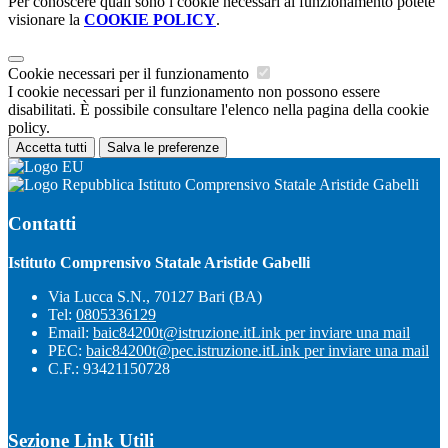
Per conoscere quali sono i cookie necessari al funzionamento potete
visionare la
COOKIE POLICY
.
Cookie necessari per il funzionamento
I cookie necessari per il funzionamento non possono essere
disabilitati. È possibile consultare l'elenco nella pagina della cookie
policy.
Accetta tutti
Salva le preferenze
Istituto Comprensivo Statale Aristide Gabelli
Contatti
Istituto Comprensivo Statale Aristide Gabelli
Via Lucca S.N., 70127 Bari (BA)
Tel:
0805336129
Email:
baic84200t@istruzione.it
Link per inviare una mail
PEC:
baic84200t@pec.istruzione.it
Link per inviare una mail
C.F.: 93421150728
Sezione Link Utili