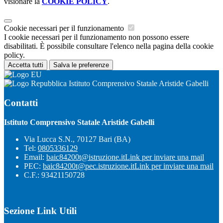
visionare la
COOKIE POLICY
.
Cookie necessari per il funzionamento
I cookie necessari per il funzionamento non possono essere
disabilitati. È possibile consultare l'elenco nella pagina della cookie
policy.
Accetta tutti
Salva le preferenze
Istituto Comprensivo Statale Aristide Gabelli
Contatti
Istituto Comprensivo Statale Aristide Gabelli
Via Lucca S.N., 70127 Bari (BA)
Tel:
0805336129
Email:
baic84200t@istruzione.it
Link per inviare una mail
PEC:
baic84200t@pec.istruzione.it
Link per inviare una mail
C.F.: 93421150728
Sezione Link Utili