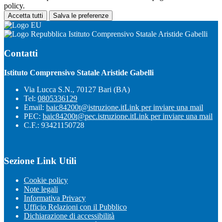
policy.
Accetta tutti
Salva le preferenze
Istituto Comprensivo Statale Aristide Gabelli
Contatti
Istituto Comprensivo Statale Aristide Gabelli
Via Lucca S.N., 70127 Bari (BA)
Tel:
0805336129
Email:
baic84200t@istruzione.it
Link per inviare una mail
PEC:
baic84200t@pec.istruzione.it
Link per inviare una mail
C.F.: 93421150728
Sezione Link Utili
Cookie policy
Note legali
Informativa Privacy
Ufficio Relazioni con il Pubblico
Dichiarazione di accessibilità