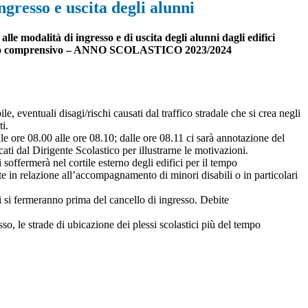
ngresso e uscita degli alunni
alle modalità di ingresso e di uscita degli alunni dagli edifici
tituto comprensivo – ANNO SCOLASTICO 2023/2024
le, eventuali disagi/rischi causati dal traffico stradale che si crea negli
ti.
lle ore 08.00 alle ore 08.10; dalle ore 08.11 ci sarà annotazione del
cati dal Dirigente Scolastico per illustrarne le motivazioni.
soffermerà nel cortile esterno degli edifici per il tempo
e in relazione all’accompagnamento di minori disabili o in particolari
i si fermeranno prima del cancello di ingresso. Debite
so, le strade di ubicazione dei plessi scolastici più del tempo