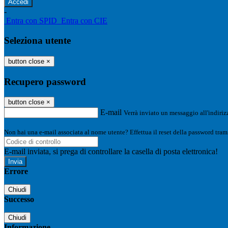
-
Entra con SPID
Entra con CIE
Seleziona utente
button close
×
Recupero password
button close
×
E-mail
Verrà inviato un messaggio all'indirizz
Non hai una e-mail associata al nome utente? Effettua il reset della password tram
E-mail inviata, si prega di controllare la casella di posta elettronica!
Errore
Chiudi
Successo
Chiudi
Informazione