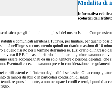
Modalità di i
Informativa relativa 
scolastici dell'Is
scolastico per gli alunni di tutti i plessi del nostro Istituto Comprensivo:
stabiliti e comunicati all’utenza.Tuttavia, per limitare, per quanto possibi
flessibilità nell’ingresso consentendo quindi un ritardo massimo di 10 minu
 a quello fissato per il termine dell’ingresso. (Es: orario di ingresso da
 attraverso il RE. In caso di ritardo abitudinario i genitori saranno convo
ranno essere accompagnati da un solo genitore o persona delegata, che si 
lunno. Eventuali eccezioni saranno prese in considerazione e regolamentat
ortili esterni e all’interno degli edifici scolastici. Gli accompagnator
 di minori disabili o in particolari condizioni di salute.
enuti, responsabilmente, a non occupare i cortili esterni, i punti d’acces
figlio.