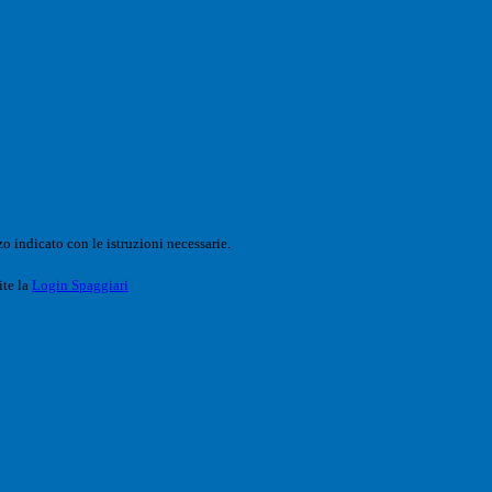
o indicato con le istruzioni necessarie.
ite la
Login Spaggiari