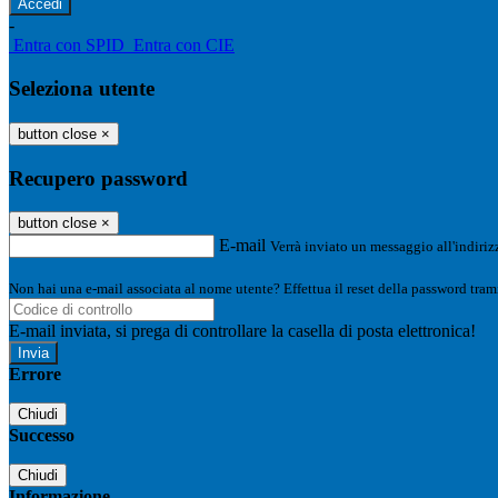
-
Entra con SPID
Entra con CIE
Seleziona utente
button close
×
Recupero password
button close
×
E-mail
Verrà inviato un messaggio all'indirizz
Non hai una e-mail associata al nome utente? Effettua il reset della password tram
E-mail inviata, si prega di controllare la casella di posta elettronica!
Errore
Chiudi
Successo
Chiudi
Informazione