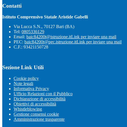
Contatti
Istituto Comprensivo Statale Aristide Gabelli
Via Lucca S.N., 70127 Bari (BA)
Tel:
0805336129
Email:
baic84200t@istruzione.it
Link per inviare una mail
PEC:
baic84200t@pec.istruzione.it
Link per inviare una mail
C.F.: 93421150728
Sezione Link Utili
Cookie policy
Note legali
Informativa Privacy
Ufficio Relazioni con il Pubblico
Dichiarazione di accessibilità
Obiettivi di accessibilità
Whistleblowing
Gestione consensi cookie
Amministrazione trasparente