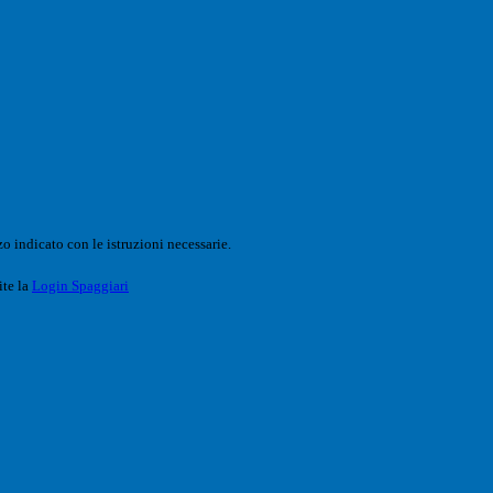
o indicato con le istruzioni necessarie.
ite la
Login Spaggiari