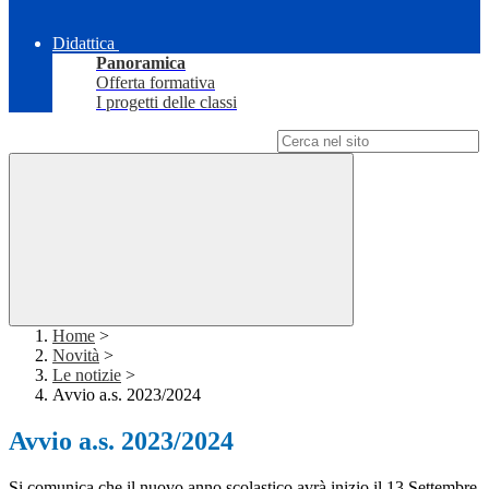
Didattica
Panoramica
Offerta formativa
I progetti delle classi
Campo di ricerca per le pagine del sito
Home
>
Novità
>
Le notizie
>
Avvio a.s. 2023/2024
Avvio a.s. 2023/2024
Si comunica che il nuovo anno scolastico avrà inizio il 13 Settembre