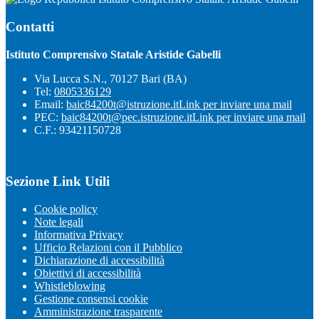
Contatti
Istituto Comprensivo Statale Aristide Gabelli
Via Lucca S.N., 70127 Bari (BA)
Tel:
0805336129
Email:
baic84200t@istruzione.it
Link per inviare una mail
PEC:
baic84200t@pec.istruzione.it
Link per inviare una mail
C.F.: 93421150728
Sezione Link Utili
Cookie policy
Note legali
Informativa Privacy
Ufficio Relazioni con il Pubblico
Dichiarazione di accessibilità
Obiettivi di accessibilità
Whistleblowing
Gestione consensi cookie
Amministrazione trasparente